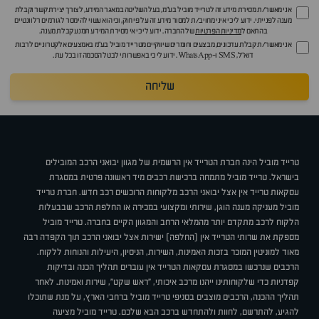
אני מאשר/ת מסירת מידע זה לטרייד מוביל בע"מ, בעל השליטה במאגר המידע, לצורך יצירת קשר וקבלת
מענה לפנייתי. ידוע לי כי איני מחויב/ת למסור מידע זה על פי חוק, וכי הוא עשוי להימסר לגורמים רלוונטיים
בהתאם ל
מדיניות הפרטיות
של החברה. ידוע לי כי אי מסירת המידע תמנע קבלת מענה.
אני מאשר/ת קבלת עדכונים, מבצעים וחומרים שיווקיים מטרייד מוביל בע"מ באמצעים אלקטרוניים לרבות
דוא״ל, SMS ו-WhatsApp. ידוע לי כי באפשרותי לבטל הסכמה זו בכל עת.
שליחה
טרייד מוביל הינה חברת הטרייד אין הרשמית של מגוון יבואני הרכב המובילים
בישראל. טרייד מוביל מתמחה ברכישת רכבים מיד ראשונה פרטית במסגרת
עסקאות טרייד אין אצל יבואני הרכב מלקוחות הרוכשים רכב חדש. חברת טרייד
מוביל מעניקה מענה הוגן, שירותי ומקצועי במכירה או החלפת הרכב שבבעלות
הלקוח לרכב מתקדם יותר מהמלאי הרחב והמגוון הקיים בחברה. טרייד מוביל
מספקת את שרותי הטרייד אין (החלפה) ישירות אצל יבואני הרכב תוך הקפדה רבה
מאוד למוניטין המוכר בזכות האמינות, השירות, הניסיון, היעילות והנוחות ללקוח.
הרכבים שנרכשו במסגרת עסקאות הטרייד אין עוברים תהליך הכנה ובדיקות
קפדניות כדי שלקוחותינו ייהנו מרכב איכותי, "ראש שקט", שירות ואמינות. לאחר
תהליך ההכנה, הרכבים מוצבים בסניפי טרייד מוביל ברחבי הארץ, על מנת שתוכלו
להגיע, להתרשם, לחוות ולהתחדש ברכב הבא שלכם. טרייד מוביל מציעה