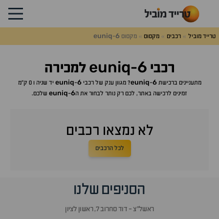
euniq
6
טרייד מוביל
רכבים
מקסוס
מקסוס
-
euniq
6
רכבי
-
למכירה
euniq
6
euniq
6
מתעניינים ברכישת
-
? מגוון ענק של רכבי
-
יד שניה ו 0 ק"מ
euniq
6
זמינים לרכישה באתר, לכם רק נותר לבחור את ה
-
שלכם.
לא נמצאו רכבים
לכל הרכבים
הסניפים שלנו
ראשל״צ - דוד סחרוב 7, ראשון לציון