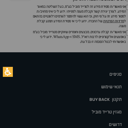
אני מאשר/ת מסירת מידע זה לטרייד מוביל בע"מ, בעל השליטה במאגר
המידע, לצורך יצירת קשר וקבלת מענה לפנייתי. ידוע לי כי איני מחויב/ת
למסור מידע זה על פי חוק, וכי הוא עשוי להימסר לגורמים רלוונטיים בהתאם
ל
מדיניות הפרטיות
של החברה. ידוע לי כי אי מסירת המידע תמנע קבלת
מענה.
אני מאשר/ת קבלת עדכונים, מבצעים וחומרים שיווקיים מטרייד מוביל בע"מ
באמצעים אלקטרוניים לרבות דוא״ל, SMS ו-WhatsApp. ידוע לי כי
באפשרותי לבטל הסכמה זו בכל עת.
סניפים
תנאי שימוש
תקנון
BUY BACK
מגזין טרייד מוביל
דרושים