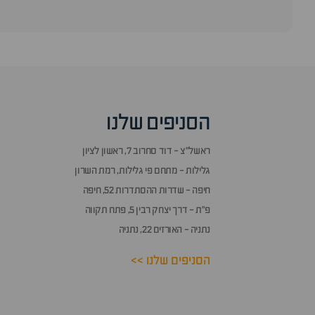
סוף
אזור
שאלות
הסניפים שלנו
ותשובות
ראשל״צ - דוד סחרוב 7, ראשון לציון
גלילות - מתחם פי גלילות, רמת השרון
חיפה - שדרות ההסתדרות 52, חיפה
פ״ת - דרך יצחק רבין 5, פתח תקווה
נתניה - האורזים 22, נתניה
הסניפים שלנו >>