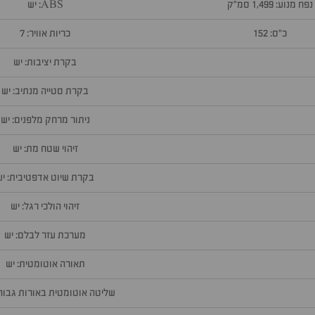
נפח מנוע: 1,499 סמ״ק
ABS: יש
כ״ס: 152
כריות אוויר: 7
בקרת יציבות: יש
בקרת סטייה מנתיב: יש
ניתור מרחק מלפנים: יש
זיהוי שטח מת: יש
בקרת שיוט אדפטיבית: יש
זיהוי הולכי רגל: יש
מערכת עזר לבלם: יש
תאורה אוטומטית: יש
שליטה אוטומטית באורות גבוהי