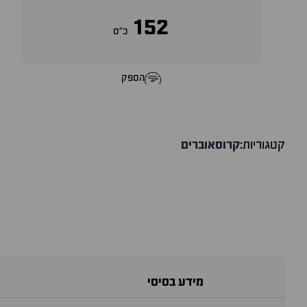
152
כ״ס
הספק
קטגוריות:
קרוסאוברים
מידע בסיסי