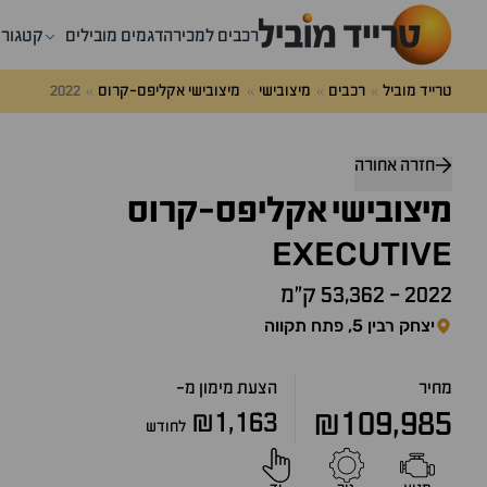
רכבים למכירה
דגמים מובילים
קטגורי
טרייד מוביל
רכבים
מיצובישי
מיצובישי אקליפס-קרוס
2022
דלג
מעל
חזרה אחורה
שאלות
ותשובות
מיצובישי
אקליפס-קרוס
EXECUTIVE
2022
-
53,362 ק״מ
יצחק רבין 5, פתח תקווה
מחיר
הצעת מימון מ-
₪109,985
₪1,163
לחודש