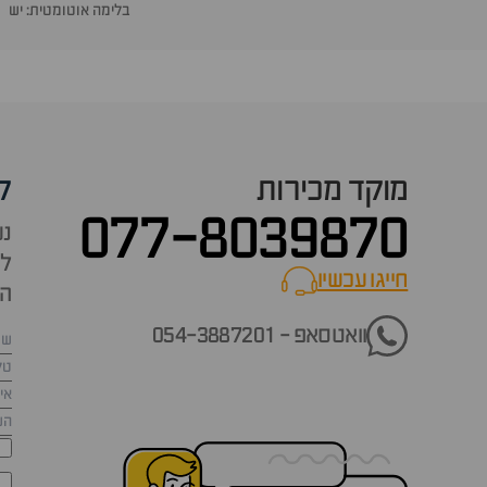
בלימה אוטומטית: יש
מוקד מכירות
ק
077-8039870
נש
למ
חייגו עכשיו
call now
הש
וואטסאפ - 054-3887201