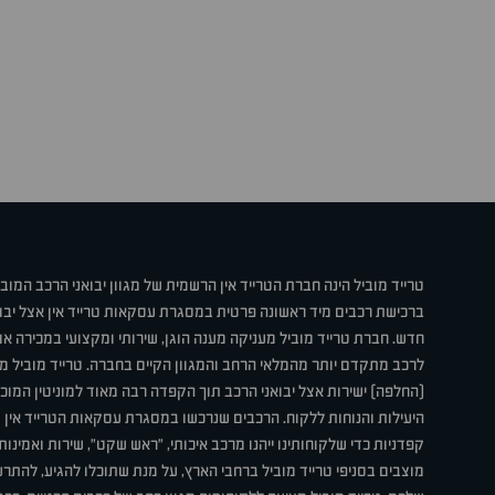
טרייד מוביל הינה חברת הטרייד אין הרשמית של מגוון יבואני הרכב המוב
ברכישת רכבים מיד ראשונה פרטית במסגרת עסקאות טרייד אין אצל יבו
חדש. חברת טרייד מוביל מעניקה מענה הוגן, שירותי ומקצועי במכירה 
לרכב מתקדם יותר מהמלאי הרחב והמגוון הקיים בחברה. טרייד מוביל מ
(החלפה) ישירות אצל יבואני הרכב תוך הקפדה רבה מאוד למוניטין המוכר 
היעילות והנוחות ללקוח. הרכבים שנרכשו במסגרת עסקאות הטרייד אין ע
קפדניות כדי שלקוחותינו ייהנו מרכב איכותי, "ראש שקט", שירות ואמינו
מוצבים בסניפי טרייד מוביל ברחבי הארץ, על מנת שתוכלו להגיע, להת