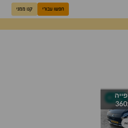
חפשו עבורי
קנו ממני