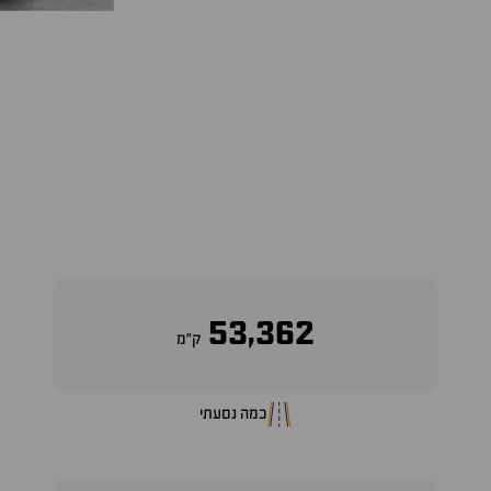
53,362
ק״מ
כמה נסעתי