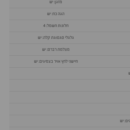
מזגן: יש
הגה כח: יש
חלונות חשמל: 4
גלגלי סגסוגת קלה: יש
מצלמת רברס: יש
חיישני לחץ אויר בצמיגים: יש
ם: יש