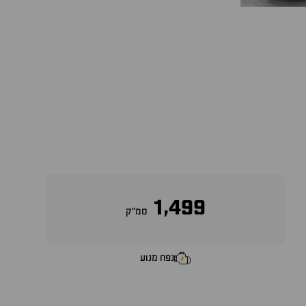
1,499
סמ״ק
נפח מנוע