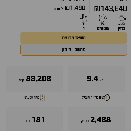
מחיר
הצעת מימון מ-
₪1,490
₪143,640
לחודש
מנוע
גיר
יד
בנזין
אוטומטי
1
השאר פרטים
מחשבון מימון
88,208
9.4
10/
ק״מ
ציון טרייד מוביל
כמה נסעתי
181
2,488
סמ״ק
כ״ס