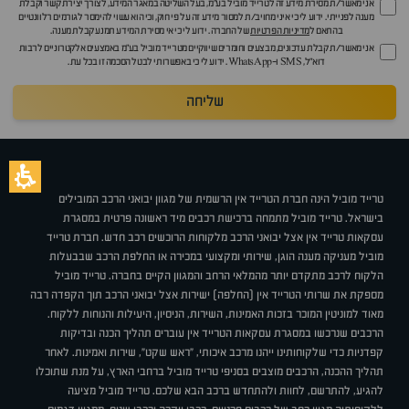
אני מאשר/ת מסירת מידע זה לטרייד מוביל בע"מ, בעל השליטה במאגר המידע, לצורך יצירת קשר וקבלת
מענה לפנייתי. ידוע לי כי איני מחויב/ת למסור מידע זה על פי חוק, וכי הוא עשוי להימסר לגורמים רלוונטיים
בהתאם ל
מדיניות הפרטיות
של החברה. ידוע לי כי אי מסירת המידע תמנע קבלת מענה.
אני מאשר/ת קבלת עדכונים, מבצעים וחומרים שיווקיים מטרייד מוביל בע"מ באמצעים אלקטרוניים לרבות
דוא״ל, SMS ו-WhatsApp. ידוע לי כי באפשרותי לבטל הסכמה זו בכל עת.
שליחה
טרייד מוביל הינה חברת הטרייד אין הרשמית של מגוון יבואני הרכב המובילים
בישראל. טרייד מוביל מתמחה ברכישת רכבים מיד ראשונה פרטית במסגרת
עסקאות טרייד אין אצל יבואני הרכב מלקוחות הרוכשים רכב חדש. חברת טרייד
מוביל מעניקה מענה הוגן, שירותי ומקצועי במכירה או החלפת הרכב שבבעלות
הלקוח לרכב מתקדם יותר מהמלאי הרחב והמגוון הקיים בחברה. טרייד מוביל
מספקת את שרותי הטרייד אין (החלפה) ישירות אצל יבואני הרכב תוך הקפדה רבה
מאוד למוניטין המוכר בזכות האמינות, השירות, הניסיון, היעילות והנוחות ללקוח.
הרכבים שנרכשו במסגרת עסקאות הטרייד אין עוברים תהליך הכנה ובדיקות
קפדניות כדי שלקוחותינו ייהנו מרכב איכותי, "ראש שקט", שירות ואמינות. לאחר
תהליך ההכנה, הרכבים מוצבים בסניפי טרייד מוביל ברחבי הארץ, על מנת שתוכלו
להגיע, להתרשם, לחוות ולהתחדש ברכב הבא שלכם. טרייד מוביל מציעה