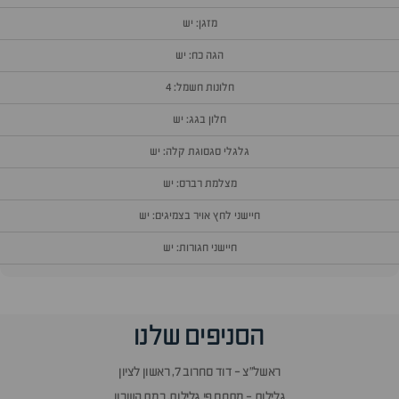
מזגן: יש
הגה כח: יש
חלונות חשמל: 4
חלון בגג: יש
גלגלי סגסוגת קלה: יש
מצלמת רברס: יש
חיישני לחץ אויר בצמיגים: יש
חיישני חגורות: יש
הסניפים שלנו
ראשל״צ - דוד סחרוב 7, ראשון לציון
גלילות - מתחם פי גלילות, רמת השרון