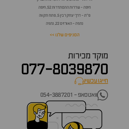
חיפה - שדרות ההסתדרות 52, חיפה
פ״ת - דרך יצחק רבין 5, פתח תקווה
נתניה - האורזים 22, נתניה
הסניפים שלנו >>
מוקד מכירות
077-8039870
חייגו עכשיו
call now
וואטסאפ - 054-3887201