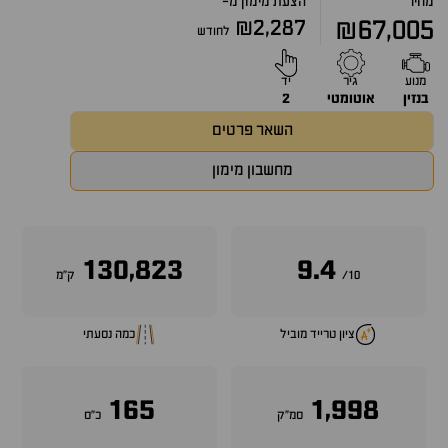
מחיר
הצעת מימון מ-
₪2,287
₪67,005
לחודש
מנוע
גיר
יד
בנזין
אוטומטי
2
השאר פרטים
מחשבון מימון
130,823
9.4
10/
ק״מ
ציון טרייד מוביל
כמה נסעתי
165
1,998
סמ״ק
כ״ס