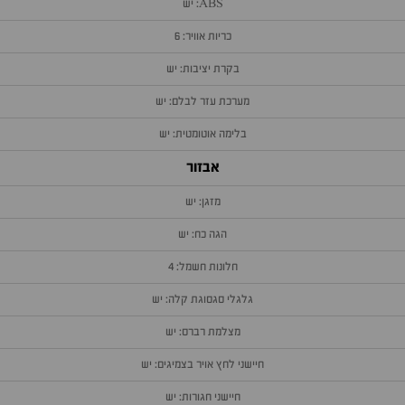
ABS: יש
כריות אוויר: 6
בקרת יציבות: יש
מערכת עזר לבלם: יש
בלימה אוטומטית: יש
אבזור
מזגן: יש
הגה כח: יש
חלונות חשמל: 4
גלגלי סגסוגת קלה: יש
מצלמת רברס: יש
חיישני לחץ אויר בצמיגים: יש
חיישני חגורות: יש