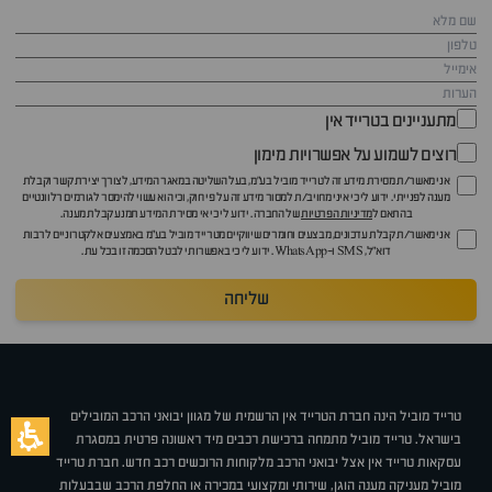
מתעניינים בטרייד אין
רוצים לשמוע על אפשרויות מימון
אני מאשר/ת מסירת מידע זה לטרייד מוביל בע"מ, בעל השליטה במאגר המידע, לצורך יצירת קשר וקבלת
מענה לפנייתי. ידוע לי כי איני מחויב/ת למסור מידע זה על פי חוק, וכי הוא עשוי להימסר לגורמים רלוונטיים
בהתאם ל
מדיניות הפרטיות
של החברה. ידוע לי כי אי מסירת המידע תמנע קבלת מענה.
אני מאשר/ת קבלת עדכונים, מבצעים וחומרים שיווקיים מטרייד מוביל בע"מ באמצעים אלקטרוניים לרבות
דוא״ל, SMS ו-WhatsApp. ידוע לי כי באפשרותי לבטל הסכמה זו בכל עת.
שליחה
טרייד מוביל הינה חברת הטרייד אין הרשמית של מגוון יבואני הרכב המובילים
בישראל. טרייד מוביל מתמחה ברכישת רכבים מיד ראשונה פרטית במסגרת
עסקאות טרייד אין אצל יבואני הרכב מלקוחות הרוכשים רכב חדש. חברת טרייד
מוביל מעניקה מענה הוגן, שירותי ומקצועי במכירה או החלפת הרכב שבבעלות