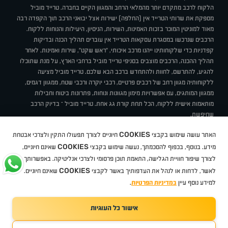
הלקוח לרכב מתקדם יותר מהמלאי הרחב והמגוון הקיים בחברה. טרייד מוביל
מספקת את שרותי הטרייד אין (החלפה) ישירות אצל יבואני הרכב תוך הקפדה רבה
מאוד למוניטין המוכר בזכות האמינות, השירות, הניסיון, היעילות והנוחות ללקוח.
הרכבים שנרכשו במסגרת עסקאות הטרייד אין עוברים תהליך הכנה ובדיקות
קפדניות כדי שלקוחותינו ייהנו מרכב איכותי, "ראש שקט", שירות ואמינות. לאחר
תהליך ההכנה, הרכבים מוצבים בסניפי טרייד מוביל ברחבי הארץ, על מנת שתוכלו
להגיע, להתרשם, לחוות ולהתחדש ברכב הבא שלכם. טרייד מוביל מציעה
ללקוחותיה מגוון רחב של רכבים פרטיים, רכבי יוקרה ורכבי שטח, ממגוון דגמים,
ממגוון המותגים, עם אפשרויות מימון מגוונות ונוחות, פתרונות ביטוח וחבילות
מותאמות אישית ללקוח, הכל תחת קורת גג אחת. טרייד מוביל – בדיוק הרכב
שחיפשת.
אודות
סניפים
טרייד מוביל בעיתונות
תנאי שימוש
מדיניות פרטיות
COOKIES
האתר עושה שימוש בקבצי
חיוניים לצורך תפעולו התקין ולצרכי אבטחת
BUY BACK
תקנון
מבצעים
מגזין טרייד מוביל
איך זה עובד?
דרושים
COOKIES
ניהול העדפות עוגיות
מידע. בנוסף, בכפוף להסכמתך, נעשה שימוש בקבצי
שאינם חיוניים,
לצורך שיפור חוויית הגלישה, התאמת תוכן פרסומי ולצרכי אנליטיקה. באפשרותך
COOKIES
לאשר, לדחות או לנהל את העדפותיך באשר לקבצי
שאינם חיוניים.
קיה
סיטרואן
אופל
פיג'ו
MG
Geely
מזדה
בי ווי די
צ'רי
טסלה
ניסאן
טויוטה
דאצ'יה
פולקסווגן
טסלה
ג'יפ
ב מ וו
לקסוס
אאודי
סקודה
יונדאי
רנו
שברולט
סיאט
מיצובישי
סוזוקי
הונדה
סובארו
סרס
אקספנג
למידע נוסף עיין
במדיניות הפרטיות
.
אישור כל העוגיות
TradeMobile instagram
TradeMobile facebook
TradeMobile youtube
Developed by Media Maven