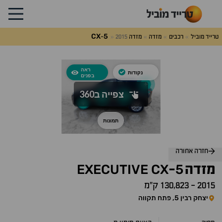
CX
5
טרייד מוביל
רכבים
מזדה
מזדה
2015
-
חזרה אחורה
EXECUTIVE
CX
5
מזדה
-
2015
-
130,823 ק״מ
יצחק רבין 5, פתח תקווה