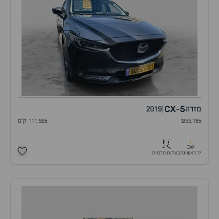
CX
5
מזדה
|
2019
-
₪99,765
111,905 ק"מ
1
יד ראשונה
בעלות פרטית