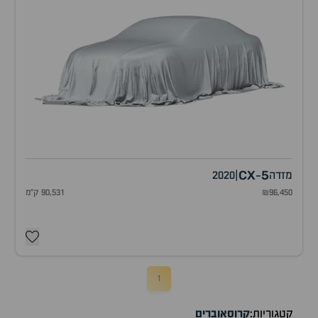
CX
5
מזדה
|
2020
-
₪96,450
90,531 ק"מ
1
קטגוריות:
קרוסאוברים