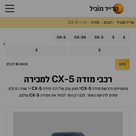
CX
5
טרייד מוביל
רכבים
מזדה
מזדה
-
CX
5
CX
30
CX
3
3
2
-
-
-
>
3
2
סינון
נמצאו
6
רכבים
CX
5
רכבי
מזדה
-
למכירה
CX
5
CX
5
מתעניינים ברכישת
מזדה
-
? מגוון ענק של רכבי
מזדה
-
יד שניה ו 0 ק"מ
CX
5
זמינים לרכישה באתר, לכם רק נותר לבחור את ה
מזדה
-
שלכם.