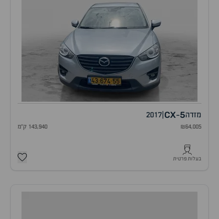
CX
5
מזדה
|
2017
-
₪64,005
143,940 ק"מ
בעלות פרטית