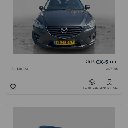
CX
5
מזדה
|
2015
-
₪67,005
130,823 ק"מ
בעלות פרטית
קילומטראז נמוך