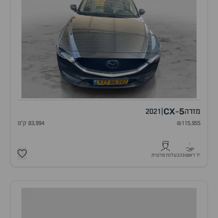
CX
5
מזדה
|
2021
-
₪115,955
83,994 ק"מ
1
יד ראשונה
בעלות פרטית