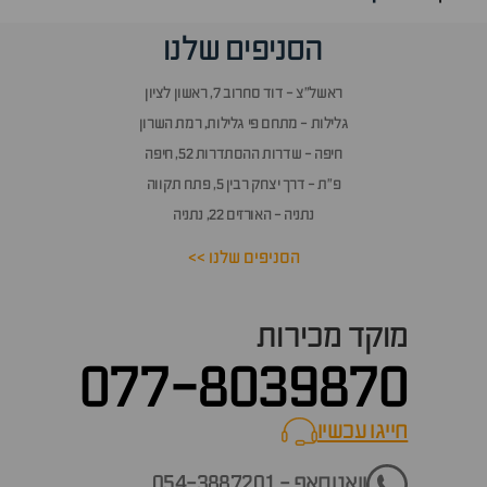
הסניפים שלנו
ראשל״צ - דוד סחרוב 7, ראשון לציון
גלילות - מתחם פי גלילות, רמת השרון
חיפה - שדרות ההסתדרות 52, חיפה
פ״ת - דרך יצחק רבין 5, פתח תקווה
נתניה - האורזים 22, נתניה
הסניפים שלנו >>
מוקד מכירות
077-8039870
חייגו עכשיו
call now
וואטסאפ - 054-3887201