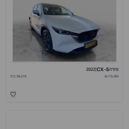
CX
5
מזדה
|
2022
-
₪115,450
94,219 ק"מ