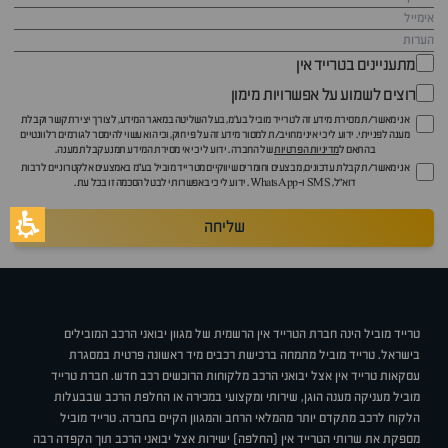
מתעניינים בטרייד אין
רוצים לשמוע על אפשרויות מימון
אני מאשר/ת מסירת מידע זה לטרייד מוביל בע"מ, בעל השליטה במאגר המידע, לצורך יצירת קשר וקבלת
מענה לפנייתי. ידוע לי כי איני מחויב/ת למסור מידע זה על פי חוק, וכי הוא עשוי להימסר לגורמים רלוונטיים
בהתאם ל
מדיניות הפרטיות
של החברה. ידוע לי כי אי מסירת המידע תמנע קבלת מענה.
אני מאשר/ת קבלת עדכונים, מבצעים וחומרים שיווקיים מטרייד מוביל בע"מ באמצעים אלקטרוניים לרבות
דוא״ל, SMS ו-WhatsApp. ידוע לי כי באפשרותי לבטל הסכמה זו בכל עת.
שליחה
טרייד מוביל הינה חברת הטרייד אין הרשמית של מגוון יבואני הרכב המובילים
בישראל. טרייד מוביל מתמחה ברכישת רכבים מיד ראשונה פרטית במסגרת
עסקאות טרייד אין אצל יבואני הרכב מלקוחות הרוכשים רכב חדש. חברת טרייד
מוביל מעניקה מענה הוגן, שירותי ומקצועי במכירה או החלפת הרכב שבבעלות
הלקוח לרכב מתקדם יותר מהמלאי הרחב והמגוון הקיים בחברה. טרייד מוביל
מספקת את שרותי הטרייד אין (החלפה) ישירות אצל יבואני הרכב תוך הקפדה רבה