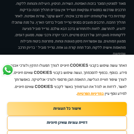
מאוד למוניטין המוכר בזכות האמינות, השירות, הניסיון, היעילות והנוחות ללקוח.
הרכבים שנרכשו במסגרת עסקאות הטרייד אין עוברים תהליך הכנה ובדיקות
קפדניות כדי שלקוחותינו ייהנו מרכב איכותי, "ראש שקט", שירות ואמינות. לאחר
תהליך ההכנה, הרכבים מוצבים בסניפי טרייד מוביל ברחבי הארץ, על מנת שתוכלו
להגיע, להתרשם, לחוות ולהתחדש ברכב הבא שלכם. טרייד מוביל מציעה
ללקוחותיה מגוון רחב של רכבים פרטיים, רכבי יוקרה ורכבי שטח, ממגוון דגמים,
ממגוון המותגים, עם אפשרויות מימון מגוונות ונוחות, פתרונות ביטוח וחבילות
מותאמות אישית ללקוח, הכל תחת קורת גג אחת. טרייד מוביל – בדיוק הרכב
שחיפשת.
אודות
סניפים
טרייד מוביל בעיתונות
תנאי שימוש
מדיניות פרטיות
COOKIES
האתר עושה שימוש בקבצי
חיוניים לצורך תפעולו התקין ולצרכי אבטחת
BUY BACK
תקנון
מבצעים
מגזין טרייד מוביל
איך זה עובד?
דרושים
COOKIES
ניהול העדפות עוגיות
מידע. בנוסף, בכפוף להסכמתך, נעשה שימוש בקבצי
שאינם חיוניים,
לצורך שיפור חוויית הגלישה, התאמת תוכן פרסומי ולצרכי אנליטיקה. באפשרותך
COOKIES
לאשר, לדחות או לנהל את העדפותיך באשר לקבצי
שאינם חיוניים.
קיה
סיטרואן
אופל
פיג'ו
MG
Geely
מזדה
בי ווי די
צ'רי
טסלה
ניסאן
טויוטה
דאצ'יה
פולקסווגן
טסלה
ג'יפ
ב מ וו
לקסוס
אאודי
סקודה
יונדאי
רנו
שברולט
סיאט
מיצובישי
סוזוקי
הונדה
סובארו
סרס
אקספנג
למידע נוסף עיין
במדיניות הפרטיות
.
אישור כל העוגיות
TradeMobile instagram
TradeMobile facebook
TradeMobile youtube
Developed by Media Maven
דחיית עוגיות שאינן חיוניות
©
כל הזכויות שמורות טרייד מוביל
2026
ריגו מרקטינג - קידום אתרים