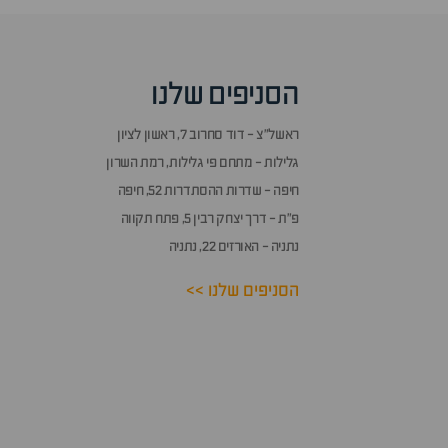
סוף
אזור
שאלות
הסניפים שלנו
ותשובות
ראשל״צ - דוד סחרוב 7, ראשון לציון
גלילות - מתחם פי גלילות, רמת השרון
חיפה - שדרות ההסתדרות 52, חיפה
פ״ת - דרך יצחק רבין 5, פתח תקווה
נתניה - האורזים 22, נתניה
הסניפים שלנו >>