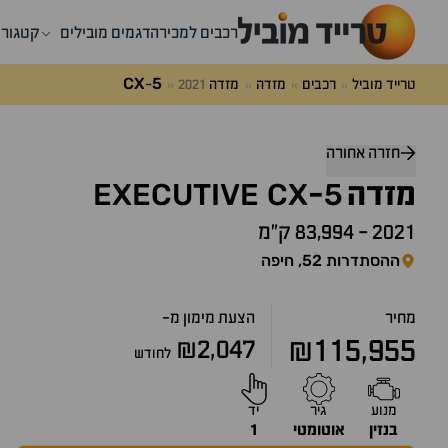
רכבים למכירה
דגמים מובילים
קטגורי
CX
5
טרייד מוביל
רכבים
מזדה
מזדה
2021
-
דלג
מעל
חזרה אחורה
שאלות
EXECUTIVE
CX
5
ותשובות
מזדה
-
2021
-
83,994 ק״מ
ההסתדרות 52, חיפה
מחיר
הצעת מימון מ-
₪115,955
₪2,047
לחודש
מנוע
גיר
יד
בנזין
אוטומטי
1