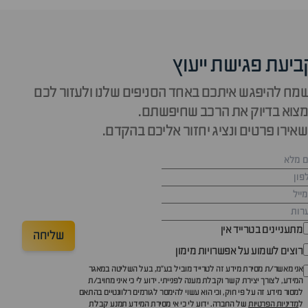
ביעת פגישת ייעוץ
מח להיפגש איתכם באחד הסניפים שלנו ולעזור לכם
צוא בדיוק את הרכב שחיפשתם.
אירו פרטים ונציג יחזור אליכם בהקדם.
מתעניינים בטרייד אין
שליחה
רוצים לשמוע על אפשרויות מימון
אני מאשר/ת מסירת מידע זה לטרייד מוביל בע"מ, בעל השליטה במאגר
המידע, לצורך יצירת קשר וקבלת מענה לפנייתי. ידוע לי כי איני מחויב/ת
למסור מידע זה על פי חוק, וכי הוא עשוי להימסר לגורמים רלוונטיים בהתאם
ל
מדיניות הפרטיות
של החברה. ידוע לי כי אי מסירת המידע תמנע קבלת