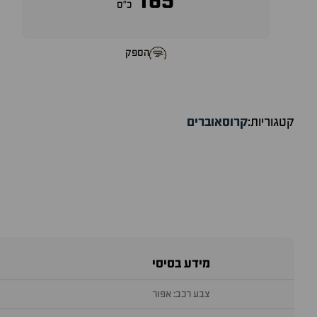
165
כ״ס
הספק
קטגוריות:
קרוסאוברים
מידע בסיסי
צבע רכב: אפור