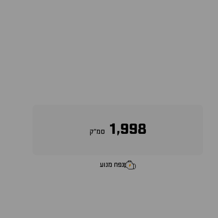
1,998
סמ״ק
נפח מנוע