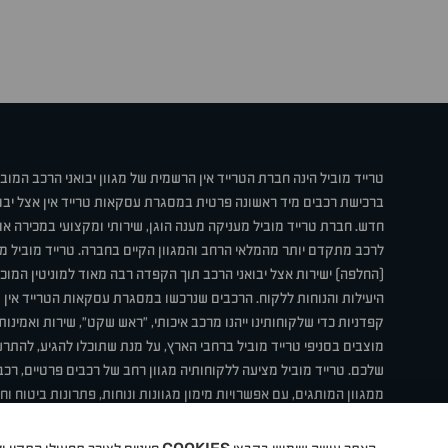
טרייד מוביל הינה חברת הטרייד אין הרשמית של מגוון יבואני הרכב המוב
ברכישת רכבים מיד ראשונה פרטית במסגרת עסקאות טרייד אין אצל יבו
חדש. חברת טרייד מוביל מעניקה מענה הוגן, שירותי ומקצועי במכירה 
לרכב מתקדם יותר מהמלאי הרחב והמגוון הקיים בחברה. טרייד מוביל מ
(החלפה) ישירות אצל יבואני הרכב תוך הקפדה רבה מאוד למוניטין המוכר 
היעילות והנוחות ללקוח. הרכבים שנרכשו במסגרת עסקאות הטרייד אין ע
קפדניות כדי שלקוחותינו ייהנו מרכב איכותי, "ראש שקט", שירות ואמינו
מוצבים בסניפי טרייד מוביל ברחבי הארץ, על מנת שתוכלו להגיע, להת
שלכם. טרייד מוביל מציעה ללקוחותיה מגוון רחב של רכבים פרטיים, רכבי
ממגוון המותגים, עם אפשרויות מימון מגוונות ונוחות, פתרונות ביטוח ו
תחת קורת גג אחת. טרייד מוביל – בדיוק הרכב שחיפשת.