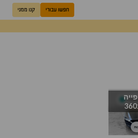
חפשו עבורי
קנו ממני