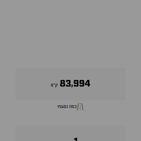
83,994
ק״מ
כמה נסעתי