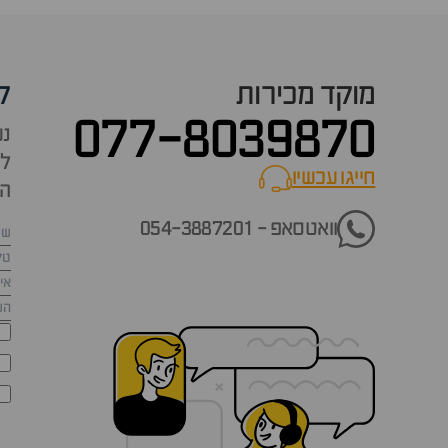
מוקד מכירות
ק
077-8039870
נש
למ
חייגו עכשיו
call now
הש
וואטסאפ - 054-3887201