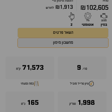
מחיר
הצעת מימון מ-
₪1,913
₪102,605
לחודש
מנוע
גיר
יד
בנזין
אוטומטי
2
השאר פרטים
מחשבון מימון
71,573
9
10/
ק״מ
ציון טרייד מוביל
כמה נסעתי
165
1,998
סמ״ק
כ״ס