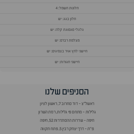
חלונות חשמל: 4
חלון בגג: יש
גלגלי סגסוגת קלה: יש
מצלמת רברס: יש
חיישני לחץ אויר בצמיגים: יש
חיישני חגורות: יש
וף
הסניפים שלנו
זור
אלות
ראשל״צ - דוד סחרוב 7, ראשון לציון
תשובות
גלילות - מתחם פי גלילות, רמת השרון
חיפה - שדרות ההסתדרות 52, חיפה
פ״ת - דרך יצחק רבין 5, פתח תקווה