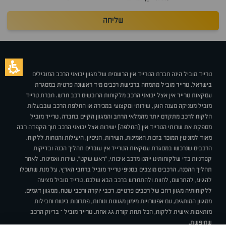
שליחה
טרייד מוביל הינה חברת הטרייד אין הרשמית של מגוון יבואני הרכב המובילים
בישראל. טרייד מוביל מתמחה ברכישת רכבים מיד ראשונה פרטית במסגרת
עסקאות טרייד אין אצל יבואני הרכב מלקוחות הרוכשים רכב חדש. חברת טרייד
מוביל מעניקה מענה הוגן, שירותי ומקצועי במכירה או החלפת הרכב שבבעלות
הלקוח לרכב מתקדם יותר מהמלאי הרחב והמגוון הקיים בחברה. טרייד מוביל
מספקת את שרותי הטרייד אין (החלפה) ישירות אצל יבואני הרכב תוך הקפדה רבה
מאוד למוניטין המוכר בזכות האמינות, השירות, הניסיון, היעילות והנוחות ללקוח.
הרכבים שנרכשו במסגרת עסקאות הטרייד אין עוברים תהליך הכנה ובדיקות
קפדניות כדי שלקוחותינו ייהנו מרכב איכותי, "ראש שקט", שירות ואמינות. לאחר
תהליך ההכנה, הרכבים מוצבים בסניפי טרייד מוביל ברחבי הארץ, על מנת שתוכלו
להגיע, להתרשם, לחוות ולהתחדש ברכב הבא שלכם. טרייד מוביל מציעה
ללקוחותיה מגוון רחב של רכבים פרטיים, רכבי יוקרה ורכבי שטח, ממגוון דגמים,
ממגוון המותגים, עם אפשרויות מימון מגוונות ונוחות, פתרונות ביטוח וחבילות
מותאמות אישית ללקוח, הכל תחת קורת גג אחת. טרייד מוביל – בדיוק הרכב
שחיפשת.