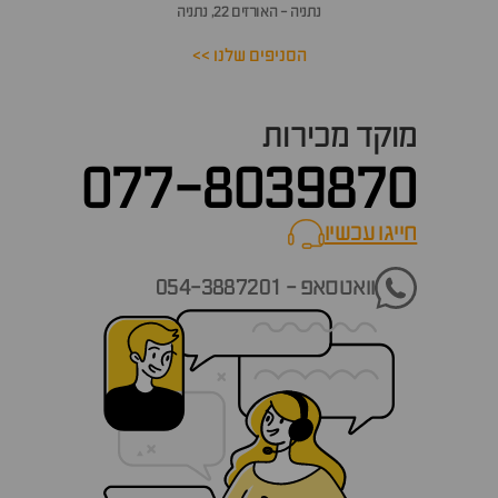
נתניה - האורזים 22, נתניה
הסניפים שלנו >>
מוקד מכירות
077-8039870
חייגו עכשיו
call now
וואטסאפ - 054-3887201