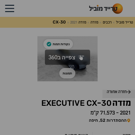
CX
30
טרייד מוביל
רכבים
מזדה
מזדה
2021
-
לג
על
אלות
תשובות
חזרה אחורה
EXECUTIVE
CX
30
מזדה
-
2021
-
71,573 ק״מ
ההסתדרות 52, חיפה