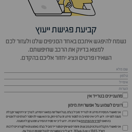
קביעת פגישת ייעוץ
נשמח להיפגש איתכם באחד הסניפים שלנו ולעזור לכם
למצוא בדיוק את הרכב שחיפשתם.
השאירו פרטים ונציג יחזור אליכם בהקדם.
מתעניינים בטרייד אין
רוצים לשמוע על אפשרויות מימון
אני מאשר/ת מסירת מידע זה לטרייד מוביל בע"מ, בעל השליטה במאגר המידע, לצורך יצירת קשר וקבלת
מענה לפנייתי. ידוע לי כי איני מחויב/ת למסור מידע זה על פי חוק, וכי הוא עשוי להימסר לגורמים רלוונטיים
בהתאם ל
מדיניות הפרטיות
של החברה. ידוע לי כי אי מסירת המידע תמנע קבלת מענה.
אני מאשר/ת קבלת עדכונים, מבצעים וחומרים שיווקיים מטרייד מוביל בע"מ באמצעים אלקטרוניים לרבות
דוא״ל, SMS ו-WhatsApp. ידוע לי כי באפשרותי לבטל הסכמה זו בכל עת.