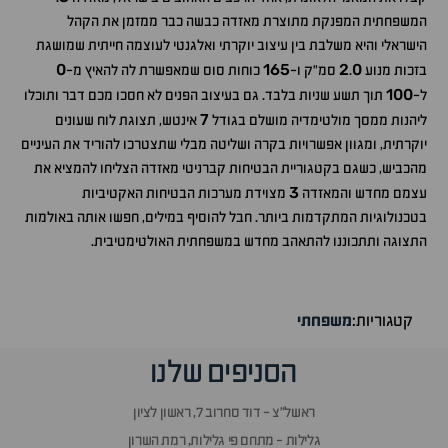
המשפחתית המפנקת מתוצרת מאזדה כבשה כבר ממזמן את הקהל
הישראלי והיא משלבת בין עיצוב יוקרתי ואלגנטי לעוצמה חייתית שמושגת
0
165
2
0
בזכות מנוע
.
סמ"ק ו-
כוחות סוס שמאפשרת לה להאיץ מ-
100
ל-
תוך תשע שניות בלבד. גם בעיצוב הפנים לא חסכו מכם דבר ותוכלו
7
ליהנות ממסך מולטימדיה מושלם בגודל
אינטש, תצוגת לוח שעונים
יוקרתית, ומגוון אפשרויות בקרה ושליטה מבלי שתצטרכו להוריד את העיניים
מהכביש, כשגם בקטגוריית הבטיחות קברניטי מאזדה הצליחו להמציא את
3
עצמם מחדש והמאזדה
מצוידת מערכות הבטיחות האקטיביות
בטכנולוגיות המתקדמות ביותר. חבל להוסיף במילים, חפשו אותה באולמות
התצוגה ותתכוננו להתאהב מחדש במשפחתית האולטימטיבית.
קטגוריות:
משפחתי
הסניפים שלנו
ראשל״צ - דוד סחרוב 7, ראשון לציון
גלילות - מתחם פי גלילות, רמת השרון