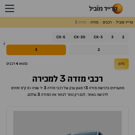
3
טרייד מוביל
רכבים
מזדה
מזדה
CX
5
CX
30
CX
3
3
2
-
-
-
>
3
2
סינון
נמצאו
4
רכבים
3
רכבי
מזדה
למכירה
3
3
מתעניינים ברכישת
מזדה
? מגוון ענק של רכבי
מזדה
יד שניה ו 0 ק"מ זמינים
3
לרכישה באתר, לכם רק נותר לבחור את ה
מזדה
שלכם.