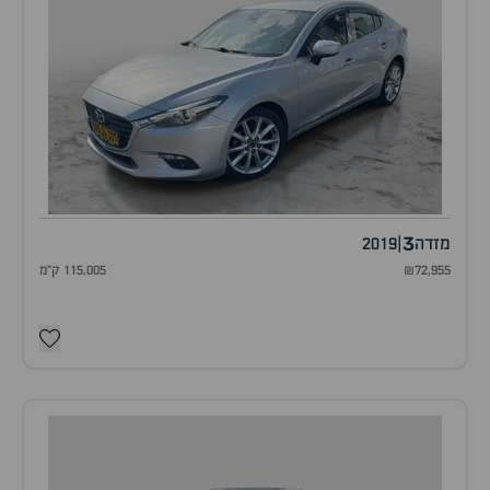
3
מזדה
|
2019
₪72,955
115,005 ק"מ