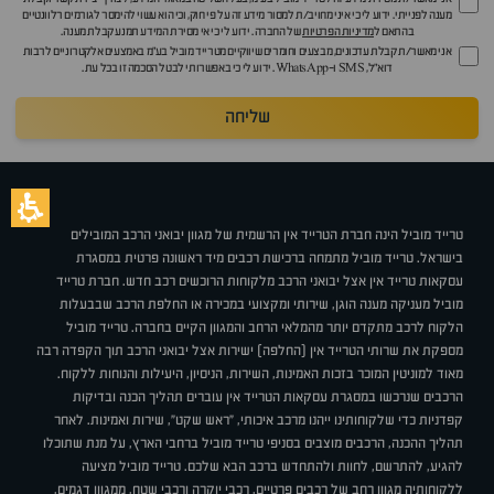
מענה לפנייתי. ידוע לי כי איני מחויב/ת למסור מידע זה על פי חוק, וכי הוא עשוי להימסר לגורמים רלוונטיים
בהתאם ל
מדיניות הפרטיות
של החברה. ידוע לי כי אי מסירת המידע תמנע קבלת מענה.
אני מאשר/ת קבלת עדכונים, מבצעים וחומרים שיווקיים מטרייד מוביל בע"מ באמצעים אלקטרוניים לרבות
דוא״ל, SMS ו-WhatsApp. ידוע לי כי באפשרותי לבטל הסכמה זו בכל עת.
שליחה
טרייד מוביל הינה חברת הטרייד אין הרשמית של מגוון יבואני הרכב המובילים
בישראל. טרייד מוביל מתמחה ברכישת רכבים מיד ראשונה פרטית במסגרת
עסקאות טרייד אין אצל יבואני הרכב מלקוחות הרוכשים רכב חדש. חברת טרייד
מוביל מעניקה מענה הוגן, שירותי ומקצועי במכירה או החלפת הרכב שבבעלות
הלקוח לרכב מתקדם יותר מהמלאי הרחב והמגוון הקיים בחברה. טרייד מוביל
מספקת את שרותי הטרייד אין (החלפה) ישירות אצל יבואני הרכב תוך הקפדה רבה
מאוד למוניטין המוכר בזכות האמינות, השירות, הניסיון, היעילות והנוחות ללקוח.
הרכבים שנרכשו במסגרת עסקאות הטרייד אין עוברים תהליך הכנה ובדיקות
קפדניות כדי שלקוחותינו ייהנו מרכב איכותי, "ראש שקט", שירות ואמינות. לאחר
תהליך ההכנה, הרכבים מוצבים בסניפי טרייד מוביל ברחבי הארץ, על מנת שתוכלו
להגיע, להתרשם, לחוות ולהתחדש ברכב הבא שלכם. טרייד מוביל מציעה
ללקוחותיה מגוון רחב של רכבים פרטיים, רכבי יוקרה ורכבי שטח, ממגוון דגמים,