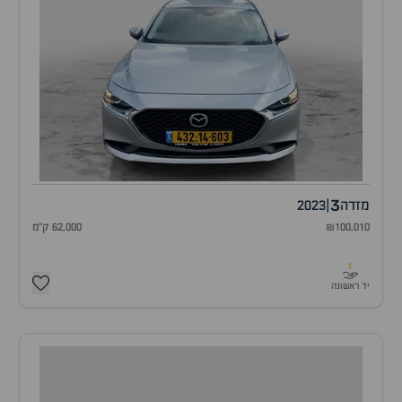
3
מזדה
|
2023
₪100,010
62,000 ק"מ
1
יד ראשונה