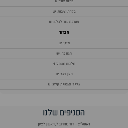
כריות אוויר: 6
בקרת יציבות: יש
מערכת עזר לבלם: יש
אבזור
מזגן: יש
הגה כח: יש
חלונות חשמל: 4
חלון בגג: יש
גלגלי סגסוגת קלה: יש
וף
הסניפים שלנו
זור
אלות
ראשל״צ - דוד סחרוב 7, ראשון לציון