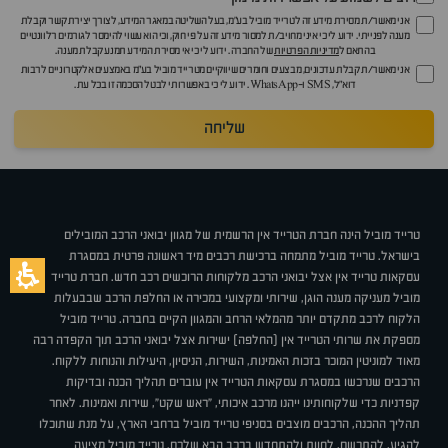
אני מאשר/ת מסירת מידע זה לטרייד מוביל בע"מ, בעל השליטה במאגר המידע, לצורך יצירת קשר וקבלת
מענה לפנייתי. ידוע לי כי איני מחויב/ת למסור מידע זה על פי חוק, וכי הוא עשוי להימסר לגורמים רלוונטיים
בהתאם ל
מדיניות הפרטיות
של החברה. ידוע לי כי אי מסירת המידע תמנע קבלת מענה.
אני מאשר/ת קבלת עדכונים, מבצעים וחומרים שיווקיים מטרייד מוביל בע"מ באמצעים אלקטרוניים לרבות
דוא״ל, SMS ו-WhatsApp. ידוע לי כי באפשרותי לבטל הסכמה זו בכל עת.
שליחה
טרייד מוביל הינה חברת הטרייד אין הרשמית של מגוון יבואני הרכב המובילים
בישראל. טרייד מוביל מתמחה ברכישת רכבים מיד ראשונה פרטית במסגרת
עסקאות טרייד אין אצל יבואני הרכב מלקוחות הרוכשים רכב חדש. חברת טרייד
מוביל מעניקה מענה הוגן, שירותי ומקצועי במכירה או החלפת הרכב שבבעלות
הלקוח לרכב מתקדם יותר מהמלאי הרחב והמגוון הקיים בחברה. טרייד מוביל
מספקת את שרותי הטרייד אין (החלפה) ישירות אצל יבואני הרכב תוך הקפדה רבה
מאוד למוניטין המוכר בזכות האמינות, השירות, הניסיון, היעילות והנוחות ללקוח.
הרכבים שנרכשו במסגרת עסקאות הטרייד אין עוברים תהליך הכנה ובדיקות
קפדניות כדי שלקוחותינו ייהנו מרכב איכותי, "ראש שקט", שירות ואמינות. לאחר
תהליך ההכנה, הרכבים מוצבים בסניפי טרייד מוביל ברחבי הארץ, על מנת שתוכלו
להגיע, להתרשם, לחוות ולהתחדש ברכב הבא שלכם. טרייד מוביל מציעה