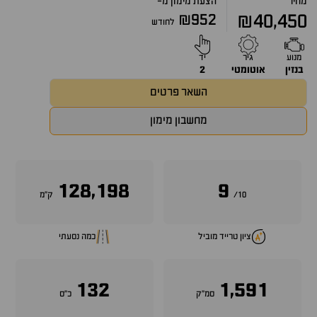
מחיר
הצעת מימון מ-
₪952
₪40,450
לחודש
מנוע
גיר
יד
בנזין
אוטומטי
2
השאר פרטים
מחשבון מימון
128,198
9
10/
ק״מ
ציון טרייד מוביל
כמה נסעתי
132
1,591
סמ״ק
כ״ס