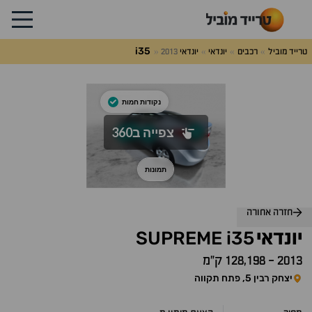
i35
טרייד מוביל
רכבים
יונדאי
יונדאי
2013
לג
על
אלות
תשובות
חזרה אחורה
SUPREME
i35
יונדאי
2013
-
128,198 ק״מ
יצחק רבין 5, פתח תקווה