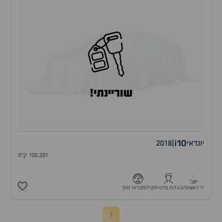
שוריינתי!
i10
יונדאי
|
2018
100,291 ק"מ
1
יד ראשונה
בעלות פרטית
קילומטראז נמוך
1