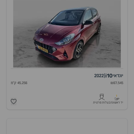
i10
יונדאי
|
2022
₪67,545
45,256 ק"מ
1
יד ראשונה
בעלות פרטית