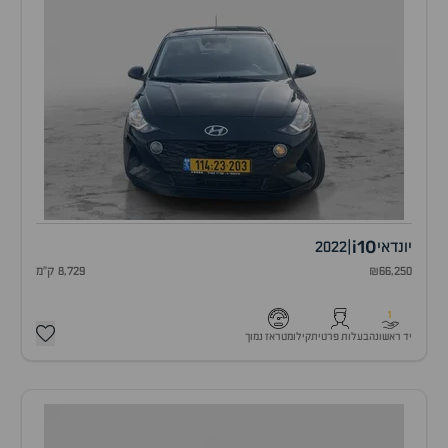
i10
יונדאי
|
2022
₪66,250
8,729 ק"מ
1
יד ראשונה
בעלות פרטית
קילומטראז נמוך