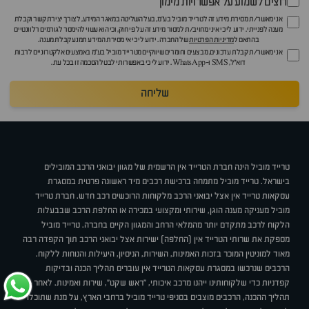
רוצים לשמוע על אפשרויות מימון
אני מאשר/ת מסירת מידע זה לטרייד מוביל בע"מ, בעל השליטה במאגר המידע, לצורך יצירת קשר וקבלת
מענה לפנייתי. ידוע לי כי איני מחויב/ת למסור מידע זה על פי חוק, וכי הוא עשוי להימסר לגורמים רלוונטיים
בהתאם ל
מדיניות הפרטיות
של החברה. ידוע לי כי אי מסירת המידע תמנע קבלת מענה.
אני מאשר/ת קבלת עדכונים, מבצעים וחומרים שיווקיים מטרייד מוביל בע"מ באמצעים אלקטרוניים לרבות
דוא״ל, SMS ו-WhatsApp. ידוע לי כי באפשרותי לבטל הסכמה זו בכל עת.
שליחה
טרייד מוביל הינה חברת הטרייד אין הרשמית של מגוון יבואני הרכב המובילים
בישראל. טרייד מוביל מתמחה ברכישת רכבים מיד ראשונה פרטית במסגרת
עסקאות טרייד אין אצל יבואני הרכב מלקוחות הרוכשים רכב חדש. חברת טרייד
מוביל מעניקה מענה הוגן, שירותי ומקצועי במכירה או החלפת הרכב שבבעלות
הלקוח לרכב מתקדם יותר מהמלאי הרחב והמגוון הקיים בחברה. טרייד מוביל
מספקת את שרותי הטרייד אין (החלפה) ישירות אצל יבואני הרכב תוך הקפדה רבה
מאוד למוניטין המוכר בזכות האמינות, השירות, הניסיון, היעילות והנוחות ללקוח.
הרכבים שנרכשו במסגרת עסקאות הטרייד אין עוברים תהליך הכנה ובדיקות
קפדניות כדי שלקוחותינו ייהנו מרכב איכותי, "ראש שקט", שירות ואמינות. לאחר
תהליך ההכנה, הרכבים מוצבים בסניפי טרייד מוביל ברחבי הארץ, על מנת שתוכלו