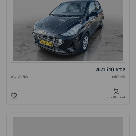
i10
יונדאי
|
2021
₪57,450
79,763 ק"מ
בעלות פרטית