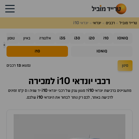
i10
טרייד מוביל
רכבים
יונדאי
יונדאי
i35
i30
i20
i10
IONIQ
אלנטרה
באיון
טוסון
>
i10
IONIQ
סינון
נמצאו
13
רכבים
i10
רכבי
יונדאי
למכירה
i10
i10
מתעניינים ברכישת
יונדאי
? מגוון ענק של רכבי
יונדאי
יד שניה ו 0 ק"מ זמינים
i10
לרכישה באתר, לכם רק נותר לבחור את ה
יונדאי
שלכם.