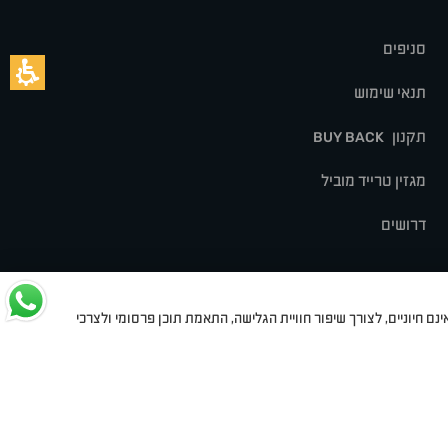
סניפים
תנאי שימוש
תקנון
BUY BACK
מגזין טרייד מוביל
דרושים
נם חיוניים, לצורך שיפור חוויית הגלישה, התאמת תוכן פרסומי ולצרכי
לט
סיאט
מיצובישי
סוזוקי
הונדה
סובארו
סרס
אקספנג
Dev