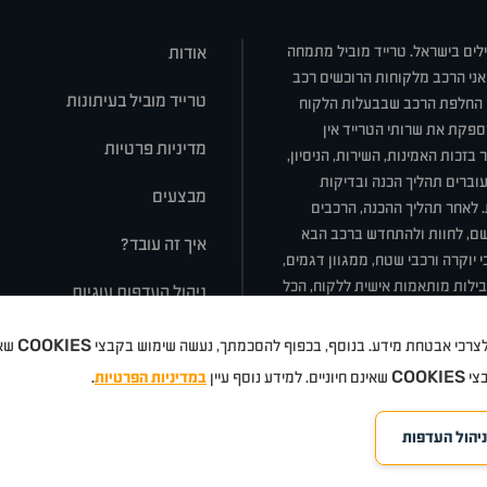
ילים בישראל. טרייד מוביל מתמחה
אודות
אני הרכב מלקוחות הרוכשים רכב
טרייד מוביל בעיתונות
או החלפת הרכב שבבעלות הלקוח
ספקת את שרותי הטרייד אין
מדיניות פרטיות
בזכות האמינות, השירות, הניסיון,
וברים תהליך הכנה ובדיקות
מבצעים
ת. לאחר תהליך ההכנה, הרכבים
רשם, לחוות ולהתחדש ברכב הבא
איך זה עובד?
 יוקרה ורכבי שטח, ממגוון דגמים,
חבילות מותאמות אישית ללקוח, הכל
ניהול העדפות עוגיות
COOKIES
 ולצרכי אבטחת מידע. בנוסף, בכפוף להסכמתך, נעשה שימוש בקבצי
שאי
סלה
ניסאן
טויוטה
דאצ'יה
פולקסווגן
טסלה
ג'יפ
ב מ וו
לקסוס
אאודי
סקודה
יונדאי
רנו
שברו
COOKIES
בצי
שאינם חיוניים. למידע נוסף עיין
במדיניות הפרטיות
.
ניהול העדפות
©
eloped by Media Maven
כל הזכויות שמורות טרייד מוביל
אתרים
2026