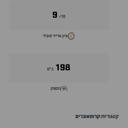
9
10/
ציון טרייד מוביל
198
כ״ס
הספק
קטגוריות:
קרוסאוברים