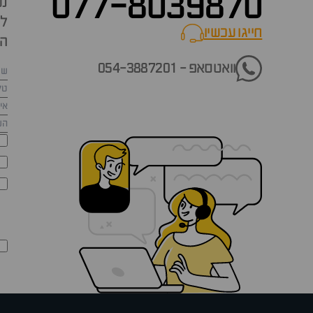
077-8039870
נש
למ
חייגו עכשיו
call now
הש
וואטסאפ - 054-3887201