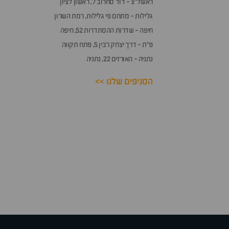
ראשל״צ - דוד סחרוב 7, ראשון לציון
גלילות - מתחם פי גלילות, רמת השרון
חיפה - שדרות ההסתדרות 52, חיפה
פ״ת - דרך יצחק רבין 5, פתח תקווה
נתניה - האורזים 22, נתניה
הסניפים שלנו >>