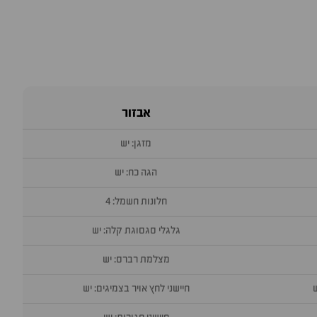
אבזור
מזגן: יש
הגה כח: יש
חלונות חשמל: 4
גלגלי סגסוגת קלה: יש
מצלמת רברס: יש
חיישני לחץ אויר בצמיגים: יש