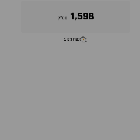
1,598
סמ״ק
נפח מנוע