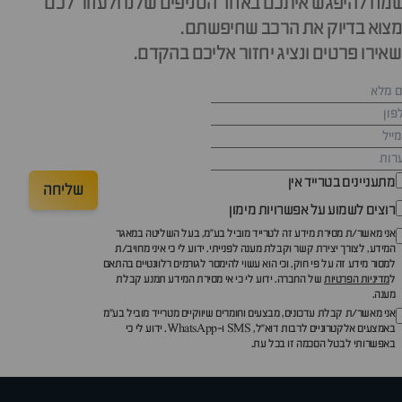
מח להיפגש איתכם באחד הסניפים שלנו ולעזור לכם
צוא בדיוק את הרכב שחיפשתם.
אירו פרטים ונציג יחזור אליכם בהקדם.
מתעניינים בטרייד אין
שליחה
רוצים לשמוע על אפשרויות מימון
אני מאשר/ת מסירת מידע זה לטרייד מוביל בע"מ, בעל השליטה במאגר
המידע, לצורך יצירת קשר וקבלת מענה לפנייתי. ידוע לי כי איני מחויב/ת
למסור מידע זה על פי חוק, וכי הוא עשוי להימסר לגורמים רלוונטיים בהתאם
ל
מדיניות הפרטיות
של החברה. ידוע לי כי אי מסירת המידע תמנע קבלת
מענה.
אני מאשר/ת קבלת עדכונים, מבצעים וחומרים שיווקיים מטרייד מוביל בע"מ
באמצעים אלקטרוניים לרבות דוא״ל, SMS ו-WhatsApp. ידוע לי כי
באפשרותי לבטל הסכמה זו בכל עת.