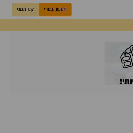
חפשו עבורי
קנו ממני
נתי!