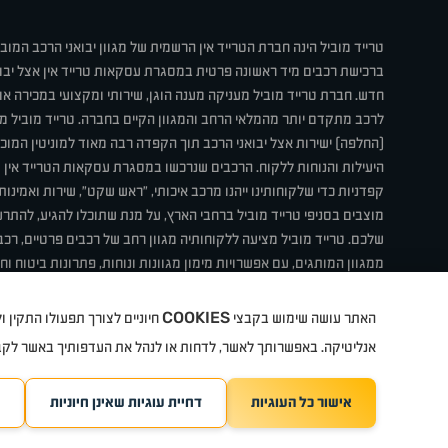
טרייד מוביל הינה חברת הטרייד אין הרשמית של מגוון יבואני הרכב המוב
ברכישת רכבים מיד ראשונה פרטית במסגרת עסקאות טרייד אין אצל יבו
חדש. חברת טרייד מוביל מעניקה מענה הוגן, שירותי ומקצועי במכירה 
לרכב מתקדם יותר מהמלאי הרחב והמגוון הקיים בחברה. טרייד מוביל מ
(החלפה) ישירות אצל יבואני הרכב תוך הקפדה רבה מאוד למוניטין המוכר 
היעילות והנוחות ללקוח. הרכבים שנרכשו במסגרת עסקאות הטרייד אין ע
קפדניות כדי שלקוחותינו ייהנו מרכב איכותי, "ראש שקט", שירות ואמינו
מוצבים בסניפי טרייד מוביל ברחבי הארץ, על מנת שתוכלו להגיע, להת
שלכם. טרייד מוביל מציעה ללקוחותיה מגוון רחב של רכבים פרטיים, רכבי
ממגוון המותגים, עם אפשרויות מימון מגוונות ונוחות, פתרונות ביטוח ו
תחת קורת גג אחת. טרייד מוביל – בדיוק הרכב שחיפשת.
COOKIES
האתר עושה שימוש בקבצי
חיוניים לצורך תפעולו התקין
קיה
סיטרואן
אופל
פיג'ו
MG
Geely
מזדה
בי ווי די
צ'רי
ט
אנליטיקה. באפשרותך לאשר, לדחות או לנהל את העדפותיך באשר לק
אישור כל העוגיות
דחיית עוגיות שאינן חיוניות
TradeMobile instagram
ריגו מרקטינג - קידום 
TradeMobile facebook
TradeMobile youtube