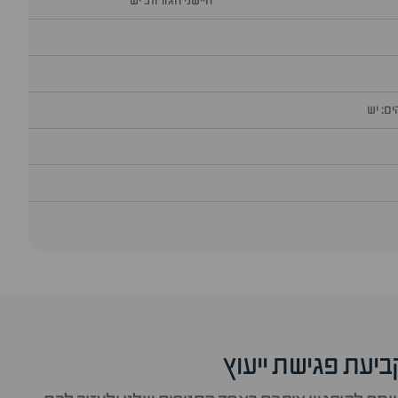
חיישני חגורות: יש
ם: יש
ביעת פגישת ייעוץ