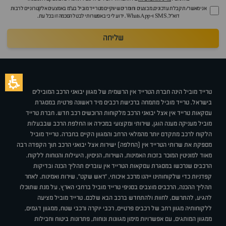
אני מאשר/ת קבלת עדכונים, מבצעים וחומרים שיווקיים מטרייד מוביל בע"מ באמצעים אלקטרוניים לרבות
דוא״ל, SMS ו-WhatsApp. ידוע לי כי באפשרותי לבטל הסכמה זו בכל עת.
שליחה
טרייד מוביל הינה חברת הטרייד אין הרשמית של מגוון יבואני הרכב המובילים
בישראל. טרייד מוביל מתמחה ברכישת רכבים מיד ראשונה פרטית במסגרת
עסקאות טרייד אין אצל יבואני הרכב מלקוחות הרוכשים רכב חדש. חברת טרייד
מוביל מעניקה מענה הוגן, שירותי ומקצועי במכירה או החלפת הרכב שבבעלות
הלקוח לרכב מתקדם יותר מהמלאי הרחב והמגוון הקיים בחברה. טרייד מוביל
מספקת את שרותי הטרייד אין (החלפה) ישירות אצל יבואני הרכב תוך הקפדה רבה
מאוד למוניטין המוכר בזכות האמינות, השירות, הניסיון, היעילות והנוחות ללקוח.
הרכבים שנרכשו במסגרת עסקאות הטרייד אין עוברים תהליך הכנה ובדיקות
קפדניות כדי שלקוחותינו ייהנו מרכב איכותי, "ראש שקט", שירות ואמינות. לאחר
תהליך ההכנה, הרכבים מוצבים בסניפי טרייד מוביל ברחבי הארץ, על מנת שתוכלו
להגיע, להתרשם, לחוות ולהתחדש ברכב הבא שלכם. טרייד מוביל מציעה
ללקוחותיה מגוון רחב של רכבים פרטיים, רכבי יוקרה ורכבי שטח, ממגוון דגמים,
ממגוון המותגים, עם אפשרויות מימון מגוונות ונוחות, פתרונות ביטוח וחבילות