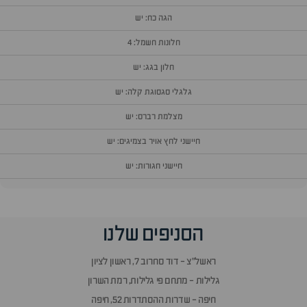
הגה כח: יש
חלונות חשמל: 4
חלון בגג: יש
גלגלי סגסוגת קלה: יש
מצלמת רברס: יש
חיישני לחץ אויר בצמיגים: יש
חיישני חגורות: יש
וף
הסניפים שלנו
זור
אלות
ראשל״צ - דוד סחרוב 7, ראשון לציון
תשובות
גלילות - מתחם פי גלילות, רמת השרון
חיפה - שדרות ההסתדרות 52, חיפה