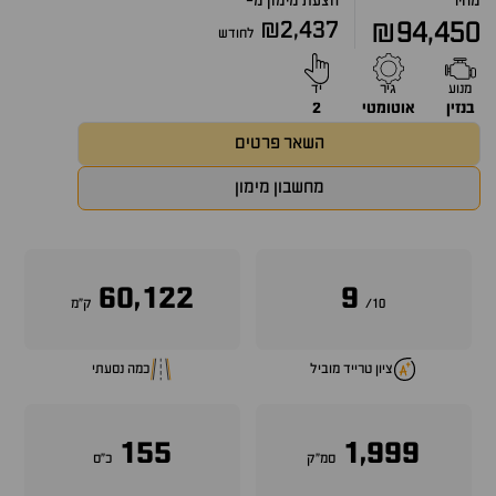
מחיר
הצעת מימון מ-
₪2,437
₪94,450
לחודש
מנוע
גיר
יד
בנזין
אוטומטי
2
השאר פרטים
מחשבון מימון
60,122
9
10/
ק״מ
ציון טרייד מוביל
כמה נסעתי
155
1,999
סמ״ק
כ״ס