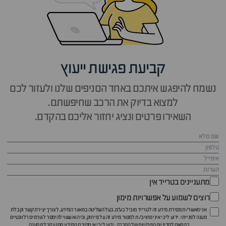
קביעת פגישת ייעוץ
נשמח להיפגש איתכם באחד הסניפים שלנו ולעזור לכם
למצוא בדיוק את הרכב שחיפשתם.
השאירו פרטים ונציג יחזור אליכם בהקדם.
מתעניינים בטרייד אין
רוצים לשמוע על אפשרויות מימון
אני מאשר/ת מסירת מידע זה לטרייד מוביל בע"מ, בעל השליטה במאגר המידע, לצורך יצירת קשר וקבלת
מענה לפנייתי. ידוע לי כי איני מחויב/ת למסור מידע זה על פי חוק, וכי הוא עשוי להימסר לגורמים רלוונטיים
בהתאם ל
מדיניות הפרטיות
של החברה. ידוע לי כי אי מסירת המידע תמנע קבלת מענה.