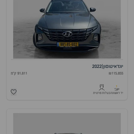
יונדאי
טוסון
|
2022
₪115,855
91,811 ק"מ
1
יד ראשונה
בעלות פרטית