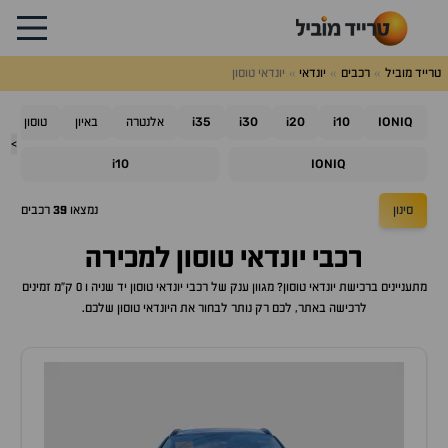
טרייד מוביל
רכבים
יונדאי
יונדאי טוסון
i35
i30
i20
i10
IONIQ
אלנטרה
באיון
טוסון
>
i10
IONIQ
סינון
נמצאו
39
רכבים
רכבי
יונדאי טוסון
למכירה
מתעניינים ברכישת
יונדאי טוסון
? מגוון ענק של רכבי
יונדאי טוסון
יד שניה ו 0 ק"מ זמינים
לרכישה באתר, לכם רק נותר לבחור את ה
יונדאי טוסון
שלכם.