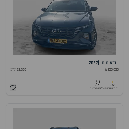
יונדאי
טוסון
|
2022
₪120,030
62,350 ק"מ
1
יד ראשונה
בעלות פרטית