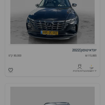
יונדאי
טוסון
|
2022
₪115,865
90,000 ק"מ
1
יד ראשונה
בעלות פרטית