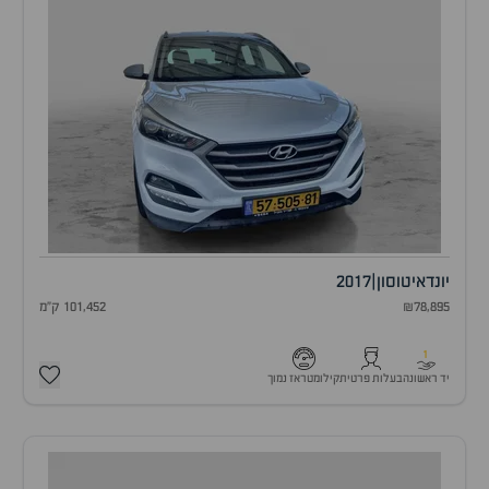
יונדאי
טוסון
|
2017
₪78,895
101,452 ק"מ
1
יד ראשונה
בעלות פרטית
קילומטראז נמוך