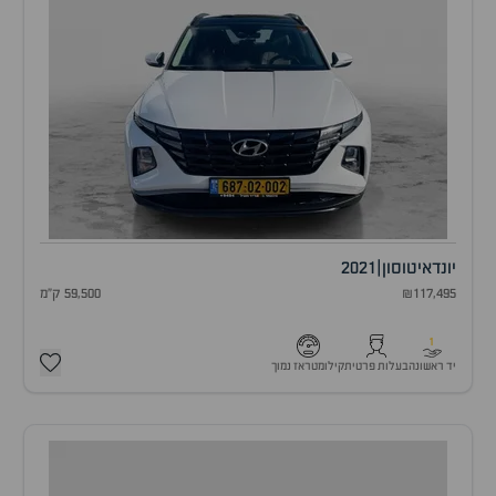
יונדאי
טוסון
|
2021
₪117,495
59,500 ק"מ
1
יד ראשונה
בעלות פרטית
קילומטראז נמוך