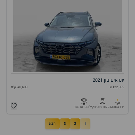
יונדאי
טוסון
|
2021
₪122,395
40,609 ק"מ
1
יד ראשונה
בעלות פרטית
קילומטראז נמוך
1
2
3
הבא