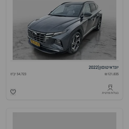
יונדאי
טוסון
|
2022
₪121,835
54,723 ק"מ
בעלות פרטית