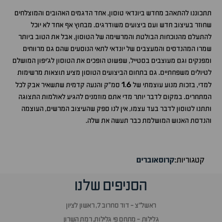
תתכוננו להתאהב מחדש ביונדאי טוסון, אחד הדגמים האהובים והמוצלחים
שחוזר בעיצוב חדש ועם ביצועים משודרגים. מבחוץ אף אחד לא יוכל
להתעלם מהנוכחות הבולטת והמרשימה של הטוסון, אבל את הטוב ביותר
שמרו המהנדסים והמעצבים של יונדאי לתאי הנוסעים שהם גם מרווחים
ומפנקים וגם מעוצבים בסטייל, שפשוט הופכים את הטוסון לג'יפון המושלם
לטיולים משפחתיים. גם בתחום הביצועים הטוסון מציע תוצאות מרשימות
1
6
למדי, בזכות מנוע עוצמתי של
.
סמ"ק והנעה קדמית שתשאיר אבק לכל
המתחרים. במקום לדבר יותר מדי אתם מוזמנים להגיע לאולמות התצוגה
ותתנו לטוסון לדבר בעד עצמו, אין לנו ספק שהעיצוב המרשים, העוצמה
והנדסת האנוש המושלמת כבר תעשה את שלה.
קטגוריות:
קרוסאוברים
הסניפים שלנו
ראשל״צ - דוד סחרוב 7, ראשון לציון
גלילות - מתחם פי גלילות, רמת השרון