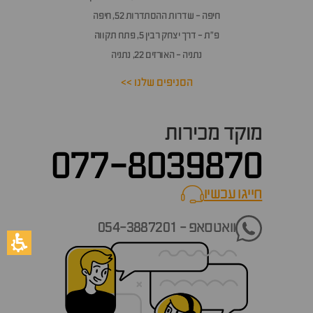
חיפה - שדרות ההסתדרות 52, חיפה
פ״ת - דרך יצחק רבין 5, פתח תקווה
נתניה - האורזים 22, נתניה
הסניפים שלנו >>
מוקד מכירות
077-8039870
חייגו עכשיו
call now
וואטסאפ - 054-3887201