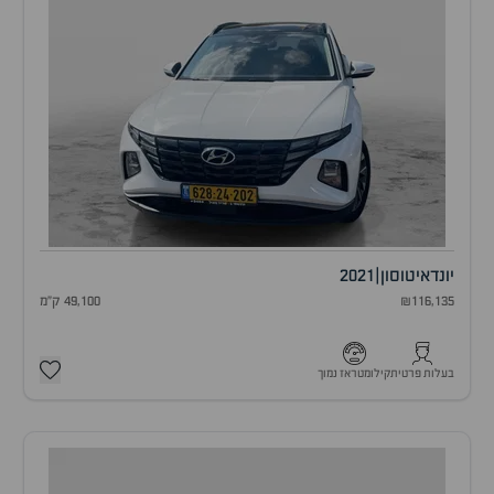
יונדאי
טוסון
|
2021
₪116,135
49,100 ק"מ
בעלות פרטית
קילומטראז נמוך