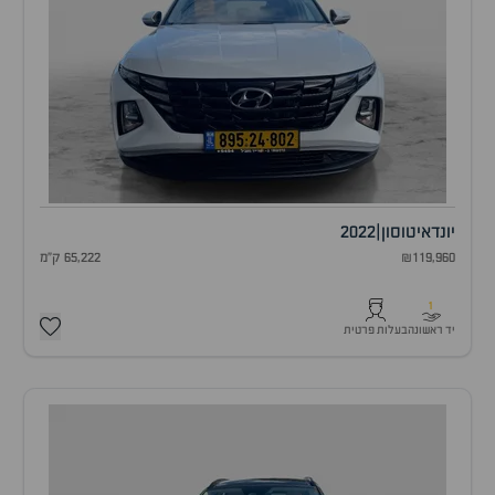
יונדאי
טוסון
|
2022
₪119,960
65,222 ק"מ
1
יד ראשונה
בעלות פרטית