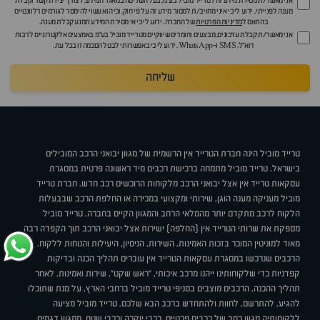
אני מאשר/ת מסירת מידע זה לטרייד מוביל בע"מ, בעל השליטה במאגר המידע, לצורך יצירת קשר וקבלת
מענה לפנייתי. ידוע לי כי איני מחויב/ת למסור מידע זה על פי חוק, וכי הוא עשוי להימסר לגורמים רלוונטיים
בהתאם ל
מדיניות הפרטיות
של החברה. ידוע לי כי אי מסירת המידע תמנע קבלת מענה.
אני מאשר/ת קבלת עדכונים, מבצעים וחומרים שיווקיים מטרייד מוביל בע"מ באמצעים אלקטרוניים לרבות
דוא״ל, SMS ו-WhatsApp. ידוע לי כי באפשרותי לבטל הסכמה זו בכל עת.
שליחה
טרייד מוביל הינה חברת הטרייד אין הרשמית של מגוון יבואני הרכב המובילים
בישראל. טרייד מוביל מתמחה ברכישת רכבים מיד ראשונה פרטית במסגרת
עסקאות טרייד אין אצל יבואני הרכב מלקוחות הרוכשים רכב חדש. חברת טרייד
מוביל מעניקה מענה הוגן, שירותי ומקצועי במכירה או החלפת הרכב שבבעלות
הלקוח לרכב מתקדם יותר מהמלאי הרחב והמגוון הקיים בחברה. טרייד מוביל
מספקת את שרותי הטרייד אין (החלפה) ישירות אצל יבואני הרכב תוך הקפדה רבה
מאוד למוניטין המוכר בזכות האמינות, השירות, הניסיון, היעילות והנוחות ללקוח.
הרכבים שנרכשו במסגרת עסקאות הטרייד אין עוברים תהליך הכנה ובדיקות
קפדניות כדי שלקוחותינו ייהנו מרכב איכותי, "ראש שקט", שירות ואמינות. לאחר
תהליך ההכנה, הרכבים מוצבים בסניפי טרייד מוביל ברחבי הארץ, על מנת שתוכלו
להגיע, להתרשם, לחוות ולהתחדש ברכב הבא שלכם. טרייד מוביל מציעה
ללקוחותיה מגוון רחב של רכבים פרטיים, רכבי יוקרה ורכבי שטח, ממגוון דגמים,