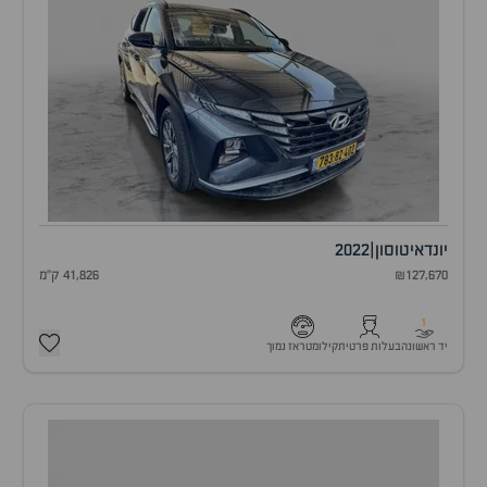
יונדאי
טוסון
|
2022
₪127,670
41,826 ק"מ
1
יד ראשונה
בעלות פרטית
קילומטראז נמוך