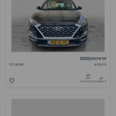
יונדאי
טוסון
|
2020
₪103,415
98,383 ק"מ
1
יד ראשונה
בעלות פרטית