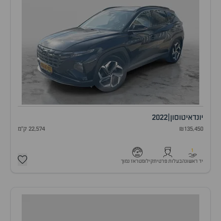
יונדאי
טוסון
|
2022
₪135,450
22,574 ק"מ
1
יד ראשונה
בעלות פרטית
קילומטראז נמוך