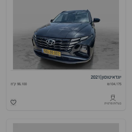
יונדאי
טוסון
|
2021
₪104,175
96,100 ק"מ
בעלות פרטית