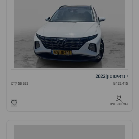
יונדאי
טוסון
|
2022
₪125,415
56,683 ק"מ
בעלות פרטית