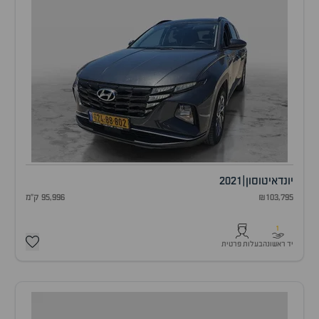
יונדאי
טוסון
|
2021
₪103,795
95,996 ק"מ
1
יד ראשונה
בעלות פרטית