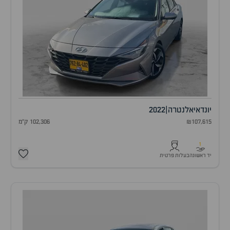
יונדאי
אלנטרה
|
2022
₪107,615
102,306 ק"מ
1
יד ראשונה
בעלות פרטית