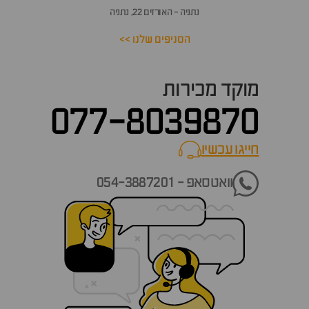
נתניה - האורזים 22, נתניה
הסניפים שלנו >>
מוקד מכירות
077-8039870
חייגו עכשיו
call now
וואטסאפ - 054-3887201