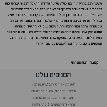
מציעה רכב במחיר נוח, עם יכולת שליטה נהדרת והתאמה לכבישי ישראל כמו
כפפה ליד. לא רכב גדול מדיי אך גם לא קטן מדיי, מתאים לכל נסיעה יום
יומית אל העבודה בחזרה וכן גם לכל נסיעת פנאי בקרבת המגורים או אפילו
בכדי לחרוש את כל כבישי הארץ. יונדאי אלנטרה כוללת בתוכה את כל מה
שמשפחה צריכה ועוד הרבה יותר. העיצוב נעים, לא מתיימר ומשפחתי,
המנוע חזק ואמין ותחושת ההגה יציבה במיוחד. האלנטרה עושה שירות טוב
במיוחד לחברת האם שלה ומספקת אבזור פנימי עשיר שמוסיף רבות לכל
הנוסעים ברכב, מהנהג ועד ליושבים במושב האחורי.
קטגוריות:
משפחתי
הסניפים שלנו
ראשל״צ - דוד סחרוב 7, ראשון לציון
גלילות - מתחם פי גלילות, רמת השרון
חיפה - שדרות ההסתדרות 52, חיפה
פ״ת - דרך יצחק רבין 5, פתח תקווה