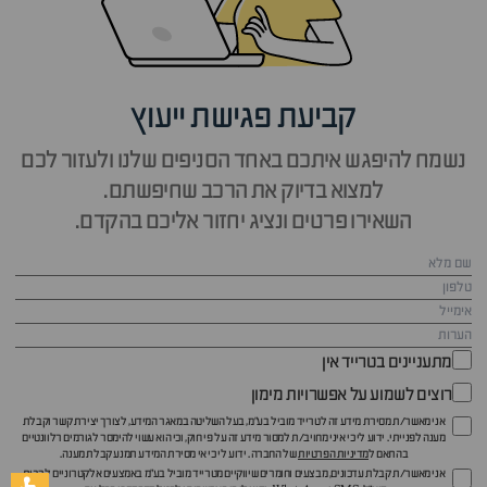
קביעת פגישת ייעוץ
נשמח להיפגש איתכם באחד הסניפים שלנו ולעזור לכם
למצוא בדיוק את הרכב שחיפשתם.
השאירו פרטים ונציג יחזור אליכם בהקדם.
מתעניינים בטרייד אין
רוצים לשמוע על אפשרויות מימון
אני מאשר/ת מסירת מידע זה לטרייד מוביל בע"מ, בעל השליטה במאגר המידע, לצורך יצירת קשר וקבלת
מענה לפנייתי. ידוע לי כי איני מחויב/ת למסור מידע זה על פי חוק, וכי הוא עשוי להימסר לגורמים רלוונטיים
בהתאם ל
מדיניות הפרטיות
של החברה. ידוע לי כי אי מסירת המידע תמנע קבלת מענה.
אני מאשר/ת קבלת עדכונים, מבצעים וחומרים שיווקיים מטרייד מוביל בע"מ באמצעים אלקטרוניים לרבות