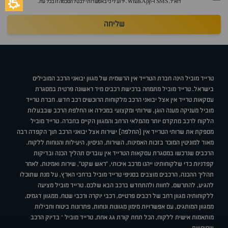
דוא״ל, SMS ו-WhatsApp. ידוע לי כי באפשרותי לבטל הסכמה זו בכל עת.
שליחה
טרייד מוביל הינה חברת הטרייד אין הרשמית של מגוון יבואני הרכב המובילים
בישראל. טרייד מוביל מתמחה ברכישת רכבים מיד ראשונה פרטית במסגרת
עסקאות טרייד אין אצל יבואני הרכב מלקוחות הרוכשים רכב חדש. חברת טרייד
מוביל מעניקה מענה הוגן, שירותי ומקצועי במכירה או החלפת הרכב שבבעלות
הלקוח לרכב מתקדם יותר מהמלאי הרחב והמגוון הקיים בחברה. טרייד מוביל
מספקת את שרותי הטרייד אין (החלפה) ישירות אצל יבואני הרכב תוך הקפדה רבה
מאוד למוניטין המוכר בזכות האמינות, השירות, הניסיון, היעילות והנוחות ללקוח.
הרכבים שנרכשו במסגרת עסקאות הטרייד אין עוברים תהליך הכנה ובדיקות
קפדניות כדי שלקוחותינו ייהנו מרכב איכותי, "ראש שקט", שירות ואמינות. לאחר
תהליך ההכנה, הרכבים מוצבים בסניפי טרייד מוביל ברחבי הארץ, על מנת שתוכלו
להגיע, להתרשם, לחוות ולהתחדש ברכב הבא שלכם. טרייד מוביל מציעה
ללקוחותיה מגוון רחב של רכבים פרטיים, רכבי יוקרה ורכבי שטח, ממגוון דגמים,
ממגוון המותגים, עם אפשרויות מימון מגוונות ונוחות, פתרונות ביטוח וחבילות
מותאמות אישית ללקוח, הכל תחת קורת גג אחת. טרייד מוביל – בדיוק הרכב