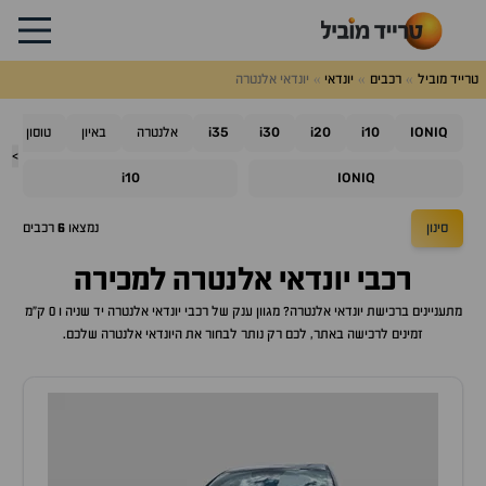
טרייד מוביל
רכבים
יונדאי
יונדאי אלנטרה
i35
i30
i20
i10
IONIQ
אלנטרה
באיון
טוסון
>
i10
IONIQ
סינון
נמצאו
6
רכבים
רכבי
יונדאי אלנטרה
למכירה
מתעניינים ברכישת
יונדאי אלנטרה
? מגוון ענק של רכבי
יונדאי אלנטרה
יד שניה ו 0 ק"מ
זמינים לרכישה באתר, לכם רק נותר לבחור את ה
יונדאי אלנטרה
שלכם.