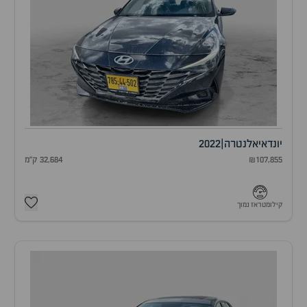
יונדאי
אלנטרה
|
2022
₪107,855
32,684 ק"מ
קילומטראז נמוך