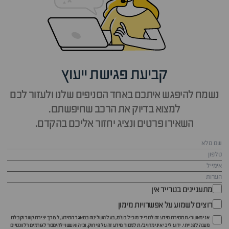
קביעת פגישת ייעוץ
נשמח להיפגש איתכם באחד הסניפים שלנו ולעזור לכם
למצוא בדיוק את הרכב שחיפשתם.
השאירו פרטים ונציג יחזור אליכם בהקדם.
מתעניינים בטרייד אין
רוצים לשמוע על אפשרויות מימון
אני מאשר/ת מסירת מידע זה לטרייד מוביל בע"מ, בעל השליטה במאגר המידע, לצורך יצירת קשר וקבלת
מענה לפנייתי. ידוע לי כי איני מחויב/ת למסור מידע זה על פי חוק, וכי הוא עשוי להימסר לגורמים רלוונטיים