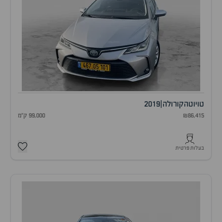
טויוטה
קורולה
|
2019
₪86,415
99,000 ק"מ
בעלות פרטית