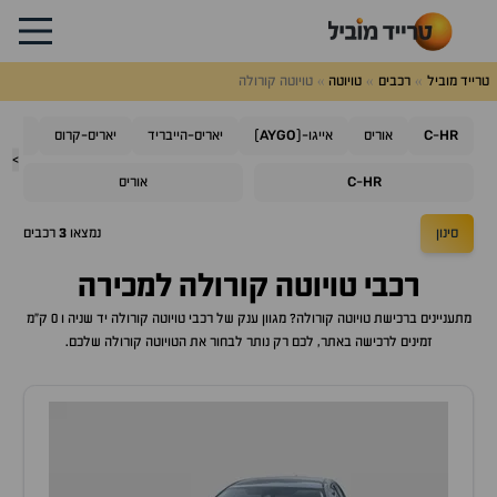
טרייד מוביל
רכבים
טויוטה
טויוטה קורולה
AYGO
C
HR
-
אוריס
אייגו-(
)
יאריס-הייבריד
יאריס-קרוס
קורו
>
C
HR
-
אוריס
סינון
נמצאו
3
רכבים
רכבי
טויוטה קורולה
למכירה
מתעניינים ברכישת
טויוטה קורולה
? מגוון ענק של רכבי
טויוטה קורולה
יד שניה ו 0 ק"מ
זמינים לרכישה באתר, לכם רק נותר לבחור את ה
טויוטה קורולה
שלכם.