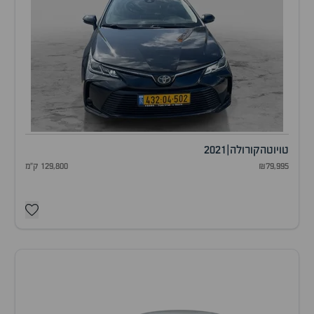
טויוטה
קורולה
|
2021
₪79,995
129,800 ק"מ