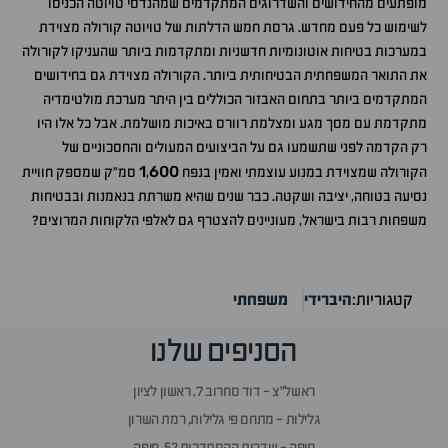
מופתעים מהחידושים והשדרוגים המתקדמים שמהנדסי טויוטה הכניסו
לשימוש כל פעם מחדש. גרסת חמש הדלתות של טויוטה קורולה מצוידת
במערכות בטיחות אוטונומיות חדשניות ומתקדמות ביותר שהעניקו לקורולה
את התואר המשפחתית הבטיחותית ביותר. הקורולה מצוידת גם בחידושים
המתקדמים ביותר בתחום האבזור הכוללים בין היתר מערכת מולטימדיה
מתקדמת עם מסך מגע ומצלמת רוורס באיכות מושלמת. אבל כל אלו היו
רק הקדמה לפני שתשמעו גם על הביצועים המעולים והחסכוניים של
1
600
הקורולה שמצוידת במנוע עוצמתי ואמין בנפח
,
סמ"ק שמספק חוויית
נסיעה בטוחה, יציבה ושקטה. כבר שנים שהיא משרתת בנאמנות ובבטיחות
משפחות רבות בישראל, מעוניינים להצטרף גם לאלפי הלקוחות המרוצים?
קטגוריות:
היברידי
משפחתי
הסניפים שלנו
ראשל״צ - דוד סחרוב 7, ראשון לציון
גלילות - מתחם פי גלילות, רמת השרון
חיפה - שדרות ההסתדרות 52, חיפה