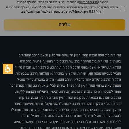
בהתאם ל
מדיניות הפרטיות
של החברה. ידוע לי כי אי מסירת המידע תמנע קבלת מענה.
אני מאשר/ת קבלת עדכונים, מבצעים וחומרים שיווקיים מטרייד מוביל בע"מ באמצעים אלקטרוניים לרבות
דוא״ל, SMS ו-WhatsApp. ידוע לי כי באפשרותי לבטל הסכמה זו בכל עת.
שליחה
טרייד מוביל הינה חברת הטרייד אין הרשמית של מגוון יבואני הרכב המובילים
בישראל. טרייד מוביל מתמחה ברכישת רכבים מיד ראשונה פרטית במסגרת
עסקאות טרייד אין אצל יבואני הרכב מלקוחות הרוכשים רכב חדש. חברת טרייד
מוביל מעניקה מענה הוגן, שירותי ומקצועי במכירה או החלפת הרכב שבבעלות
הלקוח לרכב מתקדם יותר מהמלאי הרחב והמגוון הקיים בחברה. טרייד מוביל
מספקת את שרותי הטרייד אין (החלפה) ישירות אצל יבואני הרכב תוך הקפדה רבה
מאוד למוניטין המוכר בזכות האמינות, השירות, הניסיון, היעילות והנוחות ללקוח.
הרכבים שנרכשו במסגרת עסקאות הטרייד אין עוברים תהליך הכנה ובדיקות
קפדניות כדי שלקוחותינו ייהנו מרכב איכותי, "ראש שקט", שירות ואמינות. לאחר
תהליך ההכנה, הרכבים מוצבים בסניפי טרייד מוביל ברחבי הארץ, על מנת שתוכלו
להגיע, להתרשם, לחוות ולהתחדש ברכב הבא שלכם. טרייד מוביל מציעה
ללקוחותיה מגוון רחב של רכבים פרטיים, רכבי יוקרה ורכבי שטח, ממגוון דגמים,
ממגוון המותגים, עם אפשרויות מימון מגוונות ונוחות, פתרונות ביטוח וחבילות