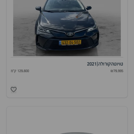
טויוטה
קורולה
|
2021
₪79,995
129,800 ק"מ