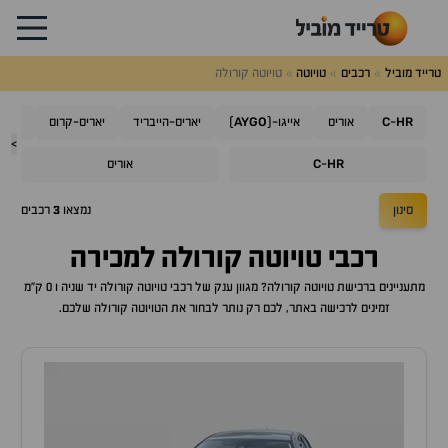
טרייד מוביל
רכבים
טויוטה
טויוטה קורולה
AYGO
C
HR
-
אוריס
אייגו-(
)
יאריס-הייבריד
יאריס-קרוס
קורו
>
C
HR
-
אוריס
סינון
נמצאו
3
רכבים
רכבי
טויוטה קורולה
למכירה
מתעניינים ברכישת
טויוטה קורולה
? מגוון ענק של רכבי
טויוטה קורולה
יד שניה ו 0 ק"מ
זמינים לרכישה באתר, לכם רק נותר לבחור את ה
טויוטה קורולה
שלכם.