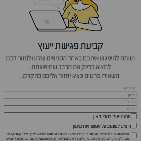
קביעת פגישת ייעוץ
נשמח להיפגש איתכם באחד הסניפים שלנו ולעזור לכם
למצוא בדיוק את הרכב שחיפשתם.
השאירו פרטים ונציג יחזור אליכם בהקדם.
מתעניינים בטרייד אין
רוצים לשמוע על אפשרויות מימון
אני מאשר/ת מסירת מידע זה לטרייד מוביל בע"מ, בעל השליטה במאגר המידע, לצורך יצירת קשר וקבלת
מענה לפנייתי. ידוע לי כי איני מחויב/ת למסור מידע זה על פי חוק, וכי הוא עשוי להימסר לגורמים רלוונטיים