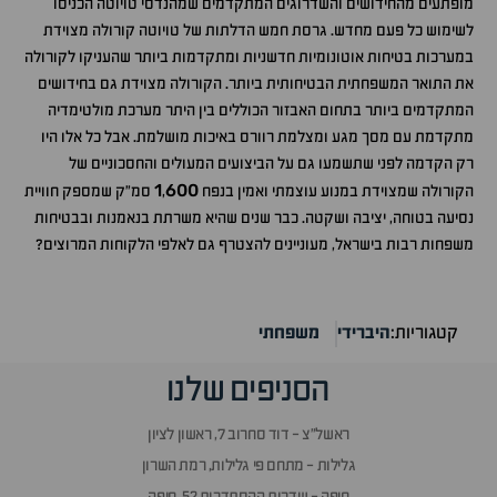
מופתעים מהחידושים והשדרוגים המתקדמים שמהנדסי טויוטה הכניסו
לשימוש כל פעם מחדש. גרסת חמש הדלתות של טויוטה קורולה מצוידת
במערכות בטיחות אוטונומיות חדשניות ומתקדמות ביותר שהעניקו לקורולה
את התואר המשפחתית הבטיחותית ביותר. הקורולה מצוידת גם בחידושים
המתקדמים ביותר בתחום האבזור הכוללים בין היתר מערכת מולטימדיה
מתקדמת עם מסך מגע ומצלמת רוורס באיכות מושלמת. אבל כל אלו היו
רק הקדמה לפני שתשמעו גם על הביצועים המעולים והחסכוניים של
1
600
הקורולה שמצוידת במנוע עוצמתי ואמין בנפח
,
סמ"ק שמספק חוויית
נסיעה בטוחה, יציבה ושקטה. כבר שנים שהיא משרתת בנאמנות ובבטיחות
משפחות רבות בישראל, מעוניינים להצטרף גם לאלפי הלקוחות המרוצים?
קטגוריות:
היברידי
משפחתי
הסניפים שלנו
ראשל״צ - דוד סחרוב 7, ראשון לציון
גלילות - מתחם פי גלילות, רמת השרון
חיפה - שדרות ההסתדרות 52, חיפה