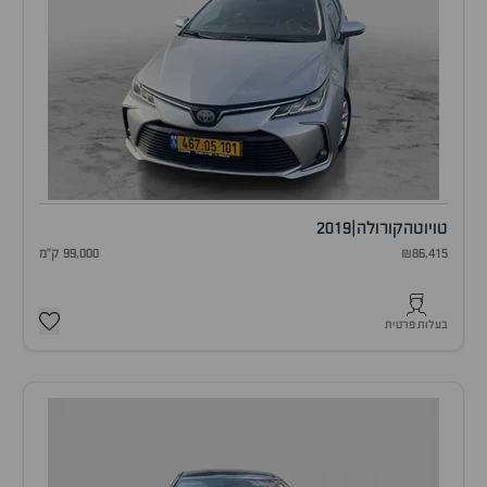
טויוטה
קורולה
|
2019
₪86,415
99,000 ק"מ
בעלות פרטית