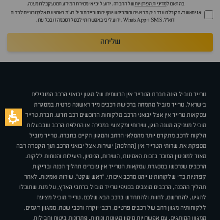
בהתאם ל
מדיניות הפרטיות
של החברה. ידוע לי כי אי מסירת המידע תמנע קבלת מענה.
אני מאשר/ת קבלת עדכונים, מבצעים וחומרים שיווקיים מטרייד מוביל בע"מ באמצעים אלקטרוניים לרבות
דוא״ל, SMS ו-WhatsApp. ידוע לי כי באפשרותי לבטל הסכמה זו בכל עת.
שליחה
טרייד מוביל הינה חברת הטרייד אין הרשמית של מגוון יבואני הרכב המובילים
בישראל. טרייד מוביל מתמחה ברכישת רכבים מיד ראשונה פרטית במסגרת
עסקאות טרייד אין אצל יבואני הרכב מלקוחות הרוכשים רכב חדש. חברת טרייד
מוביל מעניקה מענה הוגן, שירותי ומקצועי במכירה או החלפת הרכב שבבעלות
הלקוח לרכב מתקדם יותר מהמלאי הרחב והמגוון הקיים בחברה. טרייד מוביל
מספקת את שרותי הטרייד אין (החלפה) ישירות אצל יבואני הרכב תוך הקפדה רבה
מאוד למוניטין המוכר בזכות האמינות, השירות, הניסיון, היעילות והנוחות ללקוח.
הרכבים שנרכשו במסגרת עסקאות הטרייד אין עוברים תהליך הכנה ובדיקות
קפדניות כדי שלקוחותינו ייהנו מרכב איכותי, "ראש שקט", שירות ואמינות. לאחר
תהליך ההכנה, הרכבים מוצבים בסניפי טרייד מוביל ברחבי הארץ, על מנת שתוכלו
להגיע, להתרשם, לחוות ולהתחדש ברכב הבא שלכם. טרייד מוביל מציעה
ללקוחותיה מגוון רחב של רכבים פרטיים, רכבי יוקרה ורכבי שטח, ממגוון דגמים,
ממגוון המותגים, עם אפשרויות מימון מגוונות ונוחות, פתרונות ביטוח וחבילות