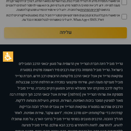
אני מאשר/ת מסירת מידע זה לטרייד מוביל בע"מ, בעל השליטה במאגר המידע, לצורך יצירת קשר וקבלת
מענה לפנייתי. ידוע לי כי איני מחויב/ת למסור מידע זה על פי חוק, וכי הוא עשוי להימסר לגורמים רלוונטיים
בהתאם ל
מדיניות הפרטיות
של החברה. ידוע לי כי אי מסירת המידע תמנע קבלת מענה.
אני מאשר/ת קבלת עדכונים, מבצעים וחומרים שיווקיים מטרייד מוביל בע"מ באמצעים אלקטרוניים לרבות
דוא״ל, SMS ו-WhatsApp. ידוע לי כי באפשרותי לבטל הסכמה זו בכל עת.
שליחה
טרייד מוביל הינה חברת הטרייד אין הרשמית של מגוון יבואני הרכב המובילים
בישראל. טרייד מוביל מתמחה ברכישת רכבים מיד ראשונה פרטית במסגרת
עסקאות טרייד אין אצל יבואני הרכב מלקוחות הרוכשים רכב חדש. חברת טרייד
מוביל מעניקה מענה הוגן, שירותי ומקצועי במכירה או החלפת הרכב שבבעלות
הלקוח לרכב מתקדם יותר מהמלאי הרחב והמגוון הקיים בחברה. טרייד מוביל
מספקת את שרותי הטרייד אין (החלפה) ישירות אצל יבואני הרכב תוך הקפדה רבה
מאוד למוניטין המוכר בזכות האמינות, השירות, הניסיון, היעילות והנוחות ללקוח.
הרכבים שנרכשו במסגרת עסקאות הטרייד אין עוברים תהליך הכנה ובדיקות
קפדניות כדי שלקוחותינו ייהנו מרכב איכותי, "ראש שקט", שירות ואמינות. לאחר
תהליך ההכנה, הרכבים מוצבים בסניפי טרייד מוביל ברחבי הארץ, על מנת שתוכלו
להגיע, להתרשם, לחוות ולהתחדש ברכב הבא שלכם. טרייד מוביל מציעה