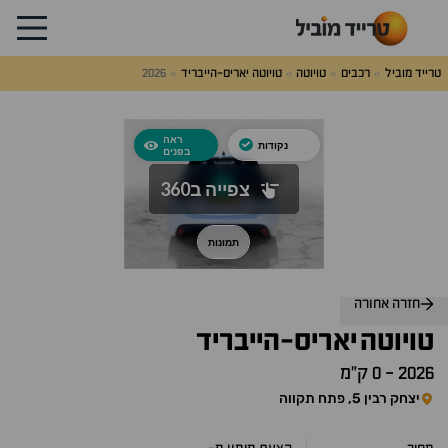
טרייד מוביל
רכבים
טויוטה
טויוטה יאריס-הייבריד
2026
לג
על
אלות
תשובות
חזרה אחורה
טויוטה
יאריס-הייבריד
2026
-
0 ק״מ
יצחק רבין 5, פתח תקווה