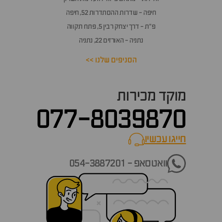
חיפה - שדרות ההסתדרות 52, חיפה
פ״ת - דרך יצחק רבין 5, פתח תקווה
נתניה - האורזים 22, נתניה
הסניפים שלנו >>
מוקד מכירות
077-8039870
חייגו עכשיו
call now
וואטסאפ - 054-3887201