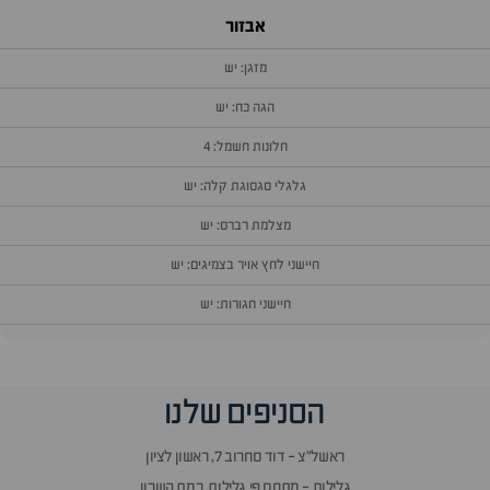
אבזור
מזגן: יש
הגה כח: יש
חלונות חשמל: 4
גלגלי סגסוגת קלה: יש
מצלמת רברס: יש
חיישני לחץ אויר בצמיגים: יש
חיישני חגורות: יש
וף
הסניפים שלנו
זור
אלות
ראשל״צ - דוד סחרוב 7, ראשון לציון
תשובות
גלילות - מתחם פי גלילות, רמת השרון