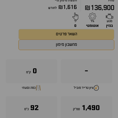
מחיר
הצעת מימון מ-
₪1,616
₪136,900
לחודש
מנוע
גיר
יד
בנזין
אוטומטי
0
השאר פרטים
מחשבון מימון
0
-
ק״מ
ציון טרייד מוביל
כמה נסעתי
92
1,490
סמ״ק
כ״ס