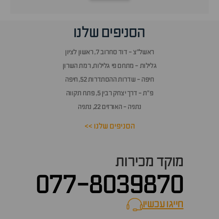
הסניפים שלנו
ראשל״צ - דוד סחרוב 7, ראשון לציון
גלילות - מתחם פי גלילות, רמת השרון
חיפה - שדרות ההסתדרות 52, חיפה
פ״ת - דרך יצחק רבין 5, פתח תקווה
נתניה - האורזים 22, נתניה
הסניפים שלנו >>
מוקד מכירות
077-8039870
חייגו עכשיו
call now