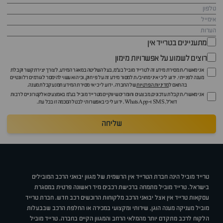
מתעניינים בטרייד אין
רוצים לשמוע על אפשרויות מימון
אני מאשר/ת מסירת מידע זה לטרייד מוביל בע"מ, בעל השליטה במאגר המידע, לצורך יצירת קשר וקבלת
מענה לפנייתי. ידוע לי כי איני מחויב/ת למסור מידע זה על פי חוק, וכי הוא עשוי להימסר לגורמים רלוונטיים
בהתאם ל
מדיניות הפרטיות
של החברה. ידוע לי כי אי מסירת המידע תמנע קבלת מענה.
אני מאשר/ת קבלת עדכונים, מבצעים וחומרים שיווקיים מטרייד מוביל בע"מ באמצעים אלקטרוניים לרבות
דוא״ל, SMS ו-WhatsApp. ידוע לי כי באפשרותי לבטל הסכמה זו בכל עת.
שליחה
טרייד מוביל הינה חברת הטרייד אין הרשמית של מגוון יבואני הרכב המובילים
בישראל. טרייד מוביל מתמחה ברכישת רכבים מיד ראשונה פרטית במסגרת
עסקאות טרייד אין אצל יבואני הרכב מלקוחות הרוכשים רכב חדש. חברת טרייד
מוביל מעניקה מענה הוגן, שירותי ומקצועי במכירה או החלפת הרכב שבבעלות
הלקוח לרכב מתקדם יותר מהמלאי הרחב והמגוון הקיים בחברה. טרייד מוביל