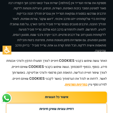
מספקת את שרותי הטרייד אין (החלפה) ישירות אצל יבואני הרכב תוך הקפדה רבה
מאוד למוניטין המוכר בזכות האמינות, השירות, הניסיון, היעילות והנוחות ללקוח.
הרכבים שנרכשו במסגרת עסקאות הטרייד אין עוברים תהליך הכנה ובדיקות
קפדניות כדי שלקוחותינו ייהנו מרכב איכותי, "ראש שקט", שירות ואמינות. לאחר
תהליך ההכנה, הרכבים מוצבים בסניפי טרייד מוביל ברחבי הארץ, על מנת שתוכלו
להגיע, להתרשם, לחוות ולהתחדש ברכב הבא שלכם. טרייד מוביל מציעה
ללקוחותיה מגוון רחב של רכבים פרטיים, רכבי יוקרה ורכבי שטח, ממגוון דגמים,
ממגוון המותגים, עם אפשרויות מימון מגוונות ונוחות, פתרונות ביטוח וחבילות
מותאמות אישית ללקוח, הכל תחת קורת גג אחת. טרייד מוביל – בדיוק הרכב
שחיפשת.
אודות
סניפים
טרייד מוביל בעיתונות
תנאי שימוש
מדיניות פרטיות
COOKIES
האתר עושה שימוש בקבצי
חיוניים לצורך תפעולו התקין ולצרכי אבטחת
BUY BACK
תקנון
מבצעים
מגזין טרייד מוביל
איך זה עובד?
דרושים
COOKIES
ניהול העדפות עוגיות
מידע. בנוסף, בכפוף להסכמתך, נעשה שימוש בקבצי
שאינם חיוניים,
לצורך שיפור חוויית הגלישה, התאמת תוכן פרסומי ולצרכי אנליטיקה. באפשרותך
COOKIES
לאשר, לדחות או לנהל את העדפותיך באשר לקבצי
שאינם חיוניים.
קיה
סיטרואן
אופל
פיג'ו
MG
Geely
מזדה
בי ווי די
צ'רי
טסלה
ניסאן
טויוטה
דאצ'יה
פולקסווגן
טסלה
ג'יפ
ב מ וו
לקסוס
אאודי
סקודה
יונדאי
רנו
שברולט
סיאט
מיצובישי
סוזוקי
הונדה
סובארו
סרס
אקספנג
למידע נוסף עיין
במדיניות הפרטיות
.
אישור כל העוגיות
TradeMobile instagram
TradeMobile facebook
TradeMobile youtube
Developed by Media Maven
דחיית עוגיות שאינן חיוניות
©
כל הזכויות שמורות טרייד מוביל
2026