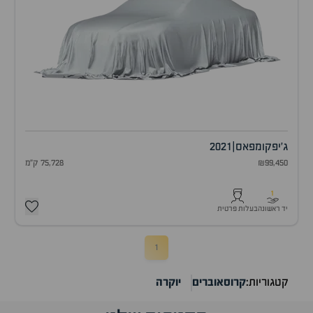
ג'יפ
קומפאס
|
2021
₪99,450
75,728 ק"מ
1
יד ראשונה
בעלות פרטית
1
קטגוריות:
קרוסאוברים
יוקרה