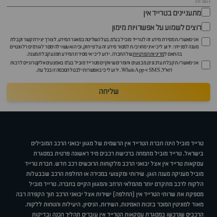
מתעניינים בטרייד אין
רוצים לשמוע על אפשרויות מימון
אני מאשר/ת מסירת מידע זה לטרייד מוביל בע"מ, בעל השליטה במאגר המידע, לצורך יצירת קשר וקבלת
מענה לפנייתי. ידוע לי כי איני מחויב/ת למסור מידע זה על פי חוק, וכי הוא עשוי להימסר לגורמים רלוונטיים
בהתאם ל
מדיניות הפרטיות
של החברה. ידוע לי כי אי מסירת המידע תמנע קבלת מענה.
אני מאשר/ת קבלת עדכונים, מבצעים וחומרים שיווקיים מטרייד מוביל בע"מ באמצעים אלקטרוניים לרבות
דוא״ל, SMS ו-WhatsApp. ידוע לי כי באפשרותי לבטל הסכמה זו בכל עת.
שליחה
טרייד מוביל הינה חברת הטרייד אין הרשמית של מגוון יבואני הרכב המובילים
בישראל. טרייד מוביל מתמחה ברכישת רכבים מיד ראשונה פרטית במסגרת
עסקאות טרייד אין אצל יבואני הרכב מלקוחות הרוכשים רכב חדש. חברת טרייד
מוביל מעניקה מענה הוגן, שירותי ומקצועי במכירה או החלפת הרכב שבבעלות
הלקוח לרכב מתקדם יותר מהמלאי הרחב והמגוון הקיים בחברה. טרייד מוביל
מספקת את שרותי הטרייד אין (החלפה) ישירות אצל יבואני הרכב תוך הקפדה רבה
מאוד למוניטין המוכר בזכות האמינות, השירות, הניסיון, היעילות והנוחות ללקוח.
הרכבים שנרכשו במסגרת עסקאות הטרייד אין עוברים תהליך הכנה ובדיקות