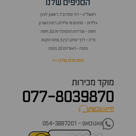
הסניפים שלנו
ראשל״צ - דוד סחרוב 7, ראשון לציון
גלילות - מתחם פי גלילות, רמת השרון
חיפה - שדרות ההסתדרות 52, חיפה
פ״ת - דרך יצחק רבין 5, פתח תקווה
נתניה - האורזים 22, נתניה
הסניפים שלנו >>
מוקד מכירות
077-8039870
חייגו עכשיו
call now
וואטסאפ - 054-3887201