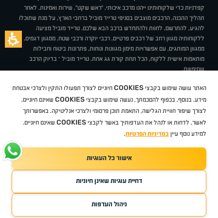
קפדניות כדי שלקוחותינו ייהנו מרכב איכותי, "ראש שקט", שירות ואמינות. לאחר
תהליך ההכנה, הרכבים מוצבים בסניפי טרייד מוביל ברחבי הארץ, על מנת שתוכלו
להגיע, להתרשם, לחוות ולהתחדש ברכב הבא שלכם. טרייד מוביל מציעה
ללקוחותיה מגוון רחב של רכבים פרטיים, רכבי יוקרה ורכבי שטח, ממגוון דגמים,
ממגוון המותגים, עם אפשרויות מימון מגוונות ונוחות, פתרונות ביטוח וחבילות
מותאמות אישית ללקוח, הכל תחת קורת גג אחת. טרייד מוביל – בדיוק הרכב
שחיפשת.
אודות
סניפים
טרייד מוביל בעיתונות
תנאי שימוש
מדיניות פרטיות
COOKIES
האתר עושה שימוש בקבצי
חיוניים לצורך תפעולו התקין ולצרכי אבטחת
BUY BACK
תקנון
מבצעים
מגזין טרייד מוביל
איך זה עובד?
דרושים
COOKIES
ניהול העדפות עוגיות
מידע. בנוסף, בכפוף להסכמתך, נעשה שימוש בקבצי
שאינם חיוניים,
לצורך שיפור חוויית הגלישה, התאמת תוכן פרסומי ולצרכי אנליטיקה. באפשרותך
COOKIES
לאשר, לדחות או לנהל את העדפותיך באשר לקבצי
שאינם חיוניים.
קיה
סיטרואן
אופל
פיג'ו
MG
Geely
מזדה
בי ווי די
צ'רי
טסלה
ניסאן
טויוטה
דאצ'יה
פולקסווגן
טסלה
ג'יפ
ב מ וו
לקסוס
אאודי
סקודה
יונדאי
רנו
שברולט
סיאט
מיצובישי
סוזוקי
הונדה
סובארו
סרס
אקספנג
למידע נוסף עיין
במדיניות הפרטיות
.
אישור כל העוגיות
TradeMobile instagram
TradeMobile facebook
TradeMobile youtube
Developed by Media Maven
דחיית עוגיות שאינן חיוניות
©
כל הזכויות שמורות טרייד מוביל
2026
ריגו מרקטינג - קידום אתרים
ניהול העדפות
חפשו עבורי
קנו ממני