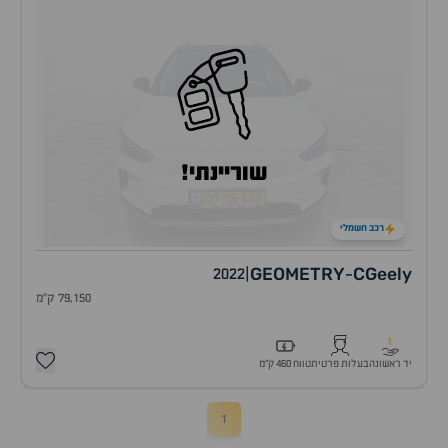
שוריינתי!
רכב חשמלי
GEOMETRY
C
Geely
2022
|
-
79,150 ק"מ
1
יד ראשונה
בעלות פרטית
טווח 460 ק״מ
1