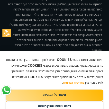
מספקת את שרותי הטרייד אין (החלפה) ישירות אצל יבואני הרכב תוך הקפדה רבה
מאוד למוניטין המוכר בזכות האמינות, השירות, הניסיון, היעילות והנוחות ללקוח.
הרכבים שנרכשו במסגרת עסקאות הטרייד אין עוברים תהליך הכנה ובדיקות
קפדניות כדי שלקוחותינו ייהנו מרכב איכותי, "ראש שקט", שירות ואמינות. לאחר
תהליך ההכנה, הרכבים מוצבים בסניפי טרייד מוביל ברחבי הארץ, על מנת שתוכלו
להגיע, להתרשם, לחוות ולהתחדש ברכב הבא שלכם. טרייד מוביל מציעה
ללקוחותיה מגוון רחב של רכבים פרטיים, רכבי יוקרה ורכבי שטח, ממגוון דגמים,
ממגוון המותגים, עם אפשרויות מימון מגוונות ונוחות, פתרונות ביטוח וחבילות
מותאמות אישית ללקוח, הכל תחת קורת גג אחת. טרייד מוביל – בדיוק הרכב
שחיפשת.
אודות
סניפים
טרייד מוביל בעיתונות
תנאי שימוש
מדיניות פרטיות
COOKIES
האתר עושה שימוש בקבצי
חיוניים לצורך תפעולו התקין ולצרכי אבטחת
BUY BACK
תקנון
מבצעים
מגזין טרייד מוביל
איך זה עובד?
דרושים
COOKIES
ניהול העדפות עוגיות
מידע. בנוסף, בכפוף להסכמתך, נעשה שימוש בקבצי
שאינם חיוניים,
לצורך שיפור חוויית הגלישה, התאמת תוכן פרסומי ולצרכי אנליטיקה. באפשרותך
COOKIES
לאשר, לדחות או לנהל את העדפותיך באשר לקבצי
שאינם חיוניים.
קיה
סיטרואן
אופל
פיג'ו
MG
Geely
מזדה
בי ווי די
צ'רי
טסלה
ניסאן
טויוטה
דאצ'יה
פולקסווגן
טסלה
ג'יפ
ב מ וו
לקסוס
אאודי
סקודה
יונדאי
רנו
שברולט
סיאט
מיצובישי
סוזוקי
הונדה
סובארו
סרס
אקספנג
למידע נוסף עיין
במדיניות הפרטיות
.
אישור כל העוגיות
TradeMobile instagram
TradeMobile facebook
TradeMobile youtube
Developed by Media Maven
דחיית עוגיות שאינן חיוניות
©
כל הזכויות שמורות טרייד מוביל
2026