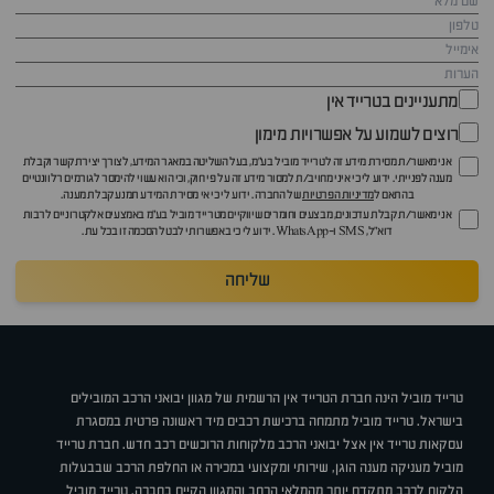
מתעניינים בטרייד אין
רוצים לשמוע על אפשרויות מימון
אני מאשר/ת מסירת מידע זה לטרייד מוביל בע"מ, בעל השליטה במאגר המידע, לצורך יצירת קשר וקבלת
מענה לפנייתי. ידוע לי כי איני מחויב/ת למסור מידע זה על פי חוק, וכי הוא עשוי להימסר לגורמים רלוונטיים
בהתאם ל
מדיניות הפרטיות
של החברה. ידוע לי כי אי מסירת המידע תמנע קבלת מענה.
אני מאשר/ת קבלת עדכונים, מבצעים וחומרים שיווקיים מטרייד מוביל בע"מ באמצעים אלקטרוניים לרבות
דוא״ל, SMS ו-WhatsApp. ידוע לי כי באפשרותי לבטל הסכמה זו בכל עת.
שליחה
טרייד מוביל הינה חברת הטרייד אין הרשמית של מגוון יבואני הרכב המובילים
בישראל. טרייד מוביל מתמחה ברכישת רכבים מיד ראשונה פרטית במסגרת
עסקאות טרייד אין אצל יבואני הרכב מלקוחות הרוכשים רכב חדש. חברת טרייד
מוביל מעניקה מענה הוגן, שירותי ומקצועי במכירה או החלפת הרכב שבבעלות
הלקוח לרכב מתקדם יותר מהמלאי הרחב והמגוון הקיים בחברה. טרייד מוביל