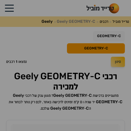
Geely
Geely
GEOMETRY
C
טרייד מוביל
רכבים
-
GEOMETRY
C
-
GEOMETRY
C
-
סינון
נמצאו
1
רכבים
Geely
GEOMETRY
C
רכבי
-
למכירה
Geely
Geely
GEOMETRY
C
מתעניינים ברכישת
-
? מגוון ענק של רכבי
GEOMETRY
C
-
יד שניה ו 0 ק"מ זמינים לרכישה באתר, לכם רק נותר לבחור את
Geely
GEOMETRY
C
ה
-
שלכם.