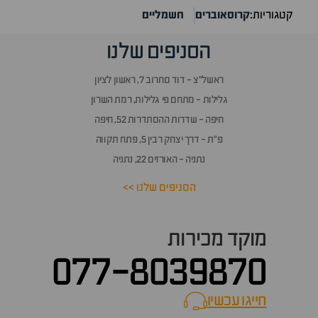
קטגוריות:
קרוסאוברים
חשמליים
הסניפים שלנו
ראשל״צ - דוד סחרוב 7, ראשון לציון
גלילות - מתחם פי גלילות, רמת השרון
חיפה - שדרות ההסתדרות 52, חיפה
פ״ת - דרך יצחק רבין 5, פתח תקווה
נתניה - האורזים 22, נתניה
הסניפים שלנו >>
מוקד מכירות
077-8039870
חייגו עכשיו
call now