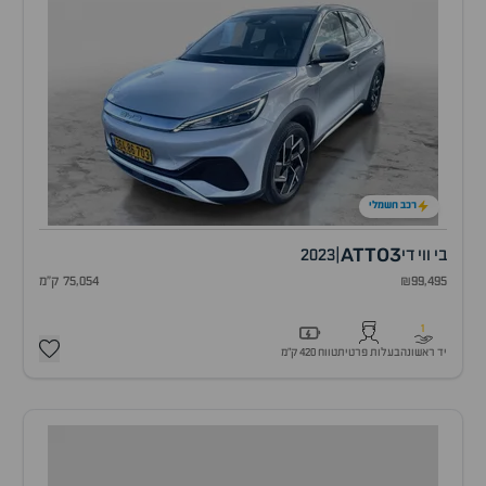
רכב חשמלי
ATTO3
בי ווי די
|
2023
₪99,495
75,054 ק"מ
1
יד ראשונה
בעלות פרטית
טווח 420 ק״מ