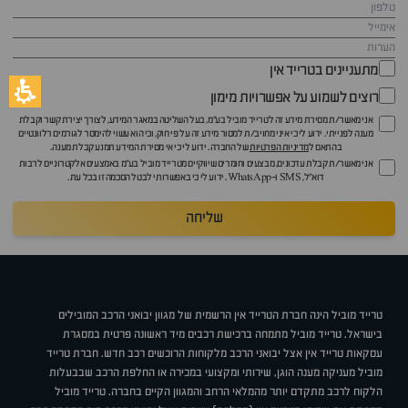
מתעניינים בטרייד אין
רוצים לשמוע על אפשרויות מימון
אני מאשר/ת מסירת מידע זה לטרייד מוביל בע"מ, בעל השליטה במאגר המידע, לצורך יצירת קשר וקבלת
מענה לפנייתי. ידוע לי כי איני מחויב/ת למסור מידע זה על פי חוק, וכי הוא עשוי להימסר לגורמים רלוונטיים
בהתאם ל
מדיניות הפרטיות
של החברה. ידוע לי כי אי מסירת המידע תמנע קבלת מענה.
אני מאשר/ת קבלת עדכונים, מבצעים וחומרים שיווקיים מטרייד מוביל בע"מ באמצעים אלקטרוניים לרבות
דוא״ל, SMS ו-WhatsApp. ידוע לי כי באפשרותי לבטל הסכמה זו בכל עת.
שליחה
טרייד מוביל הינה חברת הטרייד אין הרשמית של מגוון יבואני הרכב המובילים
בישראל. טרייד מוביל מתמחה ברכישת רכבים מיד ראשונה פרטית במסגרת
עסקאות טרייד אין אצל יבואני הרכב מלקוחות הרוכשים רכב חדש. חברת טרייד
מוביל מעניקה מענה הוגן, שירותי ומקצועי במכירה או החלפת הרכב שבבעלות
הלקוח לרכב מתקדם יותר מהמלאי הרחב והמגוון הקיים בחברה. טרייד מוביל