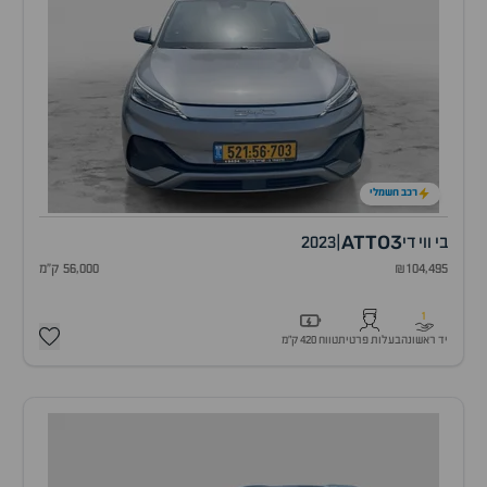
רכב חשמלי
ATTO3
בי ווי די
|
2023
₪104,495
56,000 ק"מ
1
יד ראשונה
בעלות פרטית
טווח 420 ק״מ