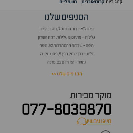
קטגוריות:
קרוסאוברים
חשמליים
הסניפים שלנו
ראשל״צ - דוד סחרוב 7, ראשון לציון
גלילות - מתחם פי גלילות, רמת השרון
חיפה - שדרות ההסתדרות 52, חיפה
פ״ת - דרך יצחק רבין 5, פתח תקווה
נתניה - האורזים 22, נתניה
הסניפים שלנו >>
מוקד מכירות
077-8039870
חייגו עכשיו
call now