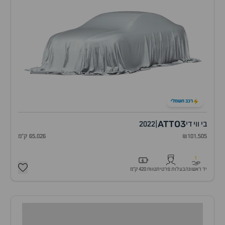
רכב חשמלי
ATTO3
בי ווי די
|
2022
₪101,505
65,026 ק"מ
1
יד ראשונה
בעלות פרטית
טווח 420 ק״מ