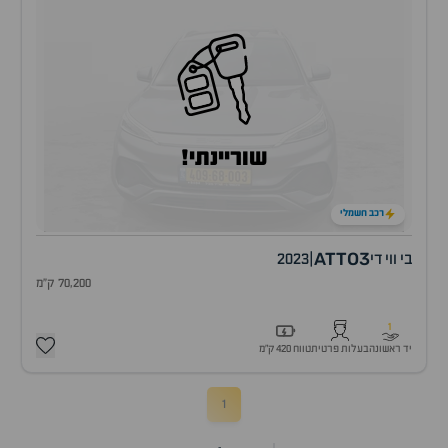
שוריינתי!
רכב חשמלי
ATTO3
בי ווי די
|
2023
70,200 ק"מ
1
יד ראשונה
בעלות פרטית
טווח 420 ק״מ
1