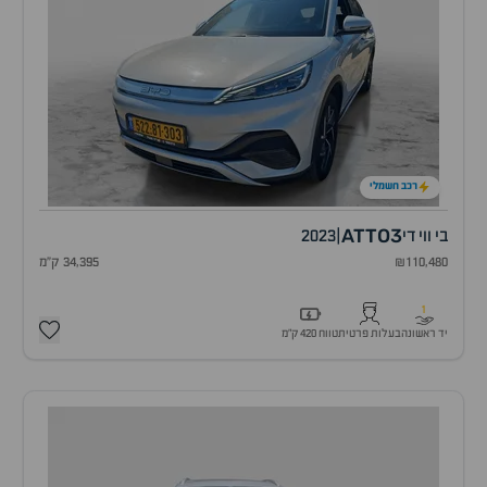
רכב חשמלי
ATTO3
בי ווי די
|
2023
₪110,480
34,395 ק"מ
1
יד ראשונה
בעלות פרטית
טווח 420 ק״מ