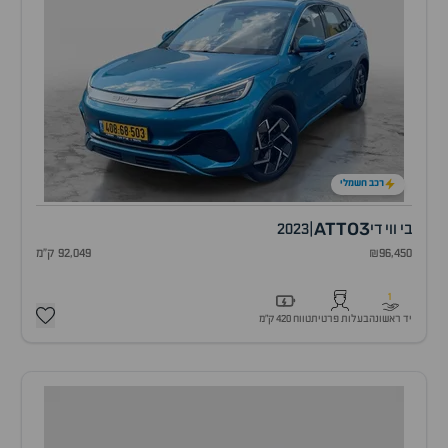
רכב חשמלי
ATTO3
בי ווי די
|
2023
₪96,450
92,049 ק"מ
1
יד ראשונה
בעלות פרטית
טווח 420 ק״מ