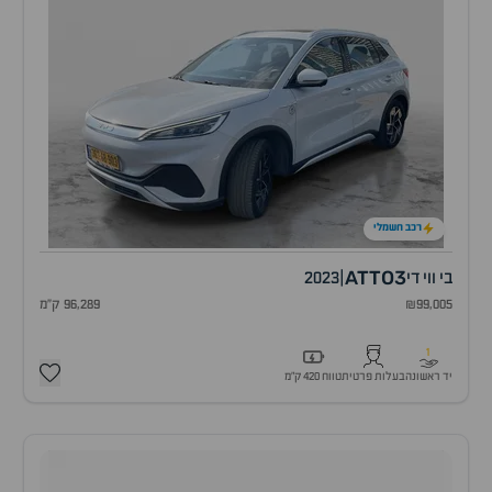
רכב חשמלי
ATTO3
בי ווי די
|
2023
₪99,005
96,289 ק"מ
1
יד ראשונה
בעלות פרטית
טווח 420 ק״מ