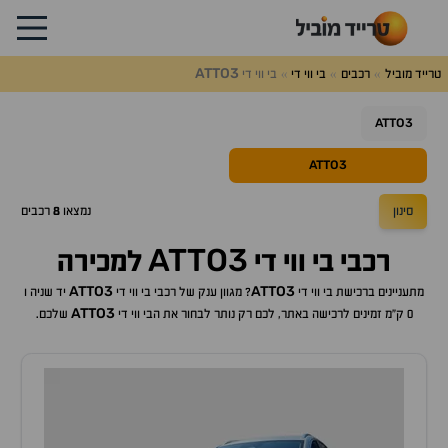
ATTO3
טרייד מוביל
רכבים
בי ווי די
בי ווי די
ATTO3
ATTO3
סינון
נמצאו
8
רכבים
ATTO3
רכבי
בי ווי די
למכירה
ATTO3
ATTO3
מתעניינים ברכישת
בי ווי די
? מגוון ענק של רכבי
בי ווי די
יד שניה ו
ATTO3
0 ק"מ זמינים לרכישה באתר, לכם רק נותר לבחור את ה
בי ווי די
שלכם.