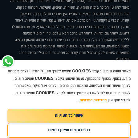
מספקת את שרותי הטרייד אין (החלפה) ישירות אצל יבואני הרכב תוך הקפדה רבה
מאוד למוניטין המוכר בזכות האמינות, השירות, הניסיון, היעילות והנוחות ללקוח.
הרכבים שנרכשו במסגרת עסקאות הטרייד אין עוברים תהליך הכנה ובדיקות
קפדניות כדי שלקוחותינו ייהנו מרכב איכותי, "ראש שקט", שירות ואמינות. לאחר
תהליך ההכנה, הרכבים מוצבים בסניפי טרייד מוביל ברחבי הארץ, על מנת שתוכלו
להגיע, להתרשם, לחוות ולהתחדש ברכב הבא שלכם. טרייד מוביל מציעה
ללקוחותיה מגוון רחב של רכבים פרטיים, רכבי יוקרה ורכבי שטח, ממגוון דגמים,
ממגוון המותגים, עם אפשרויות מימון מגוונות ונוחות, פתרונות ביטוח וחבילות
מותאמות אישית ללקוח, הכל תחת קורת גג אחת. טרייד מוביל – בדיוק הרכב
שחיפשת.
אודות
סניפים
טרייד מוביל בעיתונות
תנאי שימוש
מדיניות פרטיות
COOKIES
האתר עושה שימוש בקבצי
חיוניים לצורך תפעולו התקין ולצרכי אבטחת
BUY BACK
תקנון
מבצעים
מגזין טרייד מוביל
איך זה עובד?
דרושים
COOKIES
ניהול העדפות עוגיות
מידע. בנוסף, בכפוף להסכמתך, נעשה שימוש בקבצי
שאינם חיוניים,
לצורך שיפור חוויית הגלישה, התאמת תוכן פרסומי ולצרכי אנליטיקה. באפשרותך
COOKIES
לאשר, לדחות או לנהל את העדפותיך באשר לקבצי
שאינם חיוניים.
קיה
סיטרואן
אופל
פיג'ו
MG
מזדה
בי ווי די
צ'רי
טסלה
ניסאן
טויוטה
דאצ'יה
פולקסווגן
טסלה
ג'יפ
ב מ וו
לקסוס
אאודי
סקודה
יונדאי
רנו
שברולט
סיאט
מיצובישי
סוזוקי
הונדה
סובארו
סרס
אקספנג
למידע נוסף עיין
במדיניות הפרטיות
.
אישור כל העוגיות
TradeMobile instagram
TradeMobile facebook
TradeMobile youtube
Developed by Media Maven
דחיית עוגיות שאינן חיוניות
©
כל הזכויות שמורות טרייד מוביל
2026