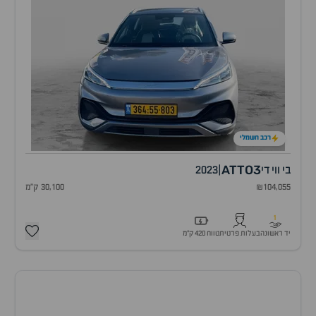
רכב חשמלי
ATTO3
בי ווי די
|
2023
₪104,055
30,100 ק"מ
1
יד ראשונה
בעלות פרטית
טווח 420 ק״מ