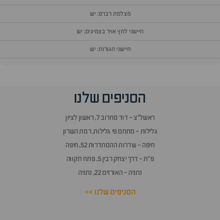
מצלמת רברס: יש
חיישני לחץ אויר בצמיגים: יש
חיישני חגורות: יש
וף
הסניפים שלנו
זור
אלות
ראשל״צ - דוד סחרוב 7, ראשון לציון
תשובות
גלילות - מתחם פי גלילות, רמת השרון
חיפה - שדרות ההסתדרות 52, חיפה
פ״ת - דרך יצחק רבין 5, פתח תקווה
נתניה - האורזים 22, נתניה
הסניפים שלנו >>