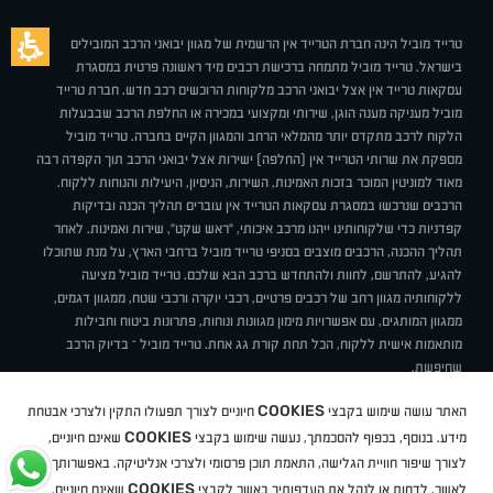
טרייד מוביל הינה חברת הטרייד אין הרשמית של מגוון יבואני הרכב המובילים
בישראל. טרייד מוביל מתמחה ברכישת רכבים מיד ראשונה פרטית במסגרת
עסקאות טרייד אין אצל יבואני הרכב מלקוחות הרוכשים רכב חדש. חברת טרייד
מוביל מעניקה מענה הוגן, שירותי ומקצועי במכירה או החלפת הרכב שבבעלות
הלקוח לרכב מתקדם יותר מהמלאי הרחב והמגוון הקיים בחברה. טרייד מוביל
מספקת את שרותי הטרייד אין (החלפה) ישירות אצל יבואני הרכב תוך הקפדה רבה
מאוד למוניטין המוכר בזכות האמינות, השירות, הניסיון, היעילות והנוחות ללקוח.
הרכבים שנרכשו במסגרת עסקאות הטרייד אין עוברים תהליך הכנה ובדיקות
קפדניות כדי שלקוחותינו ייהנו מרכב איכותי, "ראש שקט", שירות ואמינות. לאחר
תהליך ההכנה, הרכבים מוצבים בסניפי טרייד מוביל ברחבי הארץ, על מנת שתוכלו
להגיע, להתרשם, לחוות ולהתחדש ברכב הבא שלכם. טרייד מוביל מציעה
ללקוחותיה מגוון רחב של רכבים פרטיים, רכבי יוקרה ורכבי שטח, ממגוון דגמים,
ממגוון המותגים, עם אפשרויות מימון מגוונות ונוחות, פתרונות ביטוח וחבילות
מותאמות אישית ללקוח, הכל תחת קורת גג אחת. טרייד מוביל – בדיוק הרכב
שחיפשת.
אודות
סניפים
טרייד מוביל בעיתונות
תנאי שימוש
מדיניות פרטיות
COOKIES
האתר עושה שימוש בקבצי
חיוניים לצורך תפעולו התקין ולצרכי אבטחת
BUY BACK
תקנון
מבצעים
מגזין טרייד מוביל
איך זה עובד?
דרושים
COOKIES
ניהול העדפות עוגיות
מידע. בנוסף, בכפוף להסכמתך, נעשה שימוש בקבצי
שאינם חיוניים,
לצורך שיפור חוויית הגלישה, התאמת תוכן פרסומי ולצרכי אנליטיקה. באפשרותך
COOKIES
לאשר, לדחות או לנהל את העדפותיך באשר לקבצי
שאינם חיוניים.
קיה
סיטרואן
אופל
פיג'ו
MG
Geely
מזדה
בי ווי די
צ'רי
טסלה
ניסאן
טויוטה
דאצ'יה
פולקסווגן
טסלה
ג'יפ