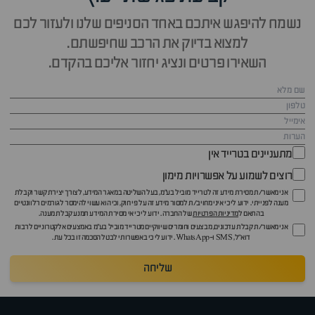
נשמח להיפגש איתכם באחד הסניפים שלנו ולעזור לכם
למצוא בדיוק את הרכב שחיפשתם.
השאירו פרטים ונציג יחזור אליכם בהקדם.
מתעניינים בטרייד אין
רוצים לשמוע על אפשרויות מימון
אני מאשר/ת מסירת מידע זה לטרייד מוביל בע"מ, בעל השליטה במאגר המידע, לצורך יצירת קשר וקבלת
מענה לפנייתי. ידוע לי כי איני מחויב/ת למסור מידע זה על פי חוק, וכי הוא עשוי להימסר לגורמים רלוונטיים
בהתאם ל
מדיניות הפרטיות
של החברה. ידוע לי כי אי מסירת המידע תמנע קבלת מענה.
אני מאשר/ת קבלת עדכונים, מבצעים וחומרים שיווקיים מטרייד מוביל בע"מ באמצעים אלקטרוניים לרבות
דוא״ל, SMS ו-WhatsApp. ידוע לי כי באפשרותי לבטל הסכמה זו בכל עת.
שליחה