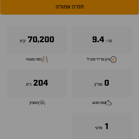
חזרה אחורה
70,200
9.4
10/
ק״מ
ציון טרייד מוביל
כמה נסעתי
204
0
סמ״ק
כ״ס
נפח מנוע
הספק
1
פרטי