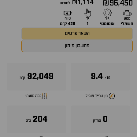
₪1,114
₪96,450
לחודש
מנוע
גיר
יד
טווח
חשמלי
אוטומטי
1
420 ק״מ
השאר פרטים
מחשבון מימון
92,049
9.4
10/
ק״מ
ציון טרייד מוביל
כמה נסעתי
204
0
סמ״ק
כ״ס