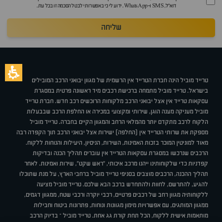
דוא״ל, SMS ו-WhatsApp. ידוע לי כי באפשרותי לבטל הסכמה זו בכל עת.
שליחה
טרייד מוביל הינה חברת הטרייד אין הרשמית של מגוון יבואני הרכב המובילים
בישראל. טרייד מוביל מתמחה ברכישת רכבים מיד ראשונה פרטית במסגרת
עסקאות טרייד אין אצל יבואני הרכב מלקוחות הרוכשים רכב חדש. חברת טרייד
מוביל מעניקה מענה הוגן, שירותי ומקצועי במכירה או החלפת הרכב שבבעלות
הלקוח לרכב מתקדם יותר מהמלאי הרחב והמגוון הקיים בחברה. טרייד מוביל
מספקת את שרותי הטרייד אין (החלפה) ישירות אצל יבואני הרכב תוך הקפדה רבה
מאוד למוניטין המוכר בזכות האמינות, השירות, הניסיון, היעילות והנוחות ללקוח.
הרכבים שנרכשו במסגרת עסקאות הטרייד אין עוברים תהליך הכנה ובדיקות
קפדניות כדי שלקוחותינו ייהנו מרכב איכותי, "ראש שקט", שירות ואמינות. לאחר
תהליך ההכנה, הרכבים מוצבים בסניפי טרייד מוביל ברחבי הארץ, על מנת שתוכלו
להגיע, להתרשם, לחוות ולהתחדש ברכב הבא שלכם. טרייד מוביל מציעה
ללקוחותיה מגוון רחב של רכבים פרטיים, רכבי יוקרה ורכבי שטח, ממגוון דגמים,
ממגוון המותגים, עם אפשרויות מימון מגוונות ונוחות, פתרונות ביטוח וחבילות
מותאמות אישית ללקוח, הכל תחת קורת גג אחת. טרייד מוביל – בדיוק הרכב