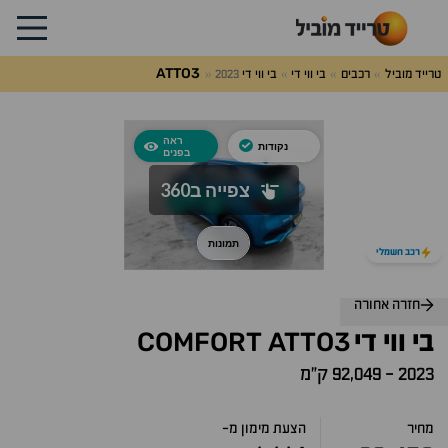
ATTO3
טרייד מוביל
רכבים
בי ווי די
בי ווי די
2023
לג
על
אלות
תשובות
רכב חשמלי
חזרה אחורה
COMFORT
ATTO3
בי ווי די
2023
-
92,049 ק״מ
מחיר
הצעת מימון מ-