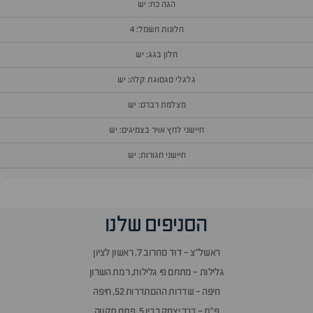
הגה כח: יש
חלונות חשמל: 4
חלון בגג: יש
גלגלי סגסוגת קלה: יש
מצלמת רברס: יש
חיישני לחץ אויר בצמיגים: יש
חיישני חגורות: יש
וף
הסניפים שלנו
זור
אלות
ראשל״צ - דוד סחרוב 7, ראשון לציון
תשובות
גלילות - מתחם פי גלילות, רמת השרון
חיפה - שדרות ההסתדרות 52, חיפה
פ״ת - דרך יצחק רבין 5, פתח תקווה