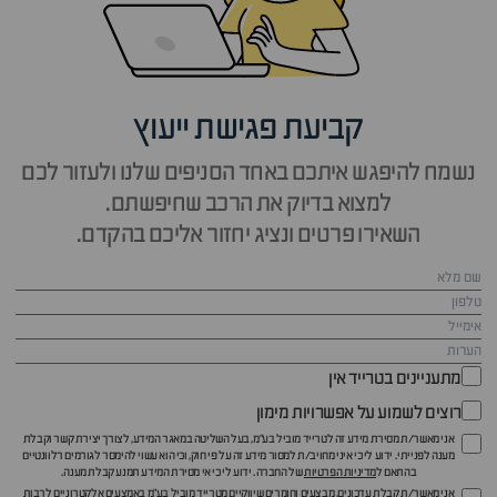
קביעת פגישת ייעוץ
נשמח להיפגש איתכם באחד הסניפים שלנו ולעזור לכם
למצוא בדיוק את הרכב שחיפשתם.
השאירו פרטים ונציג יחזור אליכם בהקדם.
מתעניינים בטרייד אין
רוצים לשמוע על אפשרויות מימון
אני מאשר/ת מסירת מידע זה לטרייד מוביל בע"מ, בעל השליטה במאגר המידע, לצורך יצירת קשר וקבלת
מענה לפנייתי. ידוע לי כי איני מחויב/ת למסור מידע זה על פי חוק, וכי הוא עשוי להימסר לגורמים רלוונטיים
בהתאם ל
מדיניות הפרטיות
של החברה. ידוע לי כי אי מסירת המידע תמנע קבלת מענה.
אני מאשר/ת קבלת עדכונים, מבצעים וחומרים שיווקיים מטרייד מוביל בע"מ באמצעים אלקטרוניים לרבות