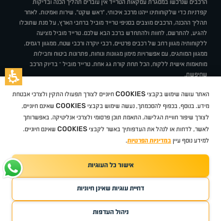
הרכבים שנרכשו במסגרת עסקאות הטרייד אין עוברים תהליך הכנה ובדיקות
קפדניות כדי שלקוחותינו ייהנו מרכב איכותי, "ראש שקט", שירות ואמינות. לאחר
תהליך ההכנה, הרכבים מוצבים בסניפי טרייד מוביל ברחבי הארץ, על מנת שתוכלו
להגיע, להתרשם, לחוות ולהתחדש ברכב הבא שלכם. טרייד מוביל מציעה
ללקוחותיה מגוון רחב של רכבים פרטיים, רכבי יוקרה ורכבי שטח, ממגוון דגמים,
ממגוון המותגים, עם אפשרויות מימון מגוונות ונוחות, פתרונות ביטוח וחבילות
מותאמות אישית ללקוח, הכל תחת קורת גג אחת. טרייד מוביל – בדיוק הרכב
שחיפשת.
אודות
סניפים
טרייד מוביל בעיתונות
תנאי שימוש
מדיניות פרטיות
COOKIES
האתר עושה שימוש בקבצי
חיוניים לצורך תפעולו התקין ולצרכי אבטחת
BUY BACK
תקנון
מבצעים
מגזין טרייד מוביל
איך זה עובד?
דרושים
COOKIES
ניהול העדפות עוגיות
מידע. בנוסף, בכפוף להסכמתך, נעשה שימוש בקבצי
שאינם חיוניים,
לצורך שיפור חוויית הגלישה, התאמת תוכן פרסומי ולצרכי אנליטיקה. באפשרותך
COOKIES
לאשר, לדחות או לנהל את העדפותיך באשר לקבצי
שאינם חיוניים.
קיה
סיטרואן
אופל
פיג'ו
MG
מזדה
בי ווי די
צ'רי
טסלה
ניסאן
טויוטה
דאצ'יה
פולקסווגן
טסלה
ג'יפ
ב מ וו
לקסוס
אאודי
סקודה
יונדאי
רנו
שברולט
סיאט
מיצובישי
סוזוקי
הונדה
סובארו
סרס
אקספנג
למידע נוסף עיין
במדיניות הפרטיות
.
אישור כל העוגיות
TradeMobile instagram
TradeMobile facebook
TradeMobile youtube
Developed by Media Maven
דחיית עוגיות שאינן חיוניות
©
כל הזכויות שמורות טרייד מוביל
2026
ריגו מרקטינג - קידום אתרים
ניהול העדפות