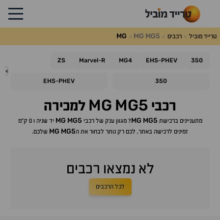
MG
MG
MG5
טרייד מוביל
רכבים
ZS
Marvel
R
MG4
EHS
PHEV
350
-
-
>
EHS
PHEV
350
-
MG
MG5
רכבי
למכירה
MG
MG5
MG
MG5
מתעניינים ברכישת
? מגוון ענק של רכבי
יד שניה ו 0 ק"מ
MG
MG5
זמינים לרכישה באתר, לכם רק נותר לבחור את ה
שלכם.
לא נמצאו רכבים
לכל הרכבים