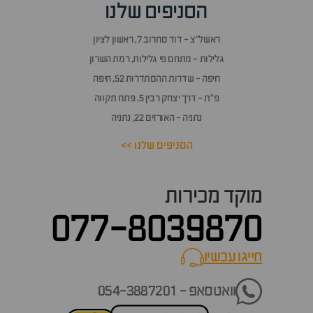
הסניפים שלנו
ראשל״צ - דוד סחרוב 7, ראשון לציון
גלילות - מתחם פי גלילות, רמת השרון
חיפה - שדרות ההסתדרות 52, חיפה
פ״ת - דרך יצחק רבין 5, פתח תקווה
נתניה - האורזים 22, נתניה
הסניפים שלנו >>
מוקד מכירות
077-8039870
חייגו עכשיו
call now
וואטסאפ - 054-3887201