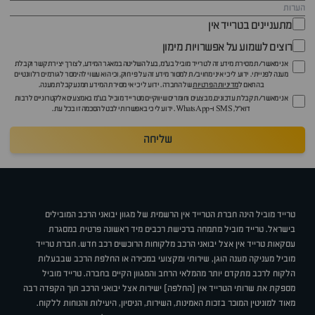
מתעניינים בטרייד אין
רוצים לשמוע על אפשרויות מימון
אני מאשר/ת מסירת מידע זה לטרייד מוביל בע"מ, בעל השליטה במאגר המידע, לצורך יצירת קשר וקבלת
מענה לפנייתי. ידוע לי כי איני מחויב/ת למסור מידע זה על פי חוק, וכי הוא עשוי להימסר לגורמים רלוונטיים
בהתאם ל
מדיניות הפרטיות
של החברה. ידוע לי כי אי מסירת המידע תמנע קבלת מענה.
אני מאשר/ת קבלת עדכונים, מבצעים וחומרים שיווקיים מטרייד מוביל בע"מ באמצעים אלקטרוניים לרבות
דוא״ל, SMS ו-WhatsApp. ידוע לי כי באפשרותי לבטל הסכמה זו בכל עת.
שליחה
טרייד מוביל הינה חברת הטרייד אין הרשמית של מגוון יבואני הרכב המובילים
בישראל. טרייד מוביל מתמחה ברכישת רכבים מיד ראשונה פרטית במסגרת
עסקאות טרייד אין אצל יבואני הרכב מלקוחות הרוכשים רכב חדש. חברת טרייד
מוביל מעניקה מענה הוגן, שירותי ומקצועי במכירה או החלפת הרכב שבבעלות
הלקוח לרכב מתקדם יותר מהמלאי הרחב והמגוון הקיים בחברה. טרייד מוביל
מספקת את שרותי הטרייד אין (החלפה) ישירות אצל יבואני הרכב תוך הקפדה רבה
מאוד למוניטין המוכר בזכות האמינות, השירות, הניסיון, היעילות והנוחות ללקוח.