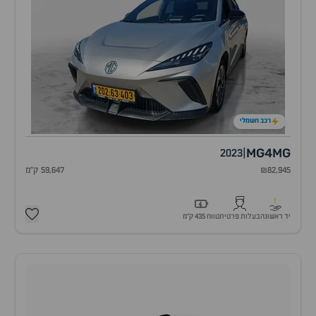
רכב חשמלי
MG4
MG
2023
|
₪82,945
59,647 ק"מ
1
יד ראשונה
בעלות פרטית
טווח 435 ק״מ