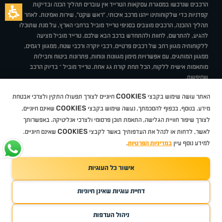
הרכבים שנרכשו במסגרת עסקאות הטרייד אין עוברים תהליך הכנה ובדיקות
קפדניות כדי שלקוחותינו ייהנו מרכב איכותי, "ראש שקט", שירות ואמינות. לאחר
תהליך ההכנה, הרכבים מוצבים בסניפי טרייד מוביל ברחבי הארץ, על מנת שתוכלו
להגיע, להתרשם, לחוות ולהתחדש ברכב הבא שלכם. טרייד מוביל מציעה
ללקוחותיה מגוון רחב של רכבים פרטיים, רכבי יוקרה ורכבי שטח, ממגוון דגמים,
ממגוון המותגים, עם אפשרויות מימון מגוונות ונוחות, פתרונות ביטוח וחבילות
מותאמות אישית ללקוח, הכל תחת קורת גג אחת. טרייד מוביל – בדיוק הרכב
שחיפשת.
אודות
סניפים
טרייד מוביל בעיתונות
תנאי שימוש
מדיניות פרטיות
COOKIES
האתר עושה שימוש בקבצי
חיוניים לצורך תפעולו התקין ולצרכי אבטחת
BUY BACK
תקנון
מבצעים
מגזין טרייד מוביל
איך זה עובד?
דרושים
COOKIES
ניהול העדפות עוגיות
מידע. בנוסף, בכפוף להסכמתך, נעשה שימוש בקבצי
שאינם חיוניים,
לצורך שיפור חוויית הגלישה, התאמת תוכן פרסומי ולצרכי אנליטיקה. באפשרותך
COOKIES
לאשר, לדחות או לנהל את העדפותיך באשר לקבצי
שאינם חיוניים.
קיה
סיטרואן
אופל
פיג'ו
MG
Geely
מזדה
בי ווי די
צ'רי
טסלה
ניסאן
טויוטה
דאצ'יה
פולקסווגן
טסלה
ג'יפ
ב מ וו
לקסוס
אאודי
סקודה
יונדאי
רנו
שברולט
סיאט
מיצובישי
סוזוקי
הונדה
סובארו
סרס
אקספנג
למידע נוסף עיין
במדיניות הפרטיות
.
אישור כל העוגיות
TradeMobile instagram
TradeMobile facebook
TradeMobile youtube
Developed by Media Maven
דחיית עוגיות שאינן חיוניות
©
כל הזכויות שמורות טרייד מוביל
2026
ריגו מרקטינג - קידום אתרים
ניהול העדפות