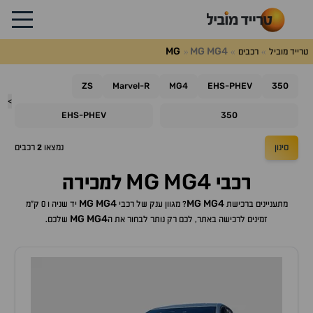
MG
MG
MG4
טרייד מוביל
רכבים
ZS
Marvel
R
MG4
EHS
PHEV
350
-
-
>
EHS
PHEV
350
-
סינון
נמצאו
2
רכבים
MG
MG4
רכבי
למכירה
MG
MG4
MG
MG4
מתעניינים ברכישת
? מגוון ענק של רכבי
יד שניה ו 0 ק"מ
MG
MG4
זמינים לרכישה באתר, לכם רק נותר לבחור את ה
שלכם.