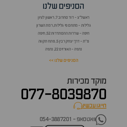
הסניפים שלנו
ראשל״צ - דוד סחרוב 7, ראשון לציון
גלילות - מתחם פי גלילות, רמת השרון
חיפה - שדרות ההסתדרות 52, חיפה
פ״ת - דרך יצחק רבין 5, פתח תקווה
נתניה - האורזים 22, נתניה
הסניפים שלנו >>
מוקד מכירות
077-8039870
חייגו עכשיו
call now
וואטסאפ - 054-3887201