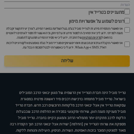
מתעניינים בטרייד אין
רוצים לשמוע על אפשרויות מימון
אני מאשר/ת מסירת מידע זה לטרייד מוביל בע"מ, בעל השליטה במאגר המידע, לצורך יצירת קשר וקבלת
מענה לפנייתי. ידוע לי כי איני מחויב/ת למסור מידע זה על פי חוק, וכי הוא עשוי להימסר לגורמים רלוונטיים
בהתאם ל
מדיניות הפרטיות
של החברה. ידוע לי כי אי מסירת המידע תמנע קבלת מענה.
אני מאשר/ת קבלת עדכונים, מבצעים וחומרים שיווקיים מטרייד מוביל בע"מ באמצעים אלקטרוניים לרבות
דוא״ל, SMS ו-WhatsApp. ידוע לי כי באפשרותי לבטל הסכמה זו בכל עת.
שליחה
טרייד מוביל הינה חברת הטרייד אין הרשמית של מגוון יבואני הרכב המובילים
בישראל. טרייד מוביל מתמחה ברכישת רכבים מיד ראשונה פרטית במסגרת
עסקאות טרייד אין אצל יבואני הרכב מלקוחות הרוכשים רכב חדש. חברת טרייד
מוביל מעניקה מענה הוגן, שירותי ומקצועי במכירה או החלפת הרכב שבבעלות
הלקוח לרכב מתקדם יותר מהמלאי הרחב והמגוון הקיים בחברה. טרייד מוביל
מספקת את שרותי הטרייד אין (החלפה) ישירות אצל יבואני הרכב תוך הקפדה רבה
מאוד למוניטין המוכר בזכות האמינות, השירות, הניסיון, היעילות והנוחות ללקוח.