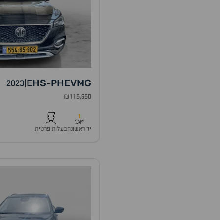
EHS
PHEV
MG
2023
|
-
₪115,650
1
יד ראשונה
בעלות פרטית