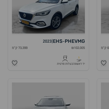
EHS
PHEV
MG
2023
|
-
מ
₪102,005
73,399 ק"מ
1
יד ראשונה
בעלות פרטית