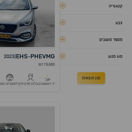
+
קטגוריה
+
צבע
+
מספר מושבים
EHS
PHEV
MG
+
2023
|
-
סוג מנוע
₪119,680
1
סנן תוצאות
יד ראשונה
בעלות פרטית
קילומטראז נמוך