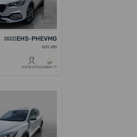
EHS
PHEV
MG
2022
|
-
₪91,495
1
יד ראשונה
בעלות פרטית