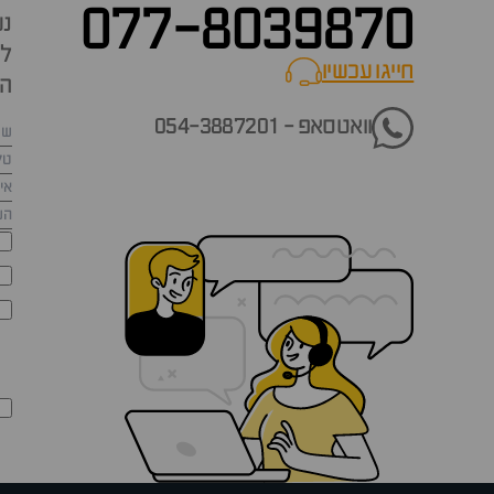
077-8039870
נש
למ
חייגו עכשיו
call now
הש
וואטסאפ - 054-3887201