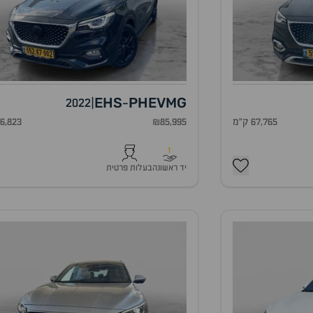
EHS
PHEV
MG
2022
|
-
67,765 ק"מ
₪85,995
96,823 ק"
1
יד ראשונה
בעלות פרטית