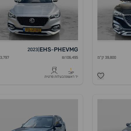
EHS
PHEV
MG
2023
|
-
39,800 ק"מ
₪106,495
63,797 ק"
1
יד ראשונה
בעלות פרטית