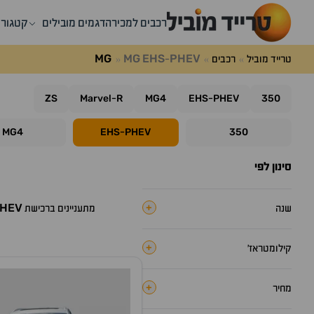
רכבים למכירה
דגמים מובילים
קטגורי
MG
MG
EHS
PHEV
טרייד מוביל
רכבים
-
ZS
Marvel
R
MG4
EHS
PHEV
350
-
-
MG4
EHS
PHEV
350
-
סינון לפי
HEV
+
שנה
מתעניינים ברכישת
+
קילומטראז׳
+
מחיר