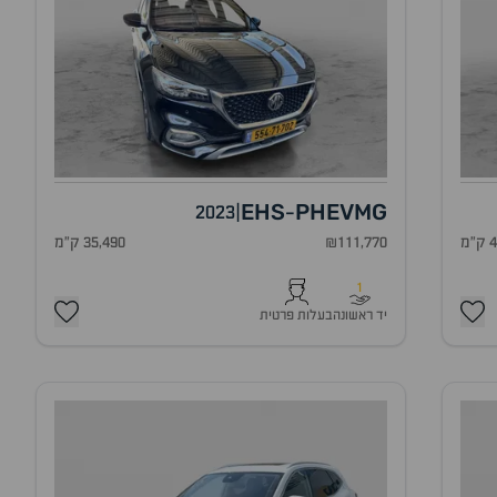
EHS
PHEV
MG
2023
|
-
מ
₪111,770
35,490 ק"מ
1
יד ראשונה
בעלות פרטית