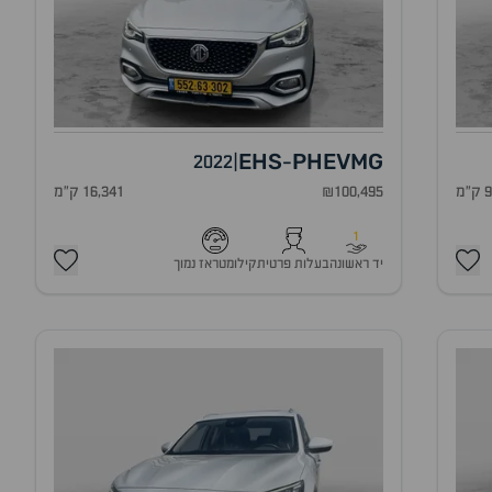
EHS
PHEV
MG
2022
|
-
מ
₪100,495
16,341 ק"מ
1
יד ראשונה
בעלות פרטית
קילומטראז נמוך