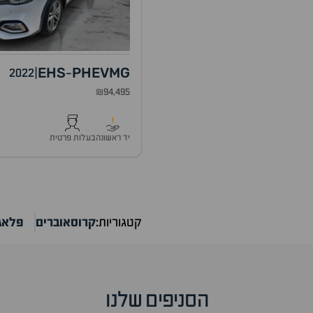
EHS
PHEV
MG
2022
|
-
₪94,495
1
יד ראשונה
בעלות פרטית
קטגוריות:
קרוסאוברים
פלאג 
הסניפים שלנו