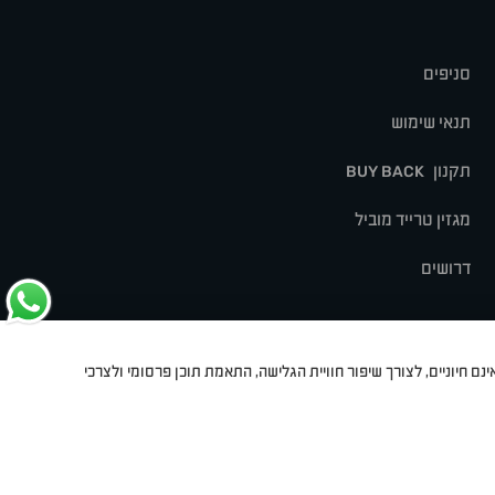
סניפים
תנאי שימוש
תקנון
BUY BACK
מגזין טרייד מוביל
דרושים
נם חיוניים, לצורך שיפור חוויית הגלישה, התאמת תוכן פרסומי ולצרכי
לט
סיאט
מיצובישי
סוזוקי
הונדה
סובארו
סרס
אקספנג
Dev