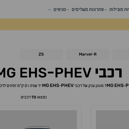
ות מובילות
פתרונות משלימים
סניפים
ZS
Marvel
R
-
MG
EHS
PHEV
רכבי
-
MG
EHS
PHEV
MG
EHS
P
-
? מגוון ענק של רכבי
-
יד שניה ו 0 ק"מ זמינים לרכישה באתר, לכם רק נותר לבחור את ה
נמצאו
73
רכבים