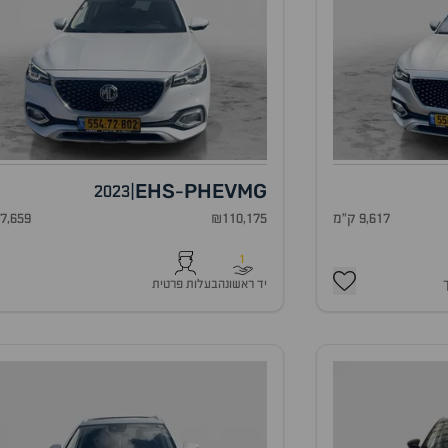
EHS
PHEV
MG
2023
|
-
9,617 ק"מ
₪110,175
47,659 ק"
1
יד ראשונה
בעלות פרטית