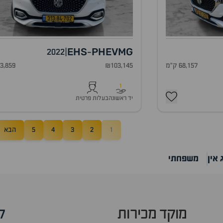
EHS
PHEV
MG
2022
|
-
68,157 ק"מ
₪103,145
43,859 ק"
1
יד ראשונה
בעלות פרטית
1
2
3
4
5
הבא
אין
משפחתי
מוקד מכירות
ק