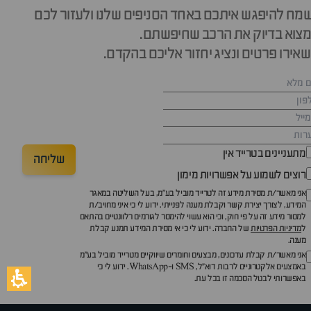
מח להיפגש איתכם באחד הסניפים שלנו ולעזור לכם
צוא בדיוק את הרכב שחיפשתם.
אירו פרטים ונציג יחזור אליכם בהקדם.
מתעניינים בטרייד אין
שליחה
רוצים לשמוע על אפשרויות מימון
אני מאשר/ת מסירת מידע זה לטרייד מוביל בע"מ, בעל השליטה במאגר
המידע, לצורך יצירת קשר וקבלת מענה לפנייתי. ידוע לי כי איני מחויב/ת
למסור מידע זה על פי חוק, וכי הוא עשוי להימסר לגורמים רלוונטיים בהתאם
ל
מדיניות הפרטיות
של החברה. ידוע לי כי אי מסירת המידע תמנע קבלת
מענה.
אני מאשר/ת קבלת עדכונים, מבצעים וחומרים שיווקיים מטרייד מוביל בע"מ
באמצעים אלקטרוניים לרבות דוא״ל, SMS ו-WhatsApp. ידוע לי כי
באפשרותי לבטל הסכמה זו בכל עת.