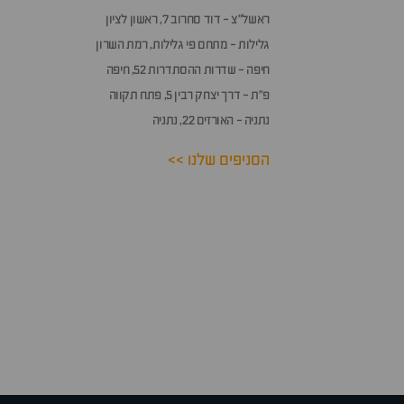
ראשל״צ - דוד סחרוב 7, ראשון לציון
גלילות - מתחם פי גלילות, רמת השרון
חיפה - שדרות ההסתדרות 52, חיפה
פ״ת - דרך יצחק רבין 5, פתח תקווה
נתניה - האורזים 22, נתניה
הסניפים שלנו >>