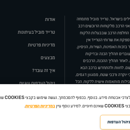
ילים בישראל. טרייד מוביל מתמחה
אודות
אני הרכב מלקוחות הרוכשים רכב
טרייד מוביל בעיתונות
או החלפת הרכב שבבעלות הלקוח
ספקת את שרותי הטרייד אין
מדיניות פרטיות
בזכות האמינות, השירות, הניסיון,
וברים תהליך הכנה ובדיקות
מבצעים
ת. לאחר תהליך ההכנה, הרכבים
רשם, לחוות ולהתחדש ברכב הבא
איך זה עובד?
 יוקרה ורכבי שטח, ממגוון דגמים,
חבילות מותאמות אישית ללקוח, הכל
ניהול העדפות עוגיות
COOKIES
 ולצרכי אבטחת מידע. בנוסף, בכפוף להסכמתך, נעשה שימוש בקבצי
שאי
סלה
ניסאן
טויוטה
דאצ'יה
פולקסווגן
טסלה
ג'יפ
ב מ וו
לקסוס
אאודי
סקודה
יונדאי
רנו
שברו
COOKIES
בצי
שאינם חיוניים. למידע נוסף עיין
במדיניות הפרטיות
.
ניהול העדפות
©
eloped by Media Maven
כל הזכויות שמורות טרייד מוביל
אתרים
2026