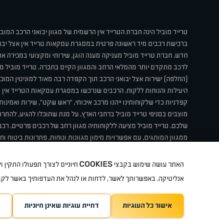
טרייד מוביל הינה חברת הטרייד אין הרשמית של מגוון יבואני הרכב המוב
ברכישת רכבים מיד ראשונה פרטית במסגרת עסקאות טרייד אין אצל יבו
חדש. חברת טרייד מוביל מעניקה מענה הוגן, שירותי ומקצועי במכירה 
לרכב מתקדם יותר מהמלאי הרחב והמגוון הקיים בחברה. טרייד מוביל מ
(החלפה) ישירות אצל יבואני הרכב תוך הקפדה רבה מאוד למוניטין המוכר 
היעילות והנוחות ללקוח. הרכבים שנרכשו במסגרת עסקאות הטרייד אין ע
קפדניות כדי שלקוחותינו ייהנו מרכב איכותי, "ראש שקט", שירות ואמינו
מוצבים בסניפי טרייד מוביל ברחבי הארץ, על מנת שתוכלו להגיע, להת
שלכם. טרייד מוביל מציעה ללקוחותיה מגוון רחב של רכבים פרטיים, רכבי
ממגוון המותגים, עם אפשרויות מימון מגוונות ונוחות, פתרונות ביטוח ו
תחת קורת גג אחת. טרייד מוביל – בדיוק הרכב שחיפשת.
COOKIES
האתר עושה שימוש בקבצי
חיוניים לצורך תפעולו התקין
קיה
סיטרואן
אופל
פיג'ו
MG
Geely
מזדה
בי ווי די
צ'רי
ט
אנליטיקה. באפשרותך לאשר, לדחות או לנהל את העדפותיך באשר לק
אישור כל העוגיות
דחיית עוגיות שאינן חיוניות
TradeMobile instagram
ריגו מרקטינג - קידום 
TradeMobile facebook
TradeMobile youtube