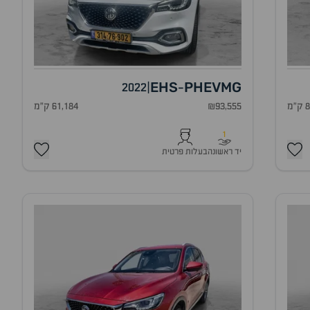
EHS
PHEV
MG
2022
|
-
מ
₪93,555
61,184 ק"מ
1
יד ראשונה
בעלות פרטית