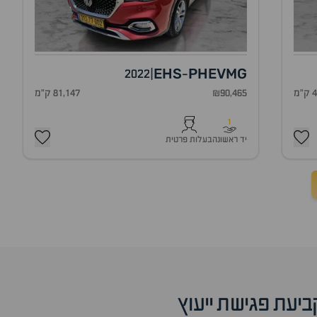
EHS
PHEV
MG
2022
|
-
מ
₪90,465
81,147 ק"מ
1
יד ראשונה
בעלות פרטית
ביעת פגישת ייעוץ