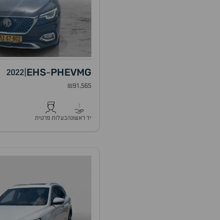
EHS
PHEV
MG
2022
|
-
₪91,565
1
יד ראשונה
בעלות פרטית