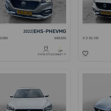
EHS
PHEV
MG
2022
|
-
82,100 ק"מ
₪89,655
80,060 ק"
1
יד ראשונה
בעלות פרטית