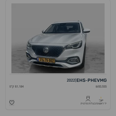
EHS
PHEV
MG
2022
|
-
₪93,555
61,184 ק"מ
1
יד ראשונה
בעלות פרטית