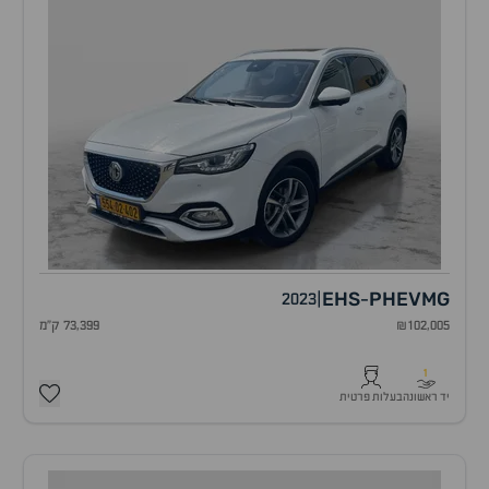
EHS
PHEV
MG
2023
|
-
₪102,005
73,399 ק"מ
1
יד ראשונה
בעלות פרטית