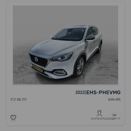
EHS
PHEV
MG
2022
|
-
₪94,495
68,157 ק"מ
1
יד ראשונה
בעלות פרטית