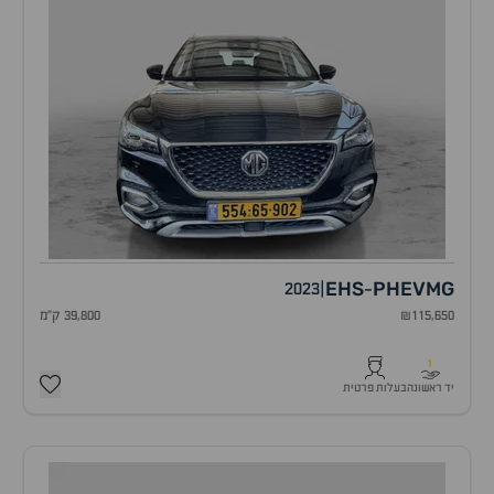
EHS
PHEV
MG
2023
|
-
₪115,650
39,800 ק"מ
1
יד ראשונה
בעלות פרטית