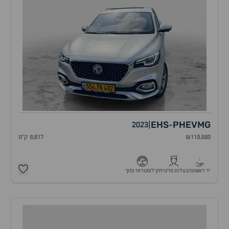
EHS
PHEV
MG
2023
|
-
₪119,680
9,617 ק"מ
1
יד ראשונה
בעלות פרטית
קילומטראז נמוך