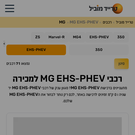
MG
MG
EHS
PHEV
טרייד מוביל
רכבים
-
ZS
Marvel
R
MG4
EHS
PHEV
350
-
-
>
EHS
PHEV
350
-
סינון
נמצאו
71
רכבים
MG
EHS
PHEV
רכבי
-
למכירה
MG
EHS
PHEV
MG
EHS
PHEV
מתעניינים ברכישת
-
? מגוון ענק של רכבי
-
יד
MG
EHS
PHEV
שניה ו 0 ק"מ זמינים לרכישה באתר, לכם רק נותר לבחור את ה
-
שלכם.