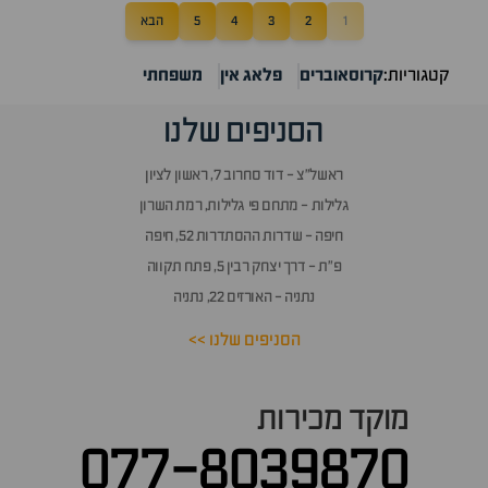
1
2
3
4
5
הבא
קטגוריות:
קרוסאוברים
פלאג אין
משפחתי
הסניפים שלנו
ראשל״צ - דוד סחרוב 7, ראשון לציון
גלילות - מתחם פי גלילות, רמת השרון
חיפה - שדרות ההסתדרות 52, חיפה
פ״ת - דרך יצחק רבין 5, פתח תקווה
נתניה - האורזים 22, נתניה
הסניפים שלנו >>
מוקד מכירות
077-8039870