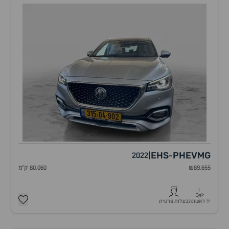
EHS
PHEV
MG
2022
|
-
₪89,655
80,060 ק"מ
1
יד ראשונה
בעלות פרטית