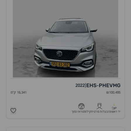
EHS
PHEV
MG
2022
|
-
₪100,495
16,341 ק"מ
1
יד ראשונה
בעלות פרטית
קילומטראז נמוך