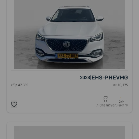
EHS
PHEV
MG
2023
|
-
₪110,175
47,659 ק"מ
1
יד ראשונה
בעלות פרטית