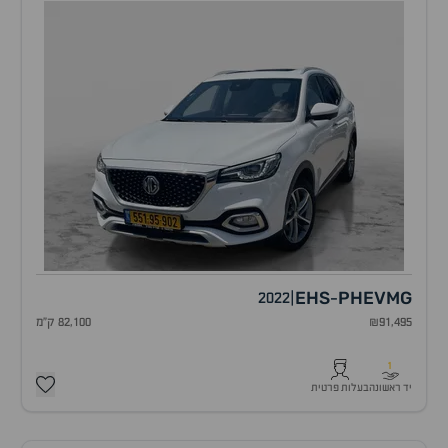
EHS
PHEV
MG
2022
|
-
₪91,495
82,100 ק"מ
1
יד ראשונה
בעלות פרטית