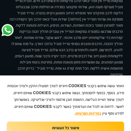
עסקאות טרייד אין אצל יבואני הרכב מלקוחות הרוכשים רכב חדש. חברת טרייד
מוביל מעניקה מענה הוגן, שירותי ומקצועי במכירה או החלפת הרכב שבבעלות
הלקוח לרכב מתקדם יותר מהמלאי הרחב והמגוון הקיים בחברה. טרייד מוביל
מספקת את שרותי הטרייד אין (החלפה) ישירות אצל יבואני הרכב תוך הקפדה רבה
מאוד למוניטין המוכר בזכות האמינות, השירות, הניסיון, היעילות והנוחות ללקוח.
הרכבים שנרכשו במסגרת עסקאות הטרייד אין עוברים תהליך הכנה ובדיקות
קפדניות כדי שלקוחותינו ייהנו מרכב איכותי, "ראש שקט", שירות ואמינות. לאחר
תהליך ההכנה, הרכבים מוצבים בסניפי טרייד מוביל ברחבי הארץ, על מנת שתוכלו
להגיע, להתרשם, לחוות ולהתחדש ברכב הבא שלכם. טרייד מוביל מציעה
ללקוחותיה מגוון רחב של רכבים פרטיים, רכבי יוקרה ורכבי שטח, ממגוון דגמים,
ממגוון המותגים, עם אפשרויות מימון מגוונות ונוחות, פתרונות ביטוח וחבילות
מותאמות אישית ללקוח, הכל תחת קורת גג אחת. טרייד מוביל – בדיוק הרכב
שחיפשת.
אודות
סניפים
טרייד מוביל בעיתונות
תנאי שימוש
מדיניות פרטיות
COOKIES
האתר עושה שימוש בקבצי
חיוניים לצורך תפעולו התקין ולצרכי אבטחת
BUY BACK
תקנון
מבצעים
מגזין טרייד מוביל
איך זה עובד?
דרושים
COOKIES
ניהול העדפות עוגיות
מידע. בנוסף, בכפוף להסכמתך, נעשה שימוש בקבצי
שאינם חיוניים,
לצורך שיפור חוויית הגלישה, התאמת תוכן פרסומי ולצרכי אנליטיקה. באפשרותך
COOKIES
לאשר, לדחות או לנהל את העדפותיך באשר לקבצי
שאינם חיוניים.
קיה
סיטרואן
אופל
פיג'ו
MG
Geely
מזדה
בי ווי די
צ'רי
טסלה
ניסאן
טויוטה
דאצ'יה
פולקסווגן
טסלה
ג'יפ
ב מ וו
לקסוס
אאודי
סקודה
יונדאי
רנו
שברולט
סיאט
מיצובישי
סוזוקי
הונדה
סובארו
סרס
אקספנג
למידע נוסף עיין
במדיניות הפרטיות
.
אישור כל העוגיות
TradeMobile instagram
TradeMobile facebook
TradeMobile youtube