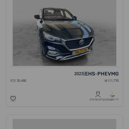
EHS
PHEV
MG
2023
|
-
₪111,770
35,490 ק"מ
1
יד ראשונה
בעלות פרטית