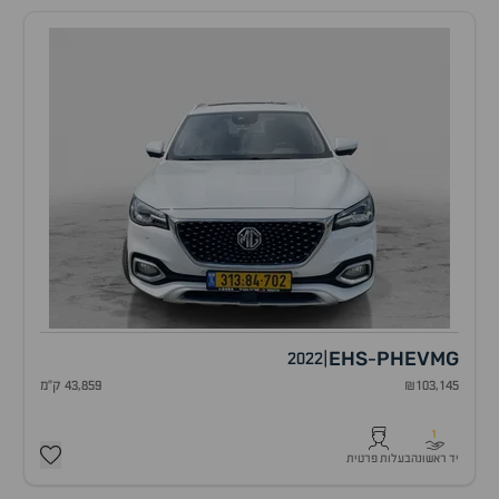
EHS
PHEV
MG
2022
|
-
₪103,145
43,859 ק"מ
1
יד ראשונה
בעלות פרטית