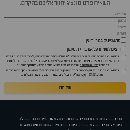
השאירו פרטים ונציג יחזור אליכם בהקדם.
מתעניינים בטרייד אין
רוצים לשמוע על אפשרויות מימון
אני מאשר/ת מסירת מידע זה לטרייד מוביל בע"מ, בעל השליטה במאגר המידע, לצורך יצירת קשר וקבלת
מענה לפנייתי. ידוע לי כי איני מחויב/ת למסור מידע זה על פי חוק, וכי הוא עשוי להימסר לגורמים רלוונטיים
בהתאם ל
מדיניות הפרטיות
של החברה. ידוע לי כי אי מסירת המידע תמנע קבלת מענה.
אני מאשר/ת קבלת עדכונים, מבצעים וחומרים שיווקיים מטרייד מוביל בע"מ באמצעים אלקטרוניים לרבות
דוא״ל, SMS ו-WhatsApp. ידוע לי כי באפשרותי לבטל הסכמה זו בכל עת.
שליחה
טרייד מוביל הינה חברת הטרייד אין הרשמית של מגוון יבואני הרכב המובילים
בישראל. טרייד מוביל מתמחה ברכישת רכבים מיד ראשונה פרטית במסגרת