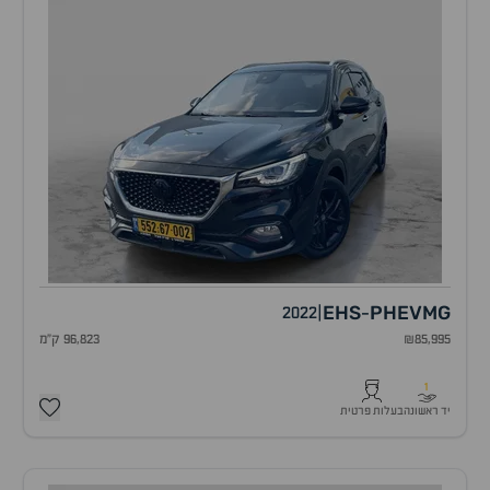
EHS
PHEV
MG
2022
|
-
₪85,995
96,823 ק"מ
1
יד ראשונה
בעלות פרטית