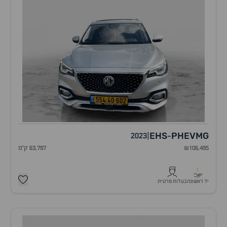
EHS
PHEV
MG
2023
|
-
₪106,495
63,797 ק"מ
1
יד ראשונה
בעלות פרטית