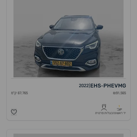
EHS
PHEV
MG
2022
|
-
₪91,565
67,765 ק"מ
1
יד ראשונה
בעלות פרטית