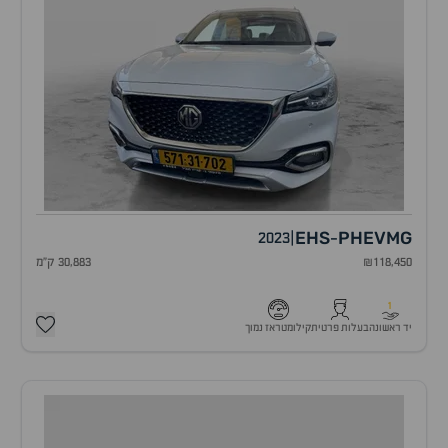
EHS
PHEV
MG
2023
|
-
₪118,450
30,883 ק"מ
1
יד ראשונה
בעלות פרטית
קילומטראז נמוך