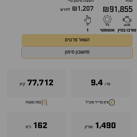
מחיר
הצעת מימון מ-
₪1,207
₪91,855
לחודש
מנוע
גיר
יד
טורבו בנזין
אוטומטי
1
השאר פרטים
מחשבון מימון
77,712
9.4
10/
ק״מ
ציון טרייד מוביל
כמה נסעתי
162
1,490
סמ״ק
כ״ס