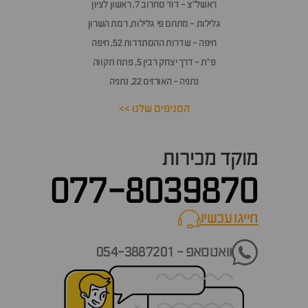
אלות
ראשל״צ - דוד סחרוב 7, ראשון לציון
תשובות
גלילות - מתחם פי גלילות, רמת השרון
חיפה - שדרות ההסתדרות 52, חיפה
פ״ת - דרך יצחק רבין 5, פתח תקווה
נתניה - האורזים 22, נתניה
הסניפים שלנו >>
מוקד מכירות
077-8039870
חייגו עכשיו
call now
וואטסאפ - 054-3887201