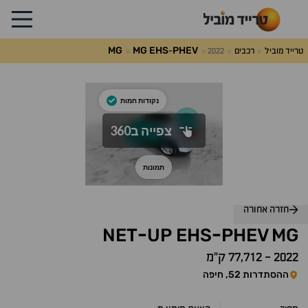
MG
MG
EHS
PHEV
טרייד מוביל
רכבים
2022
-
לג
על
אלות
תשובות
חזרה אחורה
NET
UP
EHS
PHEV
MG
-
-
2022
-
77,712 ק״מ
ההסתדרות 52, חיפה