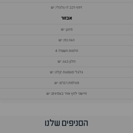
זיהוי רכב דו גלגלי: יש
אבזור
מזגן: יש
הגה כח: יש
חלונות חשמל: 4
חלון בגג: יש
גלגלי סגסוגת קלה: יש
מצלמת רברס: יש
חיישני לחץ אויר בצמיגים: יש
וף
הסניפים שלנו
זור