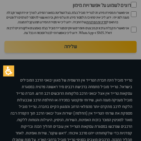
רוצים לשמוע על אפשרויות מימון
אני מאשר/ת מסירת מידע זה לטרייד מוביל בע"מ, בעל השליטה במאגר המידע, לצורך יצירת קשר וקבלת
מענה לפנייתי. ידוע לי כי איני מחויב/ת למסור מידע זה על פי חוק, וכי הוא עשוי להימסר לגורמים רלוונטיים
בהתאם ל
מדיניות הפרטיות
של החברה. ידוע לי כי אי מסירת המידע תמנע קבלת מענה.
אני מאשר/ת קבלת עדכונים, מבצעים וחומרים שיווקיים מטרייד מוביל בע"מ באמצעים אלקטרוניים לרבות
דוא״ל, SMS ו-WhatsApp. ידוע לי כי באפשרותי לבטל הסכמה זו בכל עת.
שליחה
טרייד מוביל הינה חברת הטרייד אין הרשמית של מגוון יבואני הרכב המובילים
בישראל. טרייד מוביל מתמחה ברכישת רכבים מיד ראשונה פרטית במסגרת
עסקאות טרייד אין אצל יבואני הרכב מלקוחות הרוכשים רכב חדש. חברת טרייד
מוביל מעניקה מענה הוגן, שירותי ומקצועי במכירה או החלפת הרכב שבבעלות
הלקוח לרכב מתקדם יותר מהמלאי הרחב והמגוון הקיים בחברה. טרייד מוביל
מספקת את שרותי הטרייד אין (החלפה) ישירות אצל יבואני הרכב תוך הקפדה רבה
מאוד למוניטין המוכר בזכות האמינות, השירות, הניסיון, היעילות והנוחות ללקוח.
הרכבים שנרכשו במסגרת עסקאות הטרייד אין עוברים תהליך הכנה ובדיקות
קפדניות כדי שלקוחותינו ייהנו מרכב איכותי, "ראש שקט", שירות ואמינות. לאחר
תהליך ההכנה, הרכבים מוצבים בסניפי טרייד מוביל ברחבי הארץ, על מנת שתוכלו