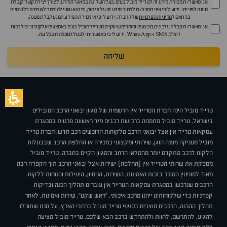
אני מאשר/ת מסירת מידע זה לטרייד מוביל בע"מ, בעל השליטה במאגר המידע, לצורך יצירת קשר וקבלת
מענה לפנייתי. ידוע לי כי איני מחויב/ת למסור מידע זה על פי חוק, וכי הוא עשוי להימסר לגורמים רלוונטיים
בהתאם ל
מדיניות הפרטיות
של החברה. ידוע לי כי אי מסירת המידע תמנע קבלת מענה.
אני מאשר/ת קבלת עדכונים, מבצעים וחומרים שיווקיים מטרייד מוביל בע"מ באמצעים אלקטרוניים לרבות
דוא״ל, SMS ו-WhatsApp. ידוע לי כי באפשרותי לבטל הסכמה זו בכל עת.
שליחה
טרייד מוביל הינה חברת הטרייד אין הרשמית של מגוון יבואני הרכב המובילים
בישראל. טרייד מוביל מתמחה ברכישת רכבים מיד ראשונה פרטית במסגרת
עסקאות טרייד אין אצל יבואני הרכב מלקוחות הרוכשים רכב חדש. חברת טרייד
מוביל מעניקה מענה הוגן, שירותי ומקצועי במכירה או החלפת הרכב שבבעלות
הלקוח לרכב מתקדם יותר מהמלאי הרחב והמגוון הקיים בחברה. טרייד מוביל
מספקת את שרותי הטרייד אין (החלפה) ישירות אצל יבואני הרכב תוך הקפדה רבה
מאוד למוניטין המוכר בזכות האמינות, השירות, הניסיון, היעילות והנוחות ללקוח.
הרכבים שנרכשו במסגרת עסקאות הטרייד אין עוברים תהליך הכנה ובדיקות
קפדניות כדי שלקוחותינו ייהנו מרכב איכותי, "ראש שקט", שירות ואמינות. לאחר
תהליך ההכנה, הרכבים מוצבים בסניפי טרייד מוביל ברחבי הארץ, על מנת שתוכלו
להגיע, להתרשם, לחוות ולהתחדש ברכב הבא שלכם. טרייד מוביל מציעה