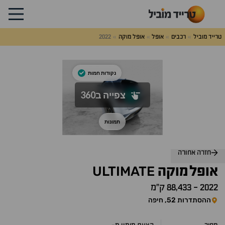
טרייד מוביל
רכבים
אופל
אופל מוקה
2022
לג
על
אלות
תשובות
חזרה אחורה
ULTIMATE
אופל
מוקה
2022
-
88,433 ק״מ
ההסתדרות 52, חיפה