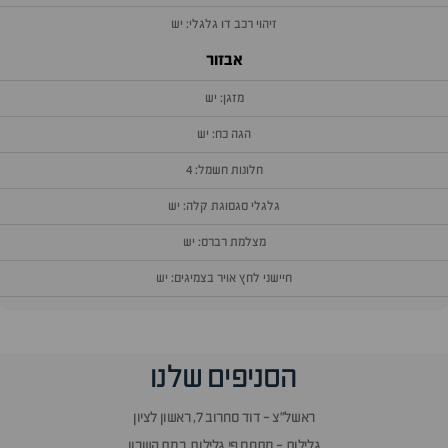
זיהוי רכב דו גלגלי: יש
אבזור
מזגן: יש
הגה כח: יש
חלונות חשמל: 4
גלגלי סגסוגת קלה: יש
מצלמת רברס: יש
חיישני לחץ אויר בצמיגים: יש
וף
הסניפים שלנו
זור
אלות
ראשל״צ - דוד סחרוב 7, ראשון לציון
תשובות
גלילות - מתחם פי גלילות, רמת השרון