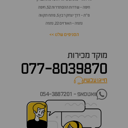
חיפה - שדרות ההסתדרות 52, חיפה
פ״ת - דרך יצחק רבין 5, פתח תקווה
נתניה - האורזים 22, נתניה
הסניפים שלנו >>
מוקד מכירות
077-8039870
חייגו עכשיו
call now
וואטסאפ - 054-3887201