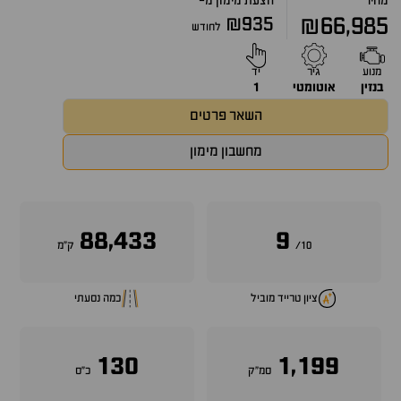
מחיר
הצעת מימון מ-
₪935
₪66,985
לחודש
מנוע
גיר
יד
בנזין
אוטומטי
1
השאר פרטים
מחשבון מימון
88,433
9
10/
ק״מ
ציון טרייד מוביל
כמה נסעתי
130
1,199
סמ״ק
כ״ס