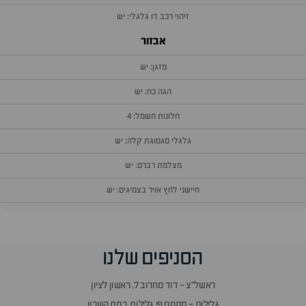
זיהוי רכב דו גלגלי: יש
אבזור
מזגן: יש
הגה כח: יש
חלונות חשמל: 4
גלגלי סגסוגת קלה: יש
מצלמת רברס: יש
חיישני לחץ אויר בצמיגים: יש
וף
הסניפים שלנו
זור
אלות
ראשל״צ - דוד סחרוב 7, ראשון לציון
תשובות
גלילות - מתחם פי גלילות, רמת השרון