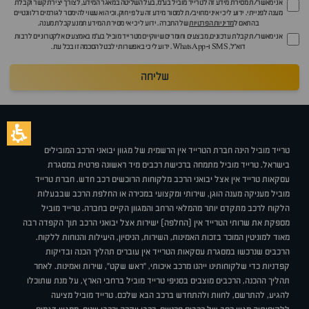
אני מאשר/ת מסירת מידע זה לטרייד מוביל בע"מ, בעל השליטה במאגר המידע, לצורך יצירת קשר וקבלת
מענה לפנייתי. ידוע לי כי איני מחויב/ת למסור מידע זה על פי חוק, וכי הוא עשוי להימסר לגורמים רלוונטיים
בהתאם ל
מדיניות הפרטיות
של החברה. ידוע לי כי אי מסירת המידע תמנע קבלת מענה.
אני מאשר/ת קבלת עדכונים, מבצעים וחומרים שיווקיים מטרייד מוביל בע"מ באמצעים אלקטרוניים לרבות
דוא״ל, SMS ו-WhatsApp. ידוע לי כי באפשרותי לבטל הסכמה זו בכל עת.
שליחה
טרייד מוביל הינה חברת הטרייד אין הרשמית של מגוון יבואני הרכב המובילים
בישראל. טרייד מוביל מתמחה ברכישת רכבים מיד ראשונה פרטית במסגרת
עסקאות טרייד אין אצל יבואני הרכב מלקוחות הרוכשים רכב חדש. חברת טרייד
מוביל מעניקה מענה הוגן, שירותי ומקצועי במכירה או החלפת הרכב שבבעלות
הלקוח לרכב מתקדם יותר מהמלאי הרחב והמגוון הקיים בחברה. טרייד מוביל
מספקת את שרותי הטרייד אין (החלפה) ישירות אצל יבואני הרכב תוך הקפדה רבה
מאוד למוניטין המוכר בזכות האמינות, השירות, הניסיון, היעילות והנוחות ללקוח.
הרכבים שנרכשו במסגרת עסקאות הטרייד אין עוברים תהליך הכנה ובדיקות
קפדניות כדי שלקוחותינו ייהנו מרכב איכותי, "ראש שקט", שירות ואמינות. לאחר
תהליך ההכנה, הרכבים מוצבים בסניפי טרייד מוביל ברחבי הארץ, על מנת שתוכלו
להגיע, להתרשם, לחוות ולהתחדש ברכב הבא שלכם. טרייד מוביל מציעה