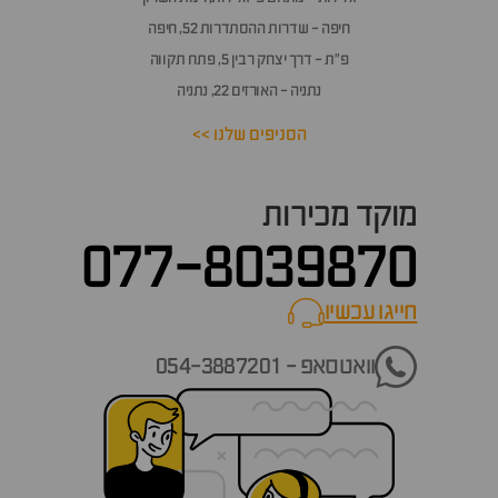
חיפה - שדרות ההסתדרות 52, חיפה
פ״ת - דרך יצחק רבין 5, פתח תקווה
נתניה - האורזים 22, נתניה
הסניפים שלנו >>
מוקד מכירות
077-8039870
חייגו עכשיו
call now
וואטסאפ - 054-3887201