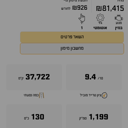
מחיר
הצעת מימון מ-
₪926
₪81,415
לחודש
מנוע
גיר
יד
בנזין
אוטומטי
1
השאר פרטים
מחשבון מימון
37,722
9.4
10/
ק״מ
ציון טרייד מוביל
כמה נסעתי
130
1,199
סמ״ק
כ״ס