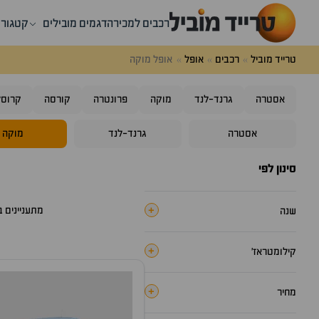
רכבים למכירה
דגמים מובילים
קטגורי
טרייד מוביל
רכבים
אופל
אופל מוקה
אסטרה
גרנד-לנד
מוקה
פרונטרה
קורסה
קרוסל
אסטרה
גרנד-לנד
מוקה
סינון לפי
+
מתעניינים 
שנה
+
קילומטראז׳
+
מחיר