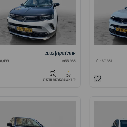
אופל
מוקה
|
2022
67,351 ק"מ
₪66,985
88,433 ק"
1
יד ראשונה
בעלות פרטית