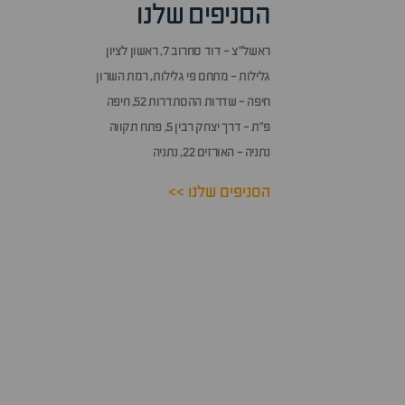
הסניפים שלנו
ראשל״צ - דוד סחרוב 7, ראשון לציון
גלילות - מתחם פי גלילות, רמת השרון
חיפה - שדרות ההסתדרות 52, חיפה
פ״ת - דרך יצחק רבין 5, פתח תקווה
נתניה - האורזים 22, נתניה
הסניפים שלנו >>