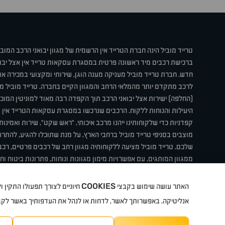
טרייד מוביל הינה חברת הטרייד אין הרשמית של מגוון יבואני הרכב המוב
ברכישת רכבים מיד ראשונה פרטית במסגרת עסקאות טרייד אין אצל יבו
חדש. חברת טרייד מוביל מעניקה מענה הוגן, שירותי ומקצועי במכירה 
לרכב מתקדם יותר מהמלאי הרחב והמגוון הקיים בחברה. טרייד מוביל מ
(החלפה) ישירות אצל יבואני הרכב תוך הקפדה רבה מאוד למוניטין המוכר 
היעילות והנוחות ללקוח. הרכבים שנרכשו במסגרת עסקאות הטרייד אין ע
קפדניות כדי שלקוחותינו ייהנו מרכב איכותי, "ראש שקט", שירות ואמינו
מוצבים בסניפי טרייד מוביל ברחבי הארץ, על מנת שתוכלו להגיע, להת
שלכם. טרייד מוביל מציעה ללקוחותיה מגוון רחב של רכבים פרטיים, רכבי
ממגוון המותגים, עם אפשרויות מימון מגוונות ונוחות, פתרונות ביטוח ו
תחת קורת גג אחת. טרייד מוביל – בדיוק הרכב שחיפשת.
COOKIES
האתר עושה שימוש בקבצי
חיוניים לצורך תפעולו התקין
קיה
סיטרואן
אופל
פיג'ו
MG
Geely
מזדה
בי ווי די
צ'רי
ט
אנליטיקה. באפשרותך לאשר, לדחות או לנהל את העדפותיך באשר לק