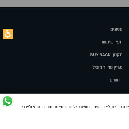
סניפים
תנאי שימוש
תקנון
BUY BACK
מגזין טרייד מוביל
דרושים
נם חיוניים, לצורך שיפור חוויית הגלישה, התאמת תוכן פרסומי ולצרכי
לט
סיאט
מיצובישי
סוזוקי
הונדה
סובארו
סרס
אקספנג