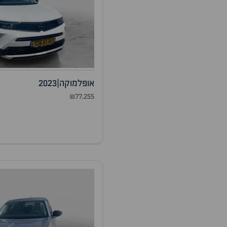
אופל
מוקה
|
2023
₪77,255