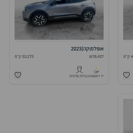
אופל
מוקה
|
2023
מ
₪78,437
53,273 ק"מ
1
יד ראשונה
בעלות פרטית