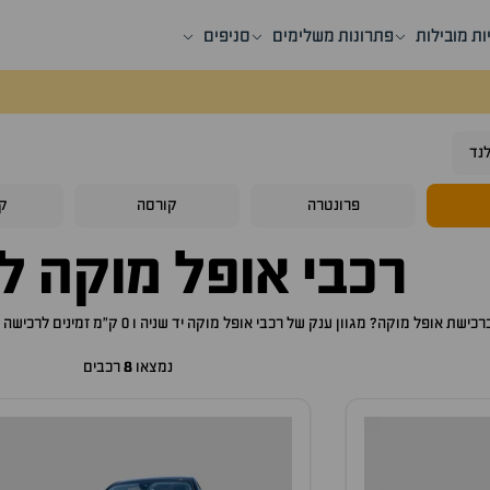
ות מובילות
פתרונות משלימים
סניפים
נד
פרונטרה
קורסה
ק
רכבי
אופל מוקה
למ
ברכישת
אופל מוקה
? מגוון ענק של רכבי
אופל מוקה
יד שניה ו 0 ק"מ זמינים לרכישה באתר, לכם רק נותר לבחור את ה
נמצאו
8
רכבים