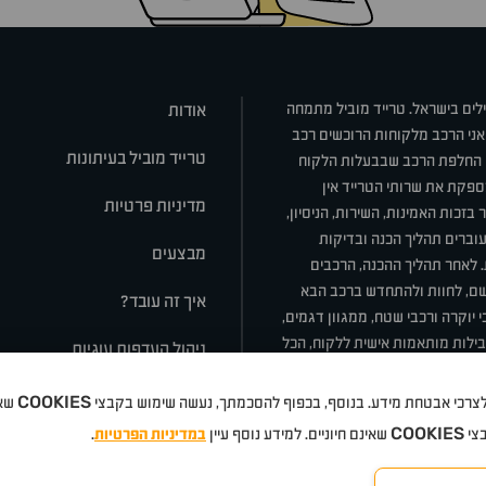
ילים בישראל. טרייד מוביל מתמחה
אודות
אני הרכב מלקוחות הרוכשים רכב
טרייד מוביל בעיתונות
או החלפת הרכב שבבעלות הלקוח
ספקת את שרותי הטרייד אין
מדיניות פרטיות
בזכות האמינות, השירות, הניסיון,
וברים תהליך הכנה ובדיקות
מבצעים
ת. לאחר תהליך ההכנה, הרכבים
רשם, לחוות ולהתחדש ברכב הבא
איך זה עובד?
 יוקרה ורכבי שטח, ממגוון דגמים,
חבילות מותאמות אישית ללקוח, הכל
ניהול העדפות עוגיות
COOKIES
 ולצרכי אבטחת מידע. בנוסף, בכפוף להסכמתך, נעשה שימוש בקבצי
שאי
סלה
ניסאן
טויוטה
דאצ'יה
פולקסווגן
טסלה
ג'יפ
ב מ וו
לקסוס
אאודי
סקודה
יונדאי
רנו
שברו
COOKIES
בצי
שאינם חיוניים. למידע נוסף עיין
במדיניות הפרטיות
.