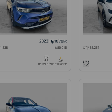
אופל
מוקה
|
2023
53,267 ק"מ
₪80,015
41,336 ק"
1
יד ראשונה
בעלות פרטית