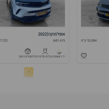
אופל
מוקה
|
2022
52,094 ק"מ
₪81,415
37,722 ק"
1
יד ראשונה
בעלות פרטית
קילומטראז נמוך
1