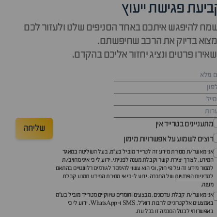
ביעת פגישת ייעוץ
מח להיפגש איתכם באחד הסניפים שלנו ולעזור לכם
צוא בדיוק את הרכב שחיפשתם.
אירו פרטים ונציג יחזור אליכם בהקדם.
מתעניינים בטרייד אין
שליחה
רוצים לשמוע על אפשרויות מימון
אני מאשר/ת מסירת מידע זה לטרייד מוביל בע"מ, בעל השליטה במאגר
המידע, לצורך יצירת קשר וקבלת מענה לפנייתי. ידוע לי כי איני מחויב/ת
למסור מידע זה על פי חוק, וכי הוא עשוי להימסר לגורמים רלוונטיים בהתאם
ל
מדיניות הפרטיות
של החברה. ידוע לי כי אי מסירת המידע תמנע קבלת
מענה.
אני מאשר/ת קבלת עדכונים, מבצעים וחומרים שיווקיים מטרייד מוביל בע"מ
באמצעים אלקטרוניים לרבות דוא״ל, SMS ו-WhatsApp. ידוע לי כי
באפשרותי לבטל הסכמה זו בכל עת.