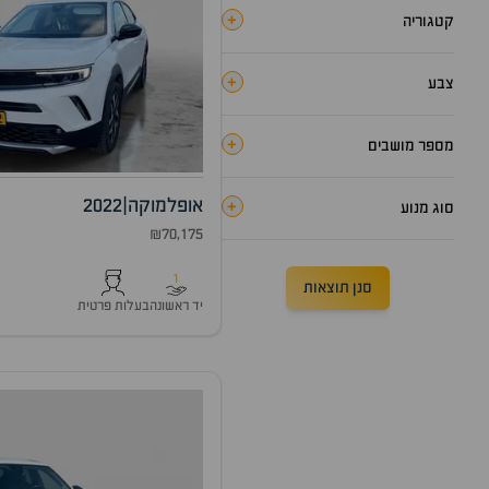
+
קטגוריה
+
צבע
+
מספר מושבים
אופל
מוקה
|
2022
+
סוג מנוע
₪70,175
1
סנן תוצאות
יד ראשונה
בעלות פרטית