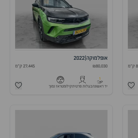
אופל
מוקה
|
2022
מ
₪80,030
27,445 ק"מ
1
יד ראשונה
בעלות פרטית
קילומטראז נמוך