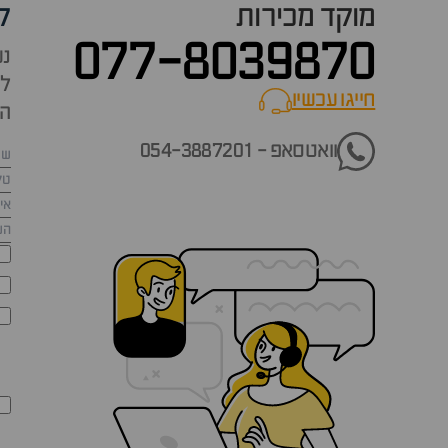
מוקד מכירות
ק
077-8039870
נש
למ
חייגו עכשיו
call now
הש
וואטסאפ - 054-3887201