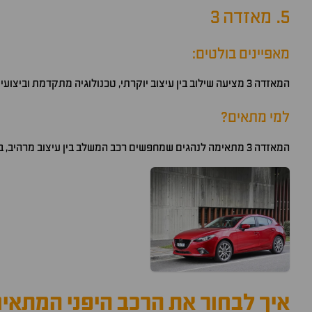
5. מאזדה 3
מאפיינים בולטים:
המאזדה 3 מציעה שילוב בין עיצוב יוקרתי, טכנולוגיה מתקדמת וביצועים מצוינים. הרכב מצויד במנועים חזקים עם דגש רב בנוחות ובביצועים מעולים.
למי מתאים?
המאזדה 3 מתאימה לנהגים שמחפשים רכב המשלב בין עיצוב מרהיב, ביצועים ספורטיביים ואיכות גבוהה. רכב אידיאלי לאנשים שמחפשים גם תחושת יוקרה וגם חוויית נהיגה טובה.
איך לבחור את הרכב היפני המתאי