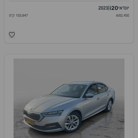
i20
יונדאי
|
2023
₪82,450
103,847 ק"מ