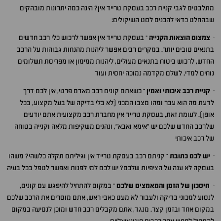
מתלבטים לגבי קניית רכב בעסקת טרייד אין? הינה כמה יתרונות מובהקים
שבהחלט כדאי להכניס לסט השיקולים:
·
צמצום הוצאות הקנייה
– בעסקת טרייד אין אפשר לרכוש כלי רכב חדשים
בתנאים טובים יותר. במקרים רבים אפשר ליהנות מהנחות גבוהות על הרכב
החדש, לרכוש ביטוח בתנאים מעולים, ליהנות ממימון או מפריסת תשלומים
נוחים למדי, לשלם מקדמה נמוכה יחסית ועוד
·
קניית רכב איכותי ואמין
– כשאתם קונים רכב מאדם פרטי, אין לכם דרך
לדעת מה הוא עבר ומהו מצבו המכני (לא בלי בדיקה של בעל מקצוע, בכל
אופן). לעומת זאת, בעסקת טרייד אין מחברת רכב מקצועית אתם יודעים
שלרכב החדש שלכם יש "אימא ואבא", ונהנים משקיפות מלאה וקנייה בטוחה
של רכב איכותי
·
יש לכם כתובת
– קניתם רכב בעסקת טרייד אין וגיליתם תקלה כלשהי? משהו
בעסקה לא ענה על הציפיות שלכם? יש לכם למי לפנות ואפשר לטפל בכל בעיה
·
חיסכון של הזמן והמאמצים שלכם
– במקום להתחיל להיפגש עם קונים,
לנסוע למכוני בדיקה ולעבור לא מעט כאבי ראש, אתם מוסרים את הרכב שלכם
במקום אחד ובזמן קצר. מנגד, אתם מקבלים רכב חדש ומוכן לנסיעה במקום