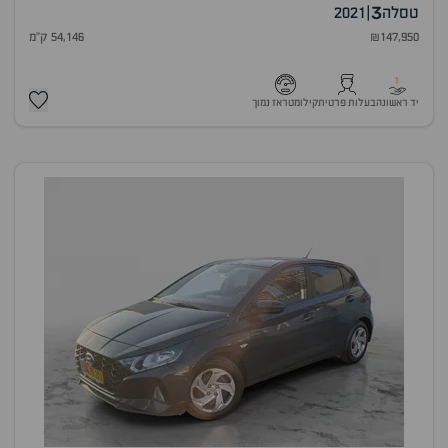
3
טסלה
|
2021
₪147,950
54,146 ק"מ
1
יד ראשונה
בעלות פרטית
קילומטראז נמוך