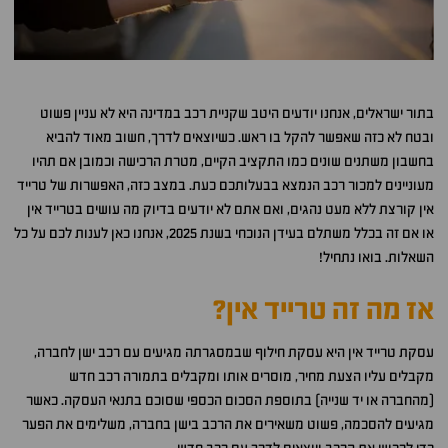
בתור ישראלים, אנחנו יודעים היטב שקניית רכב במדינה היא לא עניין פשוט
ובטח לא כזה שאפשר להקל בו ראש. כשיוצאים לדרך, חשוב מאוד להביא
בחשבון משתנים שונים כמו התקציב הקיים, מטרת הרכישה וכמובן אם תהיו
מעוניינים למכור רכב הנמצא בבעלותכם כעת. במצב כזה, האפשרות של טרייד
אין קורצת ללא מעט נהגים, ואם אתם לא יודעים בדיוק מה עושים בטרייד אין
או אם זה בכלל משתלם בעידן הנוכחי בשנת 2025, אנחנו כאן לענות לכם על כל
השאלות. בואו נתחיל!
אז מה זה טרייד אין?
עסקת טרייד אין היא עסקת חילוף שבמסגרתה מגיעים עם רכב ישן לחברה,
מקבלים עליו הצעת מחיר, מוסרים אותו ומקבלים בתמורה רכב חדש
(מהחברה או יד שנייה) בתוספת הסכום הכספי שסוכם בתנאי העסקה. כאשר
מגיעים להסכמה, פשוט משאירים את הרכב בישן בחברה, משלימים את הפער