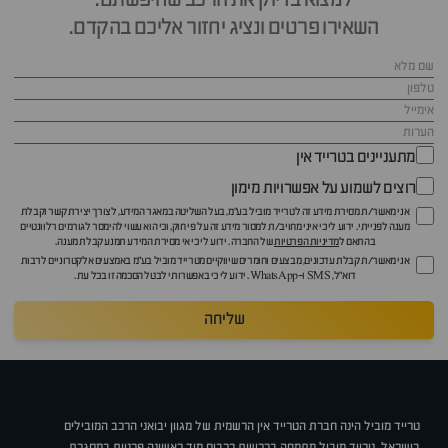
למצוא בדיוק את הרכב שחיפשתם.
השאירו פרטים ונציג יחזור אליכם בהקדם.
מתעניינים בטרייד אין
רוצים לשמוע על אפשרויות מימון
אני מאשר/ת מסירת מידע זה לטרייד מוביל בע"מ, בעל השליטה במאגר המידע, לצורך יצירת קשר וקבלת
מענה לפנייתי. ידוע לי כי איני מחויב/ת למסור מידע זה על פי חוק, וכי הוא עשוי להימסר לגורמים רלוונטיים
בהתאם ל
מדיניות הפרטיות
של החברה. ידוע לי כי אי מסירת המידע תמנע קבלת מענה.
אני מאשר/ת קבלת עדכונים, מבצעים וחומרים שיווקיים מטרייד מוביל בע"מ באמצעים אלקטרוניים לרבות
דוא״ל, SMS ו-WhatsApp. ידוע לי כי באפשרותי לבטל הסכמה זו בכל עת.
שליחה
טרייד מוביל הינה חברת הטרייד אין הרשמית של מגוון יבואני הרכב המובילים
בישראל. טרייד מוביל מתמחה ברכישת רכבים מיד ראשונה פרטית במסגרת