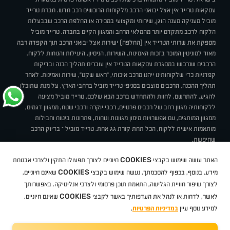
עסקאות טרייד אין אצל יבואני הרכב מלקוחות הרוכשים רכב חדש. חברת טרייד
מוביל מעניקה מענה הוגן, שירותי ומקצועי במכירה או החלפת הרכב שבבעלות
הלקוח לרכב מתקדם יותר מהמלאי הרחב והמגוון הקיים בחברה. טרייד מוביל
מספקת את שרותי הטרייד אין (החלפה) ישירות אצל יבואני הרכב תוך הקפדה רבה
מאוד למוניטין המוכר בזכות האמינות, השירות, הניסיון, היעילות והנוחות ללקוח.
הרכבים שנרכשו במסגרת עסקאות הטרייד אין עוברים תהליך הכנה ובדיקות
קפדניות כדי שלקוחותינו ייהנו מרכב איכותי, "ראש שקט", שירות ואמינות. לאחר
תהליך ההכנה, הרכבים מוצבים בסניפי טרייד מוביל ברחבי הארץ, על מנת שתוכלו
להגיע, להתרשם, לחוות ולהתחדש ברכב הבא שלכם. טרייד מוביל מציעה
ללקוחותיה מגוון רחב של רכבים פרטיים, רכבי יוקרה ורכבי שטח, ממגוון דגמים,
ממגוון המותגים, עם אפשרויות מימון מגוונות ונוחות, פתרונות ביטוח וחבילות
מותאמות אישית ללקוח, הכל תחת קורת גג אחת. טרייד מוביל – בדיוק הרכב
שחיפשת.
אודות
סניפים
טרייד מוביל בעיתונות
תנאי שימוש
מדיניות פרטיות
COOKIES
האתר עושה שימוש בקבצי
חיוניים לצורך תפעולו התקין ולצרכי אבטחת
BUY BACK
תקנון
מבצעים
מגזין טרייד מוביל
איך זה עובד?
דרושים
COOKIES
ניהול העדפות עוגיות
מידע. בנוסף, בכפוף להסכמתך, נעשה שימוש בקבצי
שאינם חיוניים,
לצורך שיפור חוויית הגלישה, התאמת תוכן פרסומי ולצרכי אנליטיקה. באפשרותך
COOKIES
לאשר, לדחות או לנהל את העדפותיך באשר לקבצי
שאינם חיוניים.
קיה
סיטרואן
אופל
פיג'ו
MG
Geely
מזדה
בי ווי די
צ'רי
טסלה
ניסאן
טויוטה
דאצ'יה
פולקסווגן
טסלה
ג'יפ
ב מ וו
לקסוס
אאודי
סקודה
יונדאי
רנו
שברולט
סיאט
מיצובישי
סוזוקי
הונדה
סובארו
סרס
אקספנג
למידע נוסף עיין
במדיניות הפרטיות
.