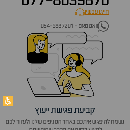
077-8039870
חייגו עכשיו
call now
וואטסאפ - 054-3887201
קביעת פגישת ייעוץ
נשמח להיפגש איתכם באחד הסניפים שלנו ולעזור לכם