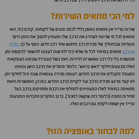
כדי לרכוש את הרכב ויוצאים לדרך עם רכב חדש.
למי הכי מתאים השירות?
שירות טרייד אין מתאים באופן כללי לכמה סוגים של לקוחות. קודם כול, הוא
מתאים לכל מי שרוצה לשדרג את הרכב שלו ומעוניין לחסוך את הזמן היקר
והטרחה שבתהליך של מכירת רכב וחיפוש אחר רכב חדש. נוסף על כך,
טרייד
אין רכב
מתאים במיוחד לכל מי שלא יכול להרשות לעצמו להישאר לתקופת זמן
ממושכת בלי כלי רכב ואפשרות לניידות, זאת בשל העובדה שבסוג העסקאות
האלו מבצעים חילוף "ראש בראש", כלומר מוסרים את הרכב הישן ובאותו
המעמד מקבלים את הרכב החדש, לעומת מכירה עצמאית שבה יכול לחלוף זמן
לא קצר מרגע מכירת הרכב ועד לקניית הרכב החדש. כמו כן, האפשרות הזאת
מתאימה במיוחד לאלו המעוניינים להחליף את רכבם ומחזיקים ברכב בעל
סחירות נמוכה (כלומר כזה שקשה למכור). ברוב המקרים החברות המציעות
טרייד אין ישמחו לקחת גם רכבים כאלו.
למה לבחור באופציה הזו?