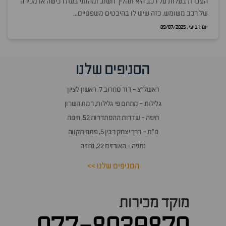
העברת בעלות על רכב היא תהליך חשוב ומהותי בעת רכישה או מכירה
של רכב משומש, כזה שיש לו בהיבטים משפטיים...
יום רביעי , 09/07/2025
הסניפים שלנו
ראשל״צ - דוד סחרוב 7, ראשון לציון
גלילות - מתחם פי גלילות, רמת השרון
חיפה - שדרות ההסתדרות 52, חיפה
פ״ת - דרך יצחק רבין 5, פתח תקווה
נתניה - האורזים 22, נתניה
הסניפים שלנו >>
מוקד מכירות