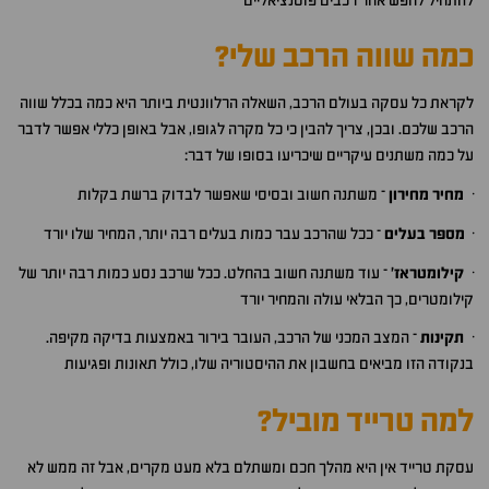
להתחיל לחפש אחר רכבים פוטנציאליים
כמה שווה הרכב שלי?
לקראת כל עסקה בעולם הרכב, השאלה הרלוונטית ביותר היא כמה בכלל שווה
הרכב שלכם. ובכן, צריך להבין כי כל מקרה לגופו, אבל באופן כללי אפשר לדבר
על כמה משתנים עיקריים שיכריעו בסופו של דבר:
·
מחיר מחירון
– משתנה חשוב ובסיסי שאפשר לבדוק ברשת בקלות
·
מספר בעלים
– ככל שהרכב עבר כמות בעלים רבה יותר, המחיר שלו יורד
·
קילומטראז'
– עוד משתנה חשוב בהחלט. ככל שרכב נסע כמות רבה יותר של
קילומטרים, כך הבלאי עולה והמחיר יורד
·
תקינות
– המצב המכני של הרכב, העובר בירור באמצעות בדיקה מקיפה.
בנקודה הזו מביאים בחשבון את ההיסטוריה שלו, כולל תאונות ופגיעות
למה טרייד מוביל?
עסקת טרייד אין היא מהלך חכם ומשתלם בלא מעט מקרים, אבל זה ממש לא