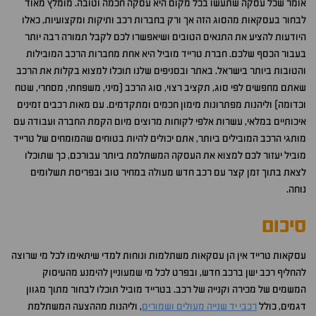
אומר שכל עסקה שתעשו בכל מקום היא עסקה חכמה וטובה. מומלץ מאוד
לבחור בעסקאות מהסוג הזה אך ורק בחברות רכב ותיקות ומקצועיות, כאלו
היודעות להציע את התנאים הטובים ושיאפשרו לכם לקבל תמורה רבה יותר
בעבור הכסף שלכם. חברת טרייד מוביל היא אחת מחברות הרכב המובילות
והטובות ביותר בישראל. באתר ובסניפים שלנו תוכלו למצוא בקלות את הרכב
שאתם מחפשים לפי סוג, תקציב רצוי, סוג הרכב (מיני, משפחתי, מסחרי, שטח
וכדומה) וליהנות מפתרונות מימון חכמים ומתקדמים. עם מאות רכבים זמינים
איכותיים במלאי, עשרות אלפי לקוחות מרוצים מיום הקמת החברה ועבודה עם
מותגי הרכב המובילים ביותר, אתם יכולים להיות בטוחים שהמומחים של טרייד
מוביל יעזור לכם למצוא את העסקה המשתלמת ביותר עבורכם, כך שתוכלו
לצאת בתוך זמן קצר עם רכב חדש מעולה במחיר טוב ובפריסת תשלומים
נוחה.
סיכום
עסקאות טרייד אין הן עסקאות משתלמות ונוחות למדי שיתאימו לכל מי שרוצה
להחליף רכב ישן ברכב חדש, ובפרט לכל מי שמעוניין להימנע מהעיסוק
המשמים של מכירה וקנייה של רכב. בטרייד מוביל תוכלו לבחור מתוך מגוון
דגמים, כולל
רכבי יד שנייה מעולים ושמורים
, וליהנות מההצעה המשתלמת