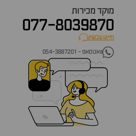
מוקד מכירות
077-8039870
חייגו עכשיו
call now
וואטסאפ - 054-3887201