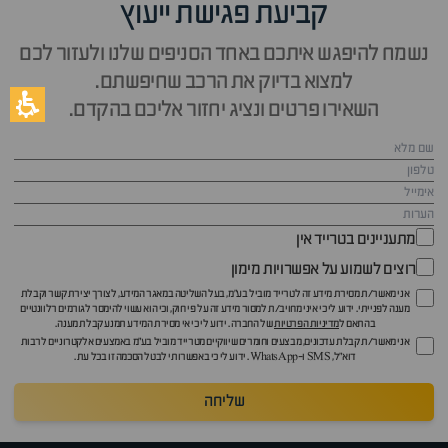
קביעת פגישת ייעוץ
נשמח להיפגש איתכם באחד הסניפים שלנו ולעזור לכם
למצוא בדיוק את הרכב שחיפשתם.
השאירו פרטים ונציג יחזור אליכם בהקדם.
מתעניינים בטרייד אין
רוצים לשמוע על אפשרויות מימון
אני מאשר/ת מסירת מידע זה לטרייד מוביל בע"מ, בעל השליטה במאגר המידע, לצורך יצירת קשר וקבלת
מענה לפנייתי. ידוע לי כי איני מחויב/ת למסור מידע זה על פי חוק, וכי הוא עשוי להימסר לגורמים רלוונטיים
בהתאם ל
מדיניות הפרטיות
של החברה. ידוע לי כי אי מסירת המידע תמנע קבלת מענה.
אני מאשר/ת קבלת עדכונים, מבצעים וחומרים שיווקיים מטרייד מוביל בע"מ באמצעים אלקטרוניים לרבות
דוא״ל, SMS ו-WhatsApp. ידוע לי כי באפשרותי לבטל הסכמה זו בכל עת.
שליחה