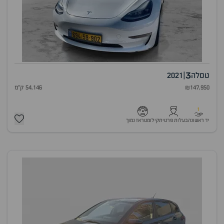
3
טסלה
|
2021
₪147,950
54,146 ק"מ
1
יד ראשונה
בעלות פרטית
קילומטראז נמוך