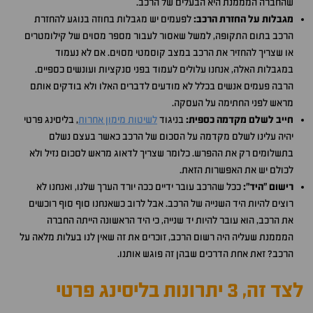
שהחברה המממנת היא הבעלים של הרכב.
מגבלות על החזרת הרכב:
לפעמים יש מגבלות בחוזה בנוגע להחזרת
הרכב בתום התקופה, למשל שאסור לעבור מספר מסוים של קילומטרים
או שצריך להחזיר את הרכב במצב קוסמטי מסוים. אם לא נעמוד
במגבלות האלה, אנחנו עלולים לעמוד בפני סנקציות ועונשים כספיים.
הרבה פעמים אנשים בכלל לא מודעים לדברים האלו ולא בודקים אותם
מראש לפני החתימה על העסקה.
חייב לשלם מקדמה כספית:
בניגוד
לשיטות מימון אחרות
, בליסינג פרטי
יהיה עלינו לשלם מקדמה על הסכום של הרכב כאשר בעצם נשלם
בתשלומים רק את ההפרש. כלומר שצריך לדאוג מראש לסכום נזיל ולא
לכולם יש את האפשרות הזאת.
רישום "היד":
ככל שהרכב עובר ידיים ככה יורד הערך שלנו, ואנחנו לא
רוצים להיות היד השנייה של הרכב. אבל לרוב כשאנחנו סוף סוף רוכשים
את הרכב, הוא עובר להיות יד שנייה, כי היד הראשונה הייתה החברה
המממנת שעליה היה רשום הרכב, זוכרים את זה שאין לנו בעלות מלאה על
הרכב? זאת אחת הדרכים שבהן זה פוגש אותנו.
לצד זה, 3 יתרונות בליסינג פרטי