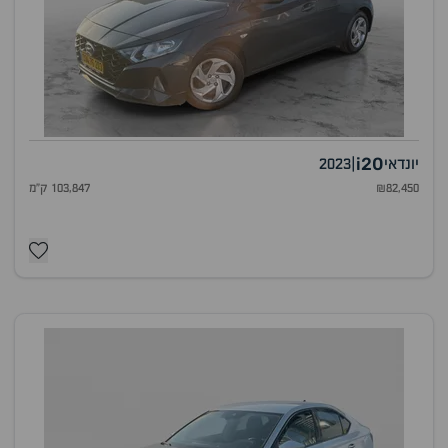
i20
יונדאי
|
2023
₪82,450
103,847 ק"מ