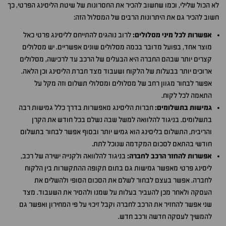
לא הכול שלילי, וכמו שחשוב להכיר את החסרונות של שיטת הליסינג הפרטי, כך
חשוב להכיר גם את היתרונות הרבים של המסלול הזה:
אפשרות לכל מיני מסלולים:
לרוב נוהגים להתייחס לליסינג פרטי כאל
מוצר אחד, בפועל מדובר בכמה מסלולים שונים אפשריים. יש מסלולים
קצרים יותר שבהם החברה היא הבעלים של הרכב עד לרכישה, מסלולים
ארוכים יותר בבעלות של הלקוח ושעבוד מצד חברת הליסינג וכן הלאה.
אפשר לבחור מגוון רחב של מסלולים ומסלולי תשלום וזה מקל על
התאמה לכל לקוח.
גמישות בתשלומים:
חברות הליסינג מאפשרות בדרך כלל גמישות רבה
בתשלומים. בניגוד להלוואה למשל שבה נשלם בכל חודש את הקרן
והריבית, התשלום בליסינג הוא גמיש יותר ובסוף אפשר לבחור בתשלום
חודשי בהתאם לסכום המקדמה שנוכל לתת.
אפשרות להחזר הרכב לחברה:
בניגוד להלוואה ולקנייה ישירה של רכב,
ליסינג פרטי מאפשר גמישות גם בתום תקופה ההתקשרות בין הלקוח
לחברה. אפשר בעצם לבחור לשלם את הסכום הסופי ולהשלים את
העסקה ולאחר מכן להעביר בעלות על שמנו ולהסיר את השעבוד. מצד
שני אפשר להחזיר את הרכב לחברה וקבל זיכוי על פי המחירון ואפשר גם
להמשיך לעסקה חדשה ורכב חדש.