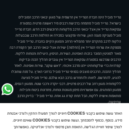
טרייד מוביל הינה חברת הטרייד אין הרשמית של מגוון יבואני הרכב המובילים
בישראל. טרייד מוביל מתמחה ברכישת רכבים מיד ראשונה פרטית במסגרת
עסקאות טרייד אין אצל יבואני הרכב מלקוחות הרוכשים רכב חדש. חברת טרייד
מוביל מעניקה מענה הוגן, שירותי ומקצועי במכירה או החלפת הרכב שבבעלות
הלקוח לרכב מתקדם יותר מהמלאי הרחב והמגוון הקיים בחברה. טרייד מוביל
מספקת את שרותי הטרייד אין (החלפה) ישירות אצל יבואני הרכב תוך הקפדה רבה
מאוד למוניטין המוכר בזכות האמינות, השירות, הניסיון, היעילות והנוחות ללקוח.
הרכבים שנרכשו במסגרת עסקאות הטרייד אין עוברים תהליך הכנה ובדיקות
קפדניות כדי שלקוחותינו ייהנו מרכב איכותי, "ראש שקט", שירות ואמינות. לאחר
תהליך ההכנה, הרכבים מוצבים בסניפי טרייד מוביל ברחבי הארץ, על מנת שתוכלו
להגיע, להתרשם, לחוות ולהתחדש ברכב הבא שלכם. טרייד מוביל מציעה
ללקוחותיה מגוון רחב של רכבים פרטיים, רכבי יוקרה ורכבי שטח, ממגוון דגמים,
ממגוון המותגים, עם אפשרויות מימון מגוונות ונוחות, פתרונות ביטוח וחבילות
מותאמות אישית ללקוח, הכל תחת קורת גג אחת. טרייד מוביל – בדיוק הרכב
שחיפשת.
אודות
סניפים
טרייד מוביל בעיתונות
תנאי שימוש
מדיניות פרטיות
COOKIES
האתר עושה שימוש בקבצי
חיוניים לצורך תפעולו התקין ולצרכי אבטחת
BUY BACK
תקנון
מבצעים
מגזין טרייד מוביל
איך זה עובד?
דרושים
COOKIES
ניהול העדפות עוגיות
מידע. בנוסף, בכפוף להסכמתך, נעשה שימוש בקבצי
שאינם חיוניים,
לצורך שיפור חוויית הגלישה, התאמת תוכן פרסומי ולצרכי אנליטיקה. באפשרותך