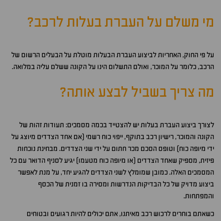
מי משלם על העברת בעלות לרכב?
על פי החוק, האחריות לביצוע העברת הבעלות מוטלת על הבעלים הרשום של
הרכב, כלומר על המוכר, ואולם התשלום הינו על הקונה ששלם עליה במלואה.
מה צריך בשביל לבצע אותה?
לצורך ביצוע העברת בעלות יש להצטייד בכמה מסמכים: תעודות זהות של
הקונה והמוכר, רישיון רכב בתוקף, ייפוי כוח רשמי (אם אחד הצדדים מיוצג על
ידי מיופה כוח) וטופס הסכם מכר חתום על ידי שני הצדדים. מבחינת נוכחות
פיזית, מספיק שאחד הצדדים (או מיופה כוח מטעמו) יגיע לסניף הדואר עם כל
המסמכים האלה. כמובן שמומלץ לשני הצדדים להגיע יחד, על מנת לאפשר
ביצוע מדויק של כל הבדיקות הנדרשות ומסירה בו זמנית של הכסף
והמפתחות.
כשאתם בוחרים לרכוש רכב מאיתנו, אתם יכולים להיות רגועים ובטוחים