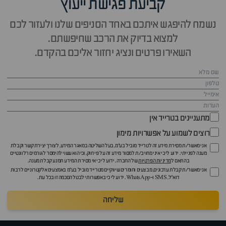
קביעת פגישת ייעוץ
נשמח להיפגש איתכם באחד הסניפים שלנו ולעזור לכם
למצוא בדיוק את הרכב שחיפשתם.
השאירו פרטים ונציג יחזור אליכם בהקדם.
מתעניינים בטרייד אין
רוצים לשמוע על אפשרויות מימון
אני מאשר/ת מסירת מידע זה לטרייד מוביל בע"מ, בעל השליטה במאגר המידע, לצורך יצירת קשר וקבלת
מענה לפנייתי. ידוע לי כי איני מחויב/ת למסור מידע זה על פי חוק, וכי הוא עשוי להימסר לגורמים רלוונטיים
בהתאם ל
מדיניות הפרטיות
של החברה. ידוע לי כי אי מסירת המידע תמנע קבלת מענה.
אני מאשר/ת קבלת עדכונים, מבצעים וחומרים שיווקיים מטרייד מוביל בע"מ באמצעים אלקטרוניים לרבות
דוא״ל, SMS ו-WhatsApp. ידוע לי כי באפשרותי לבטל הסכמה זו בכל עת.
שליחה