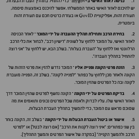
1.
כניסה לאזור האישי ב-mygov –
כדי להתחיל בתהליך העברת הבעלות,
יש להיכנס לאזור האישי באתר הממשלתי. אפשר להיכנס באמצעות סיסמה,
תעודת זהות, אפליקציית GovID או בעזרת כרטיס חכם עם תעודת זהות
ביומטרית.
2.
בחירת הרכב ותחילת תהליך ההעברה על ידי המוכר –
לאחר הכניסה
לאזור האישי, על המוכר ללחוץ על לשונית "רישיון רכב", לבחור את כלי הרכב
הרלוונטי ואז ללחוץ על "העברת בעלות". בשלב הבא, יש ללחוץ על "אני רוצה
להתחיל בתהליך העברה".
3.
הזנת פרטי הקונה ופנייה אליו –
המוכר נדרש להזין את פרטי הזהות של
הקונה ולאחר מכן ללחוץ על כפתור "לפנייה לקונה". בשלב זה, הפנייה מועברת
לקונה ובה כל הפרטים שהזין המוכר.
4.
בדיקת הפרטים על ידי הקונה –
הקונה נחשף לפרטים שהזין המוכר דרך
האזור האישי שלו. עליו לבדוק ולאמת שכל הפרטים נכונים ותואמים את מה
שסוכם מראש עם המוכר, כדי להמשיך בתהליך העברת הבעלות.
5.
אישור או ביטול העברת הבעלות על ידי הקונה –
בשלב זה, הקונה בוחר
בין שני כפתורים: "איני רוצה לקנות את הרכב" (אם רוצה לבטל) או "לפרטי
הרכב ולהמשך הקנייה" (במקרה של אישור הפרטים והמשך התהליך).