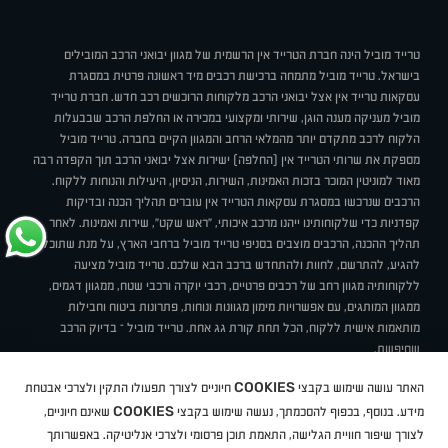
טרייד מוביל הינה חברת הטרייד אין הרשמית של מגוון יבואני הרכב המובילים
בישראל. טרייד מוביל מתמחה ברכישת רכבים מיד ראשונה פרטית במסגרת
עסקאות טרייד אין אצל יבואני הרכב מלקוחות הרוכשים רכב חדש. חברת טרייד
מוביל מעניקה מענה הוגן, שירותי ומקצועי במכירה או החלפת הרכב שבבעלות
הלקוח לרכב מתקדם יותר מהמלאי הרחב והמגוון הקיים בחברה. טרייד מוביל
מספקת את שרותי הטרייד אין (החלפה) ישירות אצל יבואני הרכב תוך הקפדה רבה
מאוד למוניטין המוכר בזכות האמינות, השירות, הניסיון, היעילות והנוחות ללקוח.
הרכבים שנרכשו במסגרת עסקאות הטרייד אין עוברים תהליך הכנה ובדיקות
קפדניות כדי שלקוחותינו ייהנו מרכב איכותי, "ראש שקט", שירות ואמינות. לאחר
תהליך ההכנה, הרכבים מוצבים בסניפי טרייד מוביל ברחבי הארץ, על מנת שתוכלו
להגיע, להתרשם, לחוות ולהתחדש ברכב הבא שלכם. טרייד מוביל מציעה
ללקוחותיה מגוון רחב של רכבים פרטיים, רכבי יוקרה ורכבי שטח, ממגוון דגמים,
ממגוון המותגים, עם אפשרויות מימון מגוונות ונוחות, פתרונות ביטוח וחבילות
מותאמות אישית ללקוח, הכל תחת קורת גג אחת. טרייד מוביל – בדיוק הרכב
שחיפשת.
אודות
סניפים
טרייד מוביל בעיתונות
תנאי שימוש
מדיניות פרטיות
COOKIES
האתר עושה שימוש בקבצי
חיוניים לצורך תפעולו התקין ולצרכי אבטחת
BUY BACK
תקנון
מבצעים
מגזין טרייד מוביל
איך זה עובד?
דרושים
COOKIES
ניהול העדפות עוגיות
מידע. בנוסף, בכפוף להסכמתך, נעשה שימוש בקבצי
שאינם חיוניים,
לצורך שיפור חוויית הגלישה, התאמת תוכן פרסומי ולצרכי אנליטיקה. באפשרותך