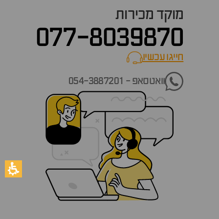
מוקד מכירות
077-8039870
חייגו עכשיו
call now
וואטסאפ - 054-3887201