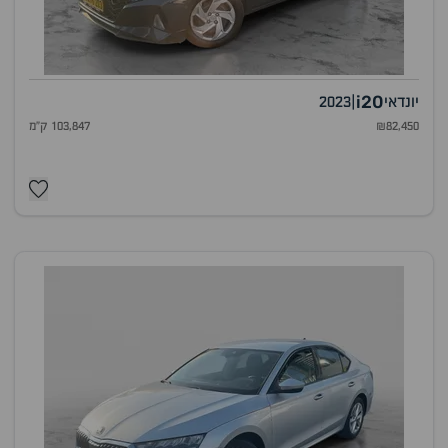
i20
יונדאי
|
2023
₪82,450
103,847 ק"מ