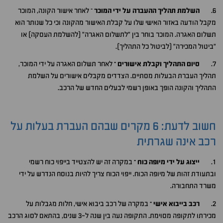
6.
השלמת תהליך ההעברה על ידי המוכר
– לאחר אישור הקונה, המוכר
מקבל הודעה באזור האישי שלו על קבלת האישור מהקונה וכי כל שנותר הוא
תשלום האגרה. המוכר בוחר בין "לתשלום האגרה" (להשלמת העסקה) או
"ביטול המכירה" (לביטול כל התהליך).
7.
סיום התהליך וקבלת אישורים –
לאחר תשלום האגרה על ידי המוכר,
תהליך העברת הבעלות מסתיים. הצדדים מקבלים אישורים על השלמת
התהליך והקונה הופך באופן רשמי לבעלים החדש של הרכב.
חשוב לדעת: 6 מקרים שבהם העברת בעלות על
רכב אינה שגרתית
1.
ייצוג על ידי מיופה כוח –
במקרה זה יש להצטייד בייפוי כוח רשמי
ובתעודת זהות של מיופה הכוח. ייפוי הכוח צריך להיות בנוסח הנדרש על ידי
משרד התחבורה.
2.
רכב בייבוא אישי –
במקרה של רכב ביבוא אישי, חלות מגבלות על
מכירתו לתקופה מסוימת. התקופה נעה בין שנה ל-3 שנים, בהתאם לסוג הרכב