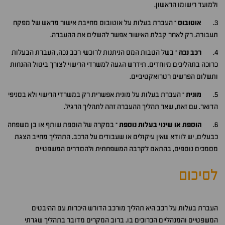
ולמועד רישומו הראשון.
3.
אוטובוס –
העברת בעלות על אוטובוס מחייבת אישור מראש של מפקח
תעבורה. רק לאחר קבלת האישור אפשר להשלים את ההעברה.
4.
רכב נכה –
בשל הטבות המס הניתנות לרוכשי רכב נכה, העברת הבעלות
כרוכה בתהליכים מיוחדים. תידרש הגעה למשרדי הרישוי לצורך ביטול ההנחות
ותשלום הפרשים רטרואקטיביים.
5.
מונית –
העברת בעלות על מונית אפשרית רק במשרדי הרישוי ולא בסניפי
הדואר. עם זאת, שאר תהליך ההעברה זהה לתהליך הרגיל.
6.
הוספת או שינוי בעלות נוספת –
במקרה של הוספת שותף או בן משפחה
כבעלים, יש לוודא שאין עיקולים או שעבודים על הרכב. התהליך מחייב הצגת
מסמכים נוספים, בהתאם לקרבה המשפחתית ולהסדרים המשפטיים
לסיכום
העברת בעלות על רכב היא תהליך מורכב הדורש היכרות עם ההיבטים
המשפטיים והמנהליים הכרוכים בו. ברוב המקרים מדובר בתהליך שגרתי