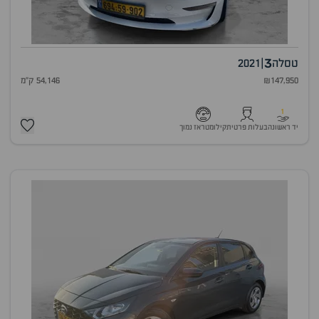
3
טסלה
|
2021
₪147,950
54,146 ק"מ
1
יד ראשונה
בעלות פרטית
קילומטראז נמוך