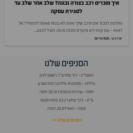
איך מוכרים רכב בצורה נכונה? שלב אחר שלב עד
לסגירת עסקה
החלטת למכור את הרכב שלך ואתה לא בטוח מאיפה להתחיל? אל
דאגה - עם קצת ידע מוקדם והכנה נכונה, תוכל לבצע...
יום רביעי , 29/10/2025
הסניפים שלנו
ראשל״צ - דוד סחרוב 7, ראשון לציון
גלילות - מתחם פי גלילות, רמת השרון
חיפה - שדרות ההסתדרות 52, חיפה
פ״ת - דרך יצחק רבין 5, פתח תקווה
נתניה - האורזים 22, נתניה
הסניפים שלנו >>