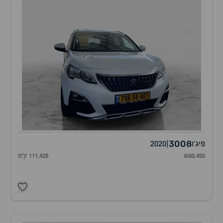
3008
פיג'ו
|
2020
₪60,450
111,428 ק"מ