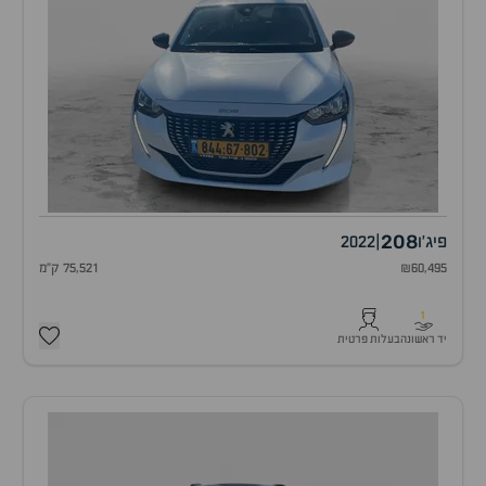
208
פיג'ו
|
2022
₪60,495
75,521 ק"מ
1
יד ראשונה
בעלות פרטית