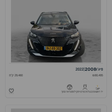
2008
פיג'ו
|
2022
₪80,495
29,480 ק"מ
1
יד ראשונה
בעלות פרטית
קילומטראז נמוך