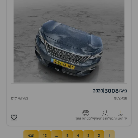
3008
פיג'ו
|
2020
₪72,420
43,763 ק"מ
1
יד ראשונה
בעלות פרטית
קילומטראז נמוך
1
2
3
4
5
...
12
הבא