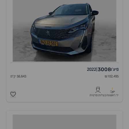
3008
פיג'ו
|
2022
₪102,495
56,643 ק"מ
1
יד ראשונה
בעלות פרטית