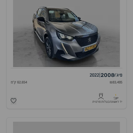
2008
פיג'ו
|
2022
₪83,495
62,654 ק"מ
1
יד ראשונה
בעלות פרטית