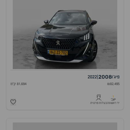
2008
פיג'ו
|
2022
₪82,495
81,694 ק"מ
1
יד ראשונה
בעלות פרטית