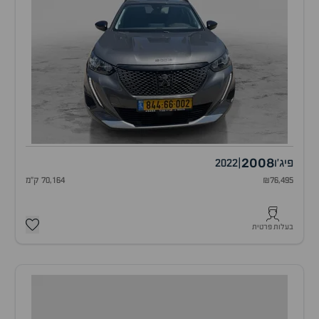
2008
פיג'ו
|
2022
₪76,495
70,164 ק"מ
בעלות פרטית