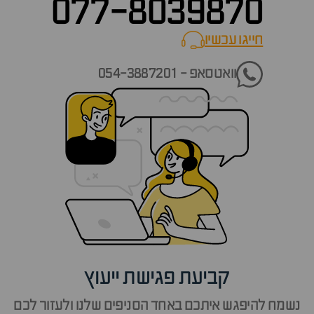
077-8039870
חייגו עכשיו
call now
וואטסאפ - 054-3887201
קביעת פגישת ייעוץ
נשמח להיפגש איתכם באחד הסניפים שלנו ולעזור לכם