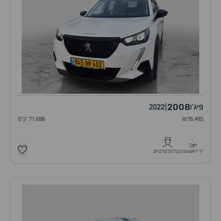
2008
פיג'ו
|
2022
₪76,495
71,698 ק"מ
1
יד ראשונה
בעלות פרטית