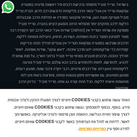
בישראל. טרייד מוביל מתמחה ברכישת רכבים מיד ראשונה פרטית במסגרת
עסקאות טרייד אין אצל יבואני הרכב מלקוחות הרוכשים רכב חדש. חברת טרייד
מוביל מעניקה מענה הוגן, שירותי ומקצועי במכירה או החלפת הרכב שבבעלות
הלקוח לרכב מתקדם יותר מהמלאי הרחב והמגוון הקיים בחברה. טרייד מוביל
מספקת את שרותי הטרייד אין (החלפה) ישירות אצל יבואני הרכב תוך הקפדה רבה
מאוד למוניטין המוכר בזכות האמינות, השירות, הניסיון, היעילות והנוחות ללקוח.
הרכבים שנרכשו במסגרת עסקאות הטרייד אין עוברים תהליך הכנה ובדיקות
קפדניות כדי שלקוחותינו ייהנו מרכב איכותי, "ראש שקט", שירות ואמינות. לאחר
תהליך ההכנה, הרכבים מוצבים בסניפי טרייד מוביל ברחבי הארץ, על מנת שתוכלו
להגיע, להתרשם, לחוות ולהתחדש ברכב הבא שלכם. טרייד מוביל מציעה
ללקוחותיה מגוון רחב של רכבים פרטיים, רכבי יוקרה ורכבי שטח, ממגוון דגמים,
ממגוון המותגים, עם אפשרויות מימון מגוונות ונוחות, פתרונות ביטוח וחבילות
מותאמות אישית ללקוח, הכל תחת קורת גג אחת. טרייד מוביל – בדיוק הרכב
שחיפשת.
אודות
סניפים
טרייד מוביל בעיתונות
תנאי שימוש
מדיניות פרטיות
COOKIES
האתר עושה שימוש בקבצי
חיוניים לצורך תפעולו התקין ולצרכי אבטחת
BUY BACK
תקנון
מבצעים
מגזין טרייד מוביל
איך זה עובד?
דרושים
COOKIES
ניהול העדפות עוגיות
מידע. בנוסף, בכפוף להסכמתך, נעשה שימוש בקבצי
שאינם חיוניים,
לצורך שיפור חוויית הגלישה, התאמת תוכן פרסומי ולצרכי אנליטיקה. באפשרותך
COOKIES
לאשר, לדחות או לנהל את העדפותיך באשר לקבצי
שאינם חיוניים.
קיה
סיטרואן
אופל
פיג'ו
MG
Geely
מזדה
בי ווי די
צ'רי
טסלה
ניסאן
טויוטה
דאצ'יה
פולקסווגן
טסלה
ג'יפ
ב מ וו
לקסוס
אאודי
סקודה
יונדאי
רנו
שברולט
סיאט
מיצובישי
סוזוקי
הונדה
סובארו
סרס
אקספנג
למידע נוסף עיין
במדיניות הפרטיות
.