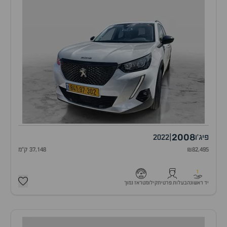
2008
פיג'ו
|
2022
₪82,495
37,148 ק"מ
1
יד ראשונה
בעלות פרטית
קילומטראז נמוך