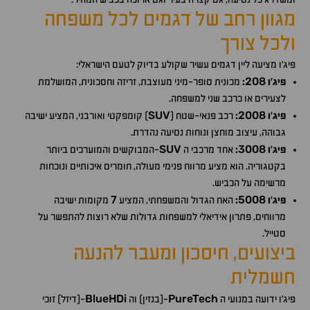
מגוון רחב של דגמים לכל משפחה
ולכל צורך
פיג'ו מציעה ליין דגמים עשיר שקולע בדיוק לטעם הישראלי:
208
פיג'ו
:
מכונית סופר-מיני מעוצבת, זריזה וחסכונית, המושלמת
לצעירים או כרכב שני למשפחה.
SUV
2008
פיג'ו
:
רכב פנאי-שטח (
) קומפקטי ואורבני, המציע ישיבה
גבוהה, עיצוב מוחצן ונוחות נסיעה נהדרת.
SUV
3008
פיג'ו
:
אחד מרכבי ה
-המבוקשים והמוערכים ביותר
בקטגוריה. הוא מציע מרווח פנימי מעולה, חומרים איכותיים ונוכחות
מרשימה על הכביש.
7
5008
פיג'ו
:
האח הגדול והמשפחתי, המציע
מקומות ישיבה
מרווחים, פתרון אידיאלי למשפחות גדולות שלא רוצות להתפשר על
סטייל.
ביצועים, חיסכון ומעבר להנעה
חשמלית
BlueHDi
PureTech
פיג'ו ידועה במנועי ה
-(בנזין) וה
-(דיזל) זוכי