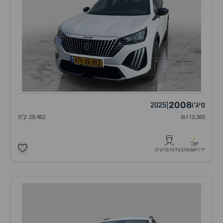
2008
פיג'ו
|
2025
₪113,365
29,462 ק"מ
1
יד ראשונה
בעלות פרטית