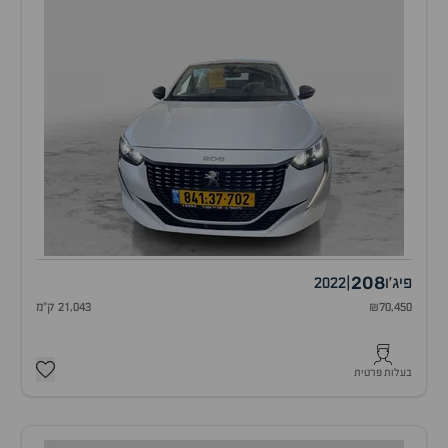
208
פיג'ו
|
2022
₪70,450
21,043 ק"מ
בעלות פרטית