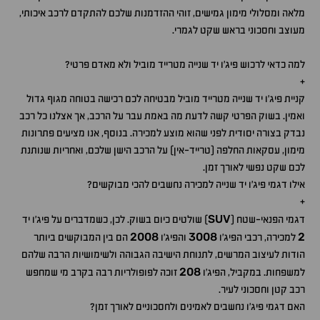
מלאה ומסלולי מימון גמישים, זוהי ההזדמנות שלכם להתקדם לרכב איכותי,
מעוצב וחסכוני בראש שקט לגמרי.
למה כדאי לרכוש פיג'ו יד שנייה מטרייד מוביל ולא מאדם פרטי?
+
קניית פיג'ו יד שנייה מטרייד מוביל מבטיחה לכם רכישה בטוחה מגוף גדול
ואמין. בשוק הפרטי קשה לדעת מה באמת עבר על הרכב, אך אצלנו כל רכב
נבדק בצורה יסודית לפני שהוא מוצע למכירה. בנוסף, אנו מציעים פתרונות
מימון, עסקאות החלפה (טרייד-אין) על הרכב הישן שלכם, ואחריות שנותנת
לכם שקט נפשי לאורך זמן.
אילו דגמי פיג'ו יד שנייה למכירה נחשבים להכי מבוקשים?
+
SUV
דגמי הפנאי-שטח (
) שולטים כיום בשוק. לכן, כשמדברים על פיג'ו יד
2008
3008
2
למכירה, רכבי הפיג'ו
והפיג'ו
הם בין המבוקשים ביותר
הודות לעיצוב המרשים, לתנוחת הישיבה הגבוהה ולשימושיות הרבה שלהם
208
למשפחות. במקביל, הפיג'ו
זוכה לפופולריות רבה בקרב מי שמחפש
רכב קטן וחסכוני לעיר.
האם דגמי פיג'ו נחשבים לאמינים ולחסכוניים לאורך זמן?