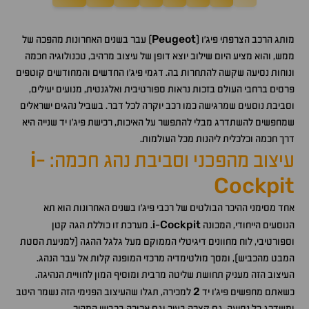
Peugeot
מותג הרכב הצרפתי פיג'ו (
) עבר בשנים האחרונות מהפכה של
ממש, והוא מציע היום שילוב יוצא דופן של עיצוב מרהיב, טכנולוגיה חכמה
ונוחות נסיעה שקשה להתחרות בה. דגמי פיג'ו החדשים והמחודשים קוטפים
פרסים ברחבי העולם בזכות נראות ספורטיבית ואלגנטית, מנועים יעילים,
וסביבת נוסעים שמרגישה כמו רכב יוקרה לכל דבר. בשביל נהגים ישראלים
שמחפשים להשתדרג מבלי להתפשר על האיכות, רכישת פיג'ו יד שנייה היא
דרך חכמה וכלכלית ליהנות מכל העולמות.
i
עיצוב מהפכני וסביבת נהג חכמה:
-
Cockpit
אחד מסימני ההיכר הבולטים של רכבי פיג'ו בשנים האחרונות הוא תא
i
Cockpit
הנוסעים הייחודי, המכונה
-
. מערכת זו כוללת הגה קטן
וספורטיבי, לוח מחוונים דיגיטלי הממוקם מעל גלגל ההגה (למניעת הסטת
המבט מהכביש), ומסך מולטימדיה מרכזי המופנה קלות אל עבר הנהג.
העיצוב הזה מעניק תחושת שליטה מרבית ומוסיף המון לחוויית הנהיגה.
2
כשאתם מחפשים פיג'ו יד
למכירה, תגלו שהעיצוב הפנימי הזה נשמר היטב
ומשדרג כל נסיעה, גם קצרה בעיר וגם ארוכה בכביש המהיר.