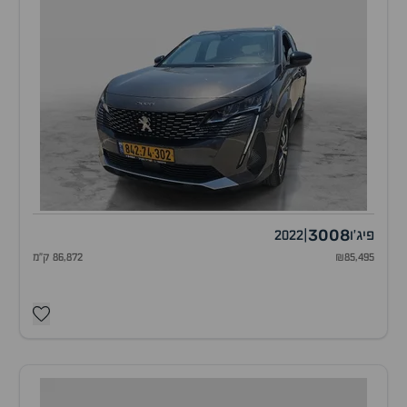
3008
פיג'ו
|
2022
₪85,495
86,872 ק"מ