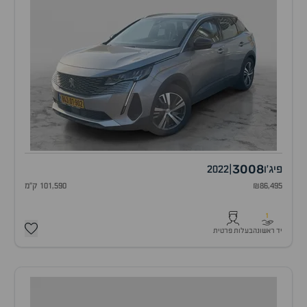
3008
פיג'ו
|
2022
₪86,495
101,590 ק"מ
1
יד ראשונה
בעלות פרטית