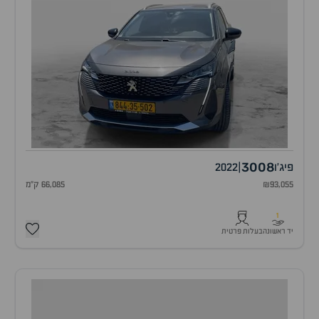
3008
פיג'ו
|
2022
₪93,055
66,085 ק"מ
1
יד ראשונה
בעלות פרטית