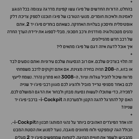
+
בהחלט. הדורות החדשים של פיג'ו עשו קפיצת מדרגה עצומה בכל הנוגע
לאמינות ולאיכות חומרים. מנועי הטורבו של פיג'ו תוכננו לספק צריכת דלק
2
אופטימלית וחיסכון בעלויות האחזקה. כשאתם בוחרים פיג'ו יד
, אתם
נהנים מטכנולוגיה מודרנית ורכב חסכוני, מבלי לספוג את ירידת הערך החדה
של רכב חדש מהניילונים.
איך אוכל לדעת איזה דגם של פיג'ו מתאים לי?
+
זה תלוי בצרכים שלכם. אם רוב הנסיעות שלכם עירוניות ואתם נוסעים לבד
208
או בזוג, ה-
תהיה בחירה מצוינת. אם אתם זקוקים לרכב משפחתי
3008
מרווח שיכול להכיל עגלות וציוד, ה-
הוא פתרון נהדר. נשמח לייעץ
לכם באחד מסניפי טרייד מוביל ולהציג לכם מגוון רכבי פיג'ו יד שנייה
למכירה, כדי שתוכלו לעשות נסיעת מבחן ולבחור את הדגם המושלם לכם.
i
Cockpit
האם קל להתרגל להגה הקטן ולמערכת ה
-
- ברכבי פיג'ו יד
שנייה?
+
i
Cockpit
זהו אחד הפיצ'רים האהובים ביותר על נהגי המותג! תכנון ה
-
-,
הכולל הגה קומפקטי ולוח מחוונים מוגבה, נועד למנוע את הסטת המבט
2
מהכביש ולשפר את חוויית הנהיגה. לקוחות שמחפשים פיג'ו יד
מגלים