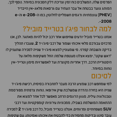
הפרסים שלה, המשלבים כוח זמין וצריכת דלק חסכונית במיוחד. נוסף לכך,
המותג צועד בבטחה אל עבר העתיד עם גרסאות פלאג-אין הייבריד
e
e
208
PHEV
(
) עוצמתיות ודגמים חשמליים לחלוטין, כמו ה-
-
וה
-
2008
-.
למה לבחור פיג'ו בטרייד מוביל?
אנחנו בטרייד מוביל יודעים שחיפוש אחר רכב יכול להיות מאתגר. לכן, אנו
2
מרכזים עבורכם מלאי איכותי ושמור של רכבי פיג'ו יד
, שעברו תהליך
בדיקה והשבחה קפדני. מי שמעוניין למצוא פיג'ו יד שנייה למכירה שתעניק לו
"ראש שקט", ימצא אצלנו מעטפת שלמה: החל משקיפות מלאה על
היסטוריית הרכב, דרך אחריות מקוצרת ועד לאפשרויות מימון וטרייד-אין
נוחות במיוחד.
לסיכום
למי שמחפש רכב שמציע הרבה מעבר לתחבורה בסיסית, רכישת פיג'ו יד
שנייה היא בחירה נהדרת שמשלבת שיק אירופאי, נוחות צרפתית מפורסמת
וטכנולוגיה עילית. מגוון הדגמים הרחב מאפשר לכל אחד למצוא את
ההתאמה המושלמת בשבילו, ממכוניות עירוניות קומפקטיות ועד רכבי
2
SUV
משפחתיים ומרווחים. אצלנו בטרייד מוביל, כל רכב פיג'ו יד
למכירה
עובר סינון ובדיקות מחמירות כדי להבטיח את איכותו ואמינותו. עם שקיפות