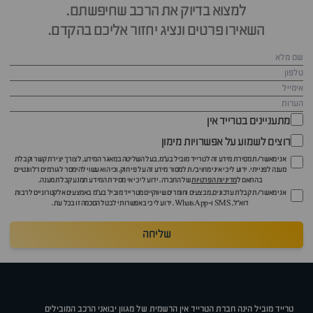
למצוא בדיוק את הרכב שחיפשתם.
השאירו פרטים ונציג יחזור אליכם בהקדם.
מתעניינים בטרייד אין
רוצים לשמוע על אפשרויות מימון
אני מאשר/ת מסירת מידע זה לטרייד מוביל בע"מ, בעל השליטה במאגר המידע, לצורך יצירת קשר וקבלת
מענה לפנייתי. ידוע לי כי איני מחויב/ת למסור מידע זה על פי חוק, וכי הוא עשוי להימסר לגורמים רלוונטיים
בהתאם ל
מדיניות הפרטיות
של החברה. ידוע לי כי אי מסירת המידע תמנע קבלת מענה.
אני מאשר/ת קבלת עדכונים, מבצעים וחומרים שיווקיים מטרייד מוביל בע"מ באמצעים אלקטרוניים לרבות
דוא״ל, SMS ו-WhatsApp. ידוע לי כי באפשרותי לבטל הסכמה זו בכל עת.
שליחה
טרייד מוביל הינה חברת הטרייד אין הרשמית של מגוון יבואני הרכב המובילים