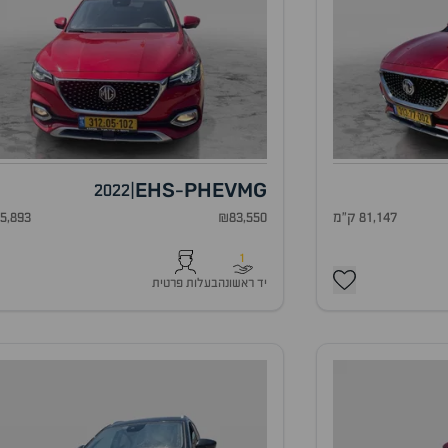
EHS
PHEV
MG
2022
|
-
81,147 ק"מ
₪83,550
95,893 ק"
1
יד ראשונה
בעלות פרטית