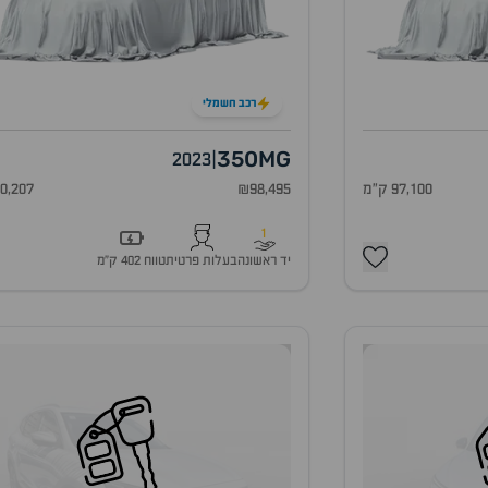
רכב חשמלי
350
MG
2023
|
97,100 ק"מ
₪98,495
50,207 ק"
1
יד ראשונה
בעלות פרטית
טווח 402 ק״מ