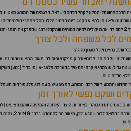
חשמלי ואבזור עשיר כסטנדרט
ת הרכב החשמלי המלא לקהל הרחב בישראל. הדגמים של המותג מצטיינים ל
שכמעט ולא ניתן למצוא בקטגוריות המחיר הללו. החל ממסכי מולטימדיה ענ
2
ד
למכירה, אתם יכולים להיות בטוחים שתקבלו רכב שמפנק את הנהג והנוס
מים לכל משפחה ולכל צורך
ל שלב בחיים ולכל סגנון נהיגה:
שמלית של המותג. קרוסאובר קומפקטי ופופולרי מאוד, המציע נוחות נסיעה, 
שטח גדול, עוצמתי ויוקרתי המצויד במערכת פלאג-אין הייבריד (נטען משק
 ללא חרדת טווח.
ר החדש והמסעיר של רכבי המותג, המציג עיצוב עתידני, פלטפורמות חשמליות 
ם ושקט נפשי לאורך זמן
ועים באמינותם הגבוהה ובאחריות היצרן הארוכה והמקיפה שהם מציעים (לר
2
MG
עוברת במלואה לרוכש הבא. לכן, מי שבוחר להתחדש ברכב
יד
, נהנה מ
מוש.