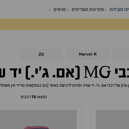
ות מובילות
פתרונות משלימים
סניפים
ZS
Marvel
R
-
'י.) יד שניה למכירה
 ענק של רכבי אם. ג'י. יד שניה זמינים לרכישה באתר (גם בעסקאות טרייד אין משתלמות), 
נמצאו
75
רכבים