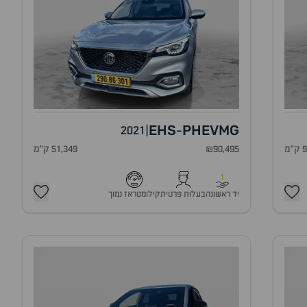
EHS
PHEV
MG
2021
|
-
מ
₪90,495
51,349 ק"מ
1
יד ראשונה
בעלות פרטית
קילומטראז נמוך