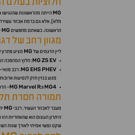
חלוציות בעולם ה
MG
הייתה מהראשונות שהנגישו א
מלא), אלא גם ברמת אבזור עשירה 
MG
הראשונה. כשאתם מחפשים
י
מגוון רחב של דג
MG
ליין הדגמים של
מציע פתרון לכ
MG
ZS
EV
: חלוץ המהפכה הח
MG
EHS
PHEV
: רכב פנאי-
מנוע בנזין חזק לנסיעות ארוכות
MG
Marvel
R
MG4
ו:
- הדו
תמורה חסרת תקדי
MG
מעבר לאבזור העשיר, רכבי
יד
היתרון העצום הוא שהאחריות הזו 
שקט נפשי אמיתי לאורך שנות השי