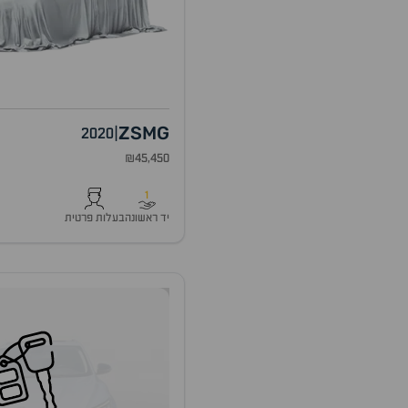
ZS
MG
2020
|
₪45,450
1
יד ראשונה
בעלות פרטית