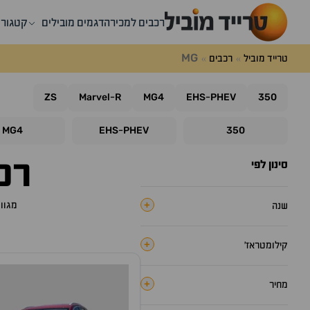
רכבים למכירה
דגמים מובילים
קטגורי
MG
טרייד מוביל
רכבים
ZS
Marvel
R
MG4
EHS
PHEV
350
-
-
MG4
EHS
PHEV
350
-
רכבי MG (אם. ג
סינון לפי
+
מגוון
שנה
+
קילומטראז׳
+
מחיר