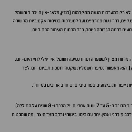
א רק במערכות הנעה מתקדמות (בנזין, פלאג-אין הייבריד וחשמל
קיים, דרך גגות פנורמיים ועד למערכות בטיחות אקטיביות מהשורה
עים ברמה הגבוהה ביותר, כבר מרמות הגימור הבסיסיות.
מרווח מצוין למשפחה וטווח נסיעה חשמלי אידיאלי לחיי היום-יום.
ע). הוא מאפשר נסיעה חשמלית שקטה וחסכונית ביום-יום, לצד
ייעודיות, ביצועים ספורטיביים וטווחים ארוכים במיוחד.
8
7
5
וב מדובר ב-
עד
שנות אחריות על הרכב ו-
שנים על הסוללה).
רכב מודרני ואמין, יחד עם כיסוי ביטוחי נרחב מצד היצרן, מה שמבטיח