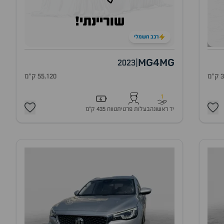
שוריינתי!
רכב חשמלי
MG4
MG
2023
|
מ
55,120 ק"מ
1
יד ראשונה
בעלות פרטית
טווח 435 ק״מ