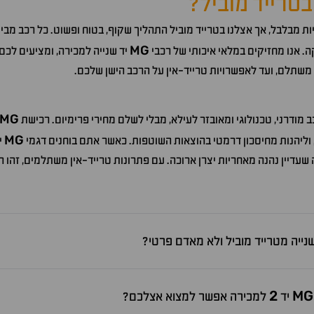
טרייד מוביל?
יות מבלבל, אך אצלנו בטרייד מוביל התהליך שקוף, בטוח ופשוט. כל רכב מבי
MG
 אנו מחזיקים במלאי איכותי של רכבי
יד שנייה למכירה, ומציעים לכ
משתלם, ועד לאפשרויות טרייד-אין על הרכב הישן שלכם.
MG
מודרני, טכנולוגי ומאובזר לעילא, מבלי לשלם מחירי פרימיום. רכישת
MG
 וליהנות מחיסכון דרמטי בהוצאות השוטפות. כאשר אתם בוחנים דגמי
י
ה שעדיין נהנה מאחריות יצרן ארוכה. עם פתרונות טרייד-אין משתלמים, זהו
נייה מטרייד מוביל ולא מאדם פרטי?
2
MG
יד
למכירה אפשר למצוא אצלכם?