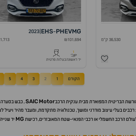
EHS
PHEV
MG
2023
|
-
36,530 ק"מ
₪101,694
71,713 ק"
1
יד ראשונה
בעלות פרטית
הקודם
1
2
3
4
5
SAIC
Motor
המורשת הבריטית המפוארת מבית ענקית הרכב
, כבש בסערה 
כבים בעלי עיצוב מודרני ומושך, טכנולוגיה מתקדמת, ומעבר מהיר ויעיל ל
MG
לעולם הרכב החשמלי או רכבי הפנאי-שטח המאובזרים, רכישת
יד שנייה