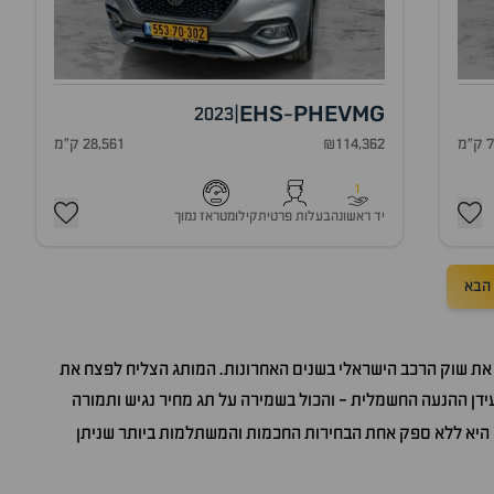
EHS
PHEV
MG
2023
|
-
מ
₪114,362
28,561 ק"מ
1
יד ראשונה
בעלות פרטית
קילומטראז נמוך
הבא
את שוק הרכב הישראלי בשנים האחרונות. המותג הצליח לפצח את
עידן ההנעה החשמלית - והכול בשמירה על תג מחיר נגיש ותמורה
 היא ללא ספק אחת הבחירות החכמות והמשתלמות ביותר שניתן