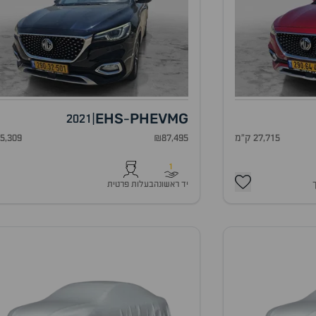
EHS
PHEV
MG
2021
|
-
27,715 ק"מ
₪87,495
75,309 ק"
1
יד ראשונה
בעלות פרטית