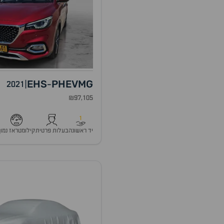
EHS
PHEV
MG
2021
|
-
₪97,105
1
יד ראשונה
בעלות פרטית
קילומטראז נמוך