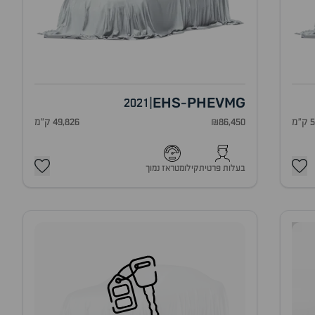
EHS
PHEV
MG
2021
|
-
מ
₪86,450
49,826 ק"מ
בעלות פרטית
קילומטראז נמוך