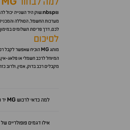
MG
למה לבחור
ב
nbsp
&
;שוק היד השנייה יכול לה
מערכות החשמל, הסוללה והמכניקה.
לכם, דרך פריסת תשלומים במימון 
לסיכום
MG
מותג
הוכיח שאפשר לקבל רכב 
המיוחל לרכב חשמלי או פלאג-אין,
מקבלים רכב בדוק, אמין, ולרוב כז
MG
למה כדאי לרכוש
יד ש
אילו דגמים פופולריים של