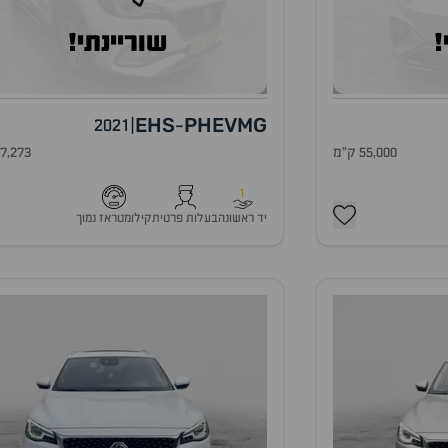
!
שוריינתי!
EHS
PHEV
MG
2021
|
-
55,000 ק"מ
37,273 ק"
1
יד ראשונה
בעלות פרטית
קילומטראז נמוך