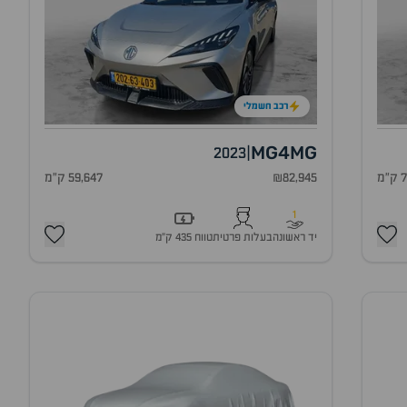
רכב חשמלי
MG4
MG
2023
|
מ
₪82,945
59,647 ק"מ
1
יד ראשונה
בעלות פרטית
טווח 435 ק״מ