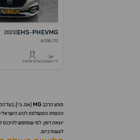
EHS
PHEV
MG
2023
|
-
₪108,172
1
יד ראשונה
בעלות פרטית
MG
מותג הרכב
(אמ. ג'י), בעל 
הנוסחה המושלמת לנהג הישראלי: ר
יוצאת דופן. למי שמחפש להיכנס 
לעשות כיום.