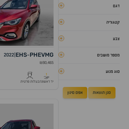
+
דגם
+
קטגוריה
+
צבע
EHS
PHEV
MG
+
2022
|
-
מספר מושבים
₪90,465
+
סוג מנוע
1
יד ראשונה
בעלות פרטית
סנן תוצאות
אפס סינון