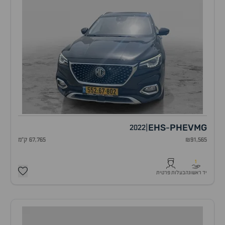
EHS
PHEV
MG
2022
|
-
₪91,565
67,765 ק"מ
1
יד ראשונה
בעלות פרטית