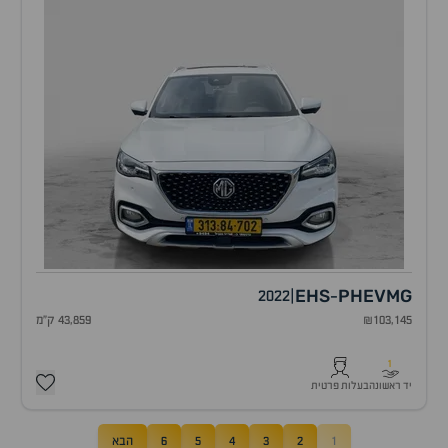
EHS
PHEV
MG
2022
|
-
₪103,145
43,859 ק"מ
1
יד ראשונה
בעלות פרטית
1
2
3
4
5
6
הבא