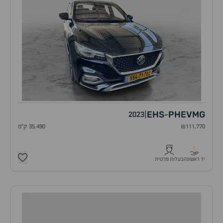
EHS
PHEV
MG
2023
|
-
₪111,770
35,490 ק"מ
1
יד ראשונה
בעלות פרטית