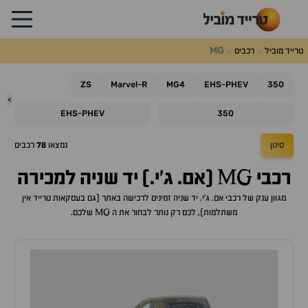
MG
טרייד מוביל
רכבים
ZS
Marvel
R
MG4
EHS
PHEV
350
-
-
>
EHS
PHEV
350
-
סינון
נמצאו
78
רכבים
רכבי MG (אם. ג'י.) יד שניה למכירה
מגוון ענק של רכבי אם. ג'י. יד שניה זמינים לרכישה באתר (גם בעסקאות טרייד אין
משתלמות), לכם רק נותר לבחור את ה MG שלכם.