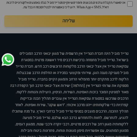
אני מאשר/ת קבלת עדכונים, מבצעים וחומרים שיווקיים מטרייד מוביל בע"מ באמצעים אלקטרוניים לרבות
דוא״ל, SMS ו-WhatsApp. ידוע לי כי באפשרותי לבטל הסכמה זו בכל עת.
שליחה
טרייד מוביל הינה חברת הטרייד אין הרשמית של מגוון יבואני הרכב המובילים
בישראל. טרייד מוביל מתמחה ברכישת רכבים מיד ראשונה פרטית במסגרת
עסקאות טרייד אין אצל יבואני הרכב מלקוחות הרוכשים רכב חדש. חברת טרייד
מוביל מעניקה מענה הוגן, שירותי ומקצועי במכירה או החלפת הרכב שבבעלות
הלקוח לרכב מתקדם יותר מהמלאי הרחב והמגוון הקיים בחברה. טרייד מוביל
מספקת את שרותי הטרייד אין (החלפה) ישירות אצל יבואני הרכב תוך הקפדה רבה
מאוד למוניטין המוכר בזכות האמינות, השירות, הניסיון, היעילות והנוחות ללקוח.
הרכבים שנרכשו במסגרת עסקאות הטרייד אין עוברים תהליך הכנה ובדיקות
קפדניות כדי שלקוחותינו ייהנו מרכב איכותי, "ראש שקט", שירות ואמינות. לאחר
תהליך ההכנה, הרכבים מוצבים בסניפי טרייד מוביל ברחבי הארץ, על מנת שתוכלו
להגיע, להתרשם, לחוות ולהתחדש ברכב הבא שלכם. טרייד מוביל מציעה
ללקוחותיה מגוון רחב של רכבים פרטיים, רכבי יוקרה ורכבי שטח, ממגוון דגמים,
ממגוון המותגים, עם אפשרויות מימון מגוונות ונוחות, פתרונות ביטוח וחבילות