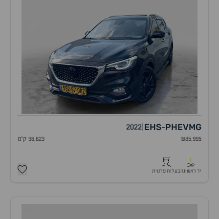
EHS
PHEV
MG
2022
|
-
₪85,995
96,823 ק"מ
1
יד ראשונה
בעלות פרטית