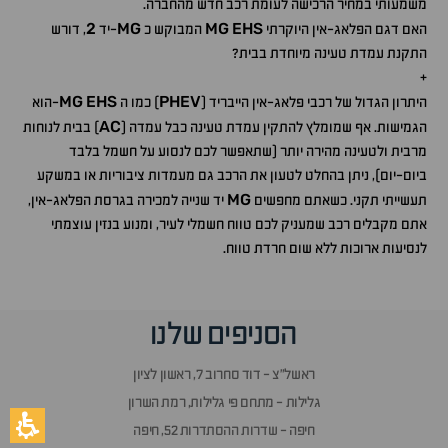
משמעותי במחיר הרכישה לעומת רכב חדש מהחברה.
2
MG
MG
EHS
האם דגם הפלאג-אין היוקרתי
המבוקש כ
-יד
, דורש
התקנת עמדת טעינה מיוחדת בבית?
+
MG
EHS
PHEV
היתרון הגדול של רכבי פלאג-אין הייבריד (
) כמו ה
-הוא
AC
הגמישות. אף שמומלץ להתקין עמדת טעינה כבל עמדה (
) בבית לנוחות
מרבית ולטעינה מהירה יותר (שתאפשר לכם לנסוע על חשמל בלבד
ביום-יום), ניתן בהחלט לטעון את הרכב גם מעמדות ציבוריות או במשקע
MG
תעשייתי תקני. כשאתם מחפשים
יד שנייה למכירה בגרסת הפלאג-אין,
אתם מקבלים רכב שמעניק לכם טווח חשמלי לעיר, ומנוע בנזין עוצמתי
לנסיעות ארוכות ללא שום חרדת טווח.
הסניפים שלנו
ראשל״צ - דוד סחרוב 7, ראשון לציון
גלילות - מתחם פי גלילות, רמת השרון
חיפה - שדרות ההסתדרות 52, חיפה