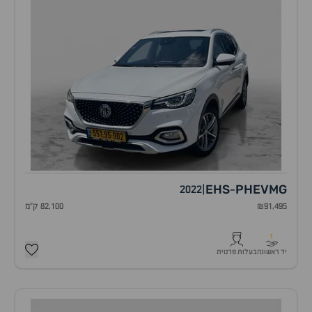
EHS
PHEV
MG
2022
|
-
₪91,495
82,100 ק"מ
1
יד ראשונה
בעלות פרטית