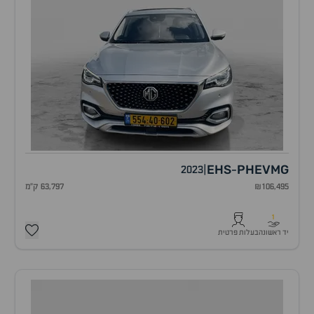
EHS
PHEV
MG
2023
|
-
₪106,495
63,797 ק"מ
1
יד ראשונה
בעלות פרטית