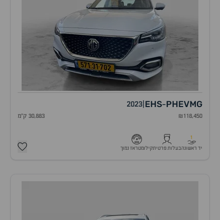
EHS
PHEV
MG
2023
|
-
₪118,450
30,883 ק"מ
1
יד ראשונה
בעלות פרטית
קילומטראז נמוך