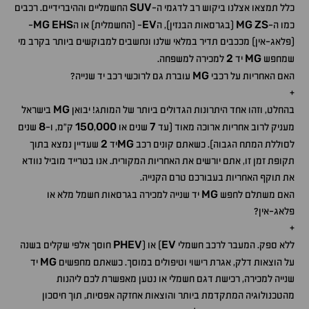
SUV
כלל תמצאו אצלנו ביקוש רב לדגמי ה-
החשמליים וההיברידיים. רכבים
MG
EHS
EV
MG
ZS
כמו ה-
(בגרסאות הבנזין), ה
- (החשמלית) או ה
-
(פלאג-אין) מככבים תדיר במלאי שלנו ונחשבים למבוקשים ביותר בקרב מי
2
MG
שמחפש
יד
למכירה למשפחה.
MG
האם האחריות על רכבי
עוברת גם לרוכשי רכב יד שנייה?
+
MG
בהחלט, וזהו אחד היתרונות הגדולים ביותר של המותג! יבואן
בישראל
8
150
000
7
מעניק לרוב אחריות ארוכה מאוד (עד
שנים או
,
ק"מ, ו-
שנים
2
MG
לסוללת המתח הגבוה). כשאתם קונים רכב
יד
שעדיין נמצא בתוך
תקופת זמן זו, אתם יורשים את האחריות המקורית. אנו בטרייד מוביל נוודא
את תוקף האחריות בעבורכם טרם הקנייה.
MG
האם משתלם לחפש
יד שנייה למכירה בגרסאות חשמל מלא או
פלאג-אין?
+
PHEV
EV
ללא ספק. המעבר לרכב חשמלי
) או (
חוסך אלפי שקלים בשנה
MG
על הוצאות דלק, אגרת רישוי וטיפולים במוסך. כשאתם מחפשים
יד
שנייה למכירה, רכישת דגם חשמלי או נטען מאפשרת לכם ליהנות
מהטכנולוגיה המתקדמת ביותר והוצאות אחזקה אפסיות, תוך חיסכון