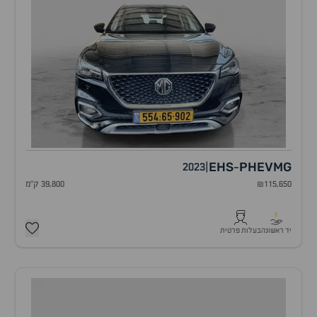
EHS
PHEV
MG
2023
|
-
₪115,650
39,800 ק"מ
1
יד ראשונה
בעלות פרטית