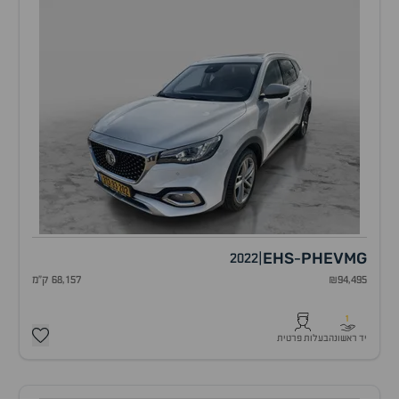
EHS
PHEV
MG
2022
|
-
₪94,495
68,157 ק"מ
1
יד ראשונה
בעלות פרטית