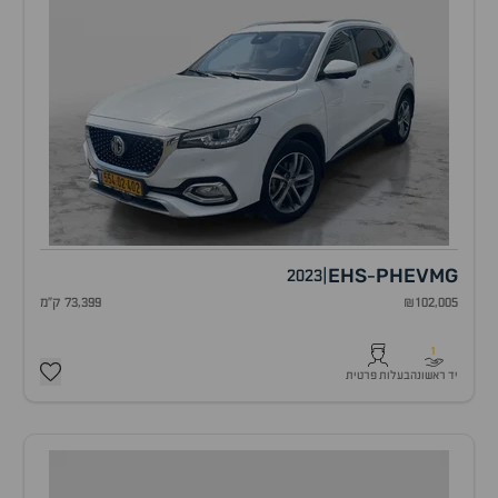
EHS
PHEV
MG
2023
|
-
₪102,005
73,399 ק"מ
1
יד ראשונה
בעלות פרטית