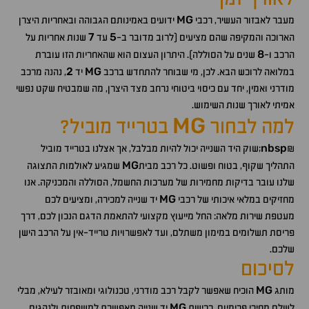
MG
מעבר לאבזור העשיר, רכבי
ידועים באמינותם הגבוהה ובאחריות היצרן
7
5
הארוכה והמקיפה שהם מציעים (לרוב מדובר ב-
עד
שנות אחריות על
8
הרכב ו-
שנים על הסוללה). היתרון העצום הוא שהאחריות הזו עוברת
2
MG
במלואה לרוכש הבא. לכן, מי שבוחר להתחדש ברכב
יד
, נהנה מרכב
מודרני ואמין, יחד עם כיסוי ביטוחי נרחב מצד היצרן, מה שמבטיח שקט נפשי
אמיתי לאורך שנות השימוש.
MG
למה לבחור
בטרייד מוביל?
nbsp
&
;שוק היד השנייה יכול להיות מבלבל, אך אצלנו בטרייד מוביל
MG
התהליך שקוף, בטוח ופשוט. כל רכב מבית
שמגיע לאולמות התצוגה
שלנו עובר בדיקות מחמירות של מערכות החשמל, הסוללה והמכניקה. אנו
MG
מחזיקים במלאי איכותי של רכבי
יד שנייה למכירה, ומציעים לכם
מעטפת שירות מלאה: החל מייעוץ מקצועי להתאמת הדגם הנכון לכם, דרך
פריסת תשלומים במימון משתלם, ועד לאפשרויות טרייד-אין על הרכב הישן
שלכם.
לסיכום
MG
מותג
הוכיח שאפשר לקבל רכב מודרני, טכנולוגי ומאובזר לעילא, מבלי
MG
לשלם מחירי פרימיום. רכישת
יד שנייה מאפשרת למשפחות ולנהגים