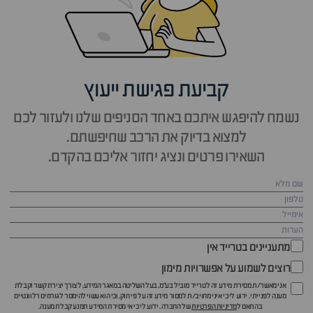
קביעת פגישת ייעוץ
נשמח להיפגש איתכם באחד הסניפים שלנו ולעזור לכם
למצוא בדיוק את הרכב שחיפשתם.
השאירו פרטים ונציג יחזור אליכם בהקדם.
מתעניינים בטרייד אין
רוצים לשמוע על אפשרויות מימון
אני מאשר/ת מסירת מידע זה לטרייד מוביל בע"מ, בעל השליטה במאגר המידע, לצורך יצירת קשר וקבלת
מענה לפנייתי. ידוע לי כי איני מחויב/ת למסור מידע זה על פי חוק, וכי הוא עשוי להימסר לגורמים רלוונטיים
בהתאם ל
מדיניות הפרטיות
של החברה. ידוע לי כי אי מסירת המידע תמנע קבלת מענה.