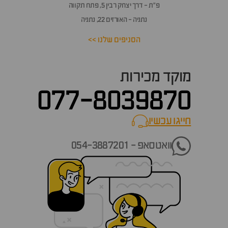
פ״ת - דרך יצחק רבין 5, פתח תקווה
נתניה - האורזים 22, נתניה
הסניפים שלנו >>
מוקד מכירות
077-8039870
חייגו עכשיו
call now
וואטסאפ - 054-3887201