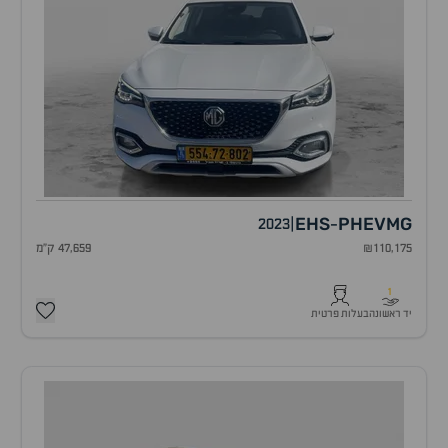
EHS
PHEV
MG
2023
|
-
₪110,175
47,659 ק"מ
1
יד ראשונה
בעלות פרטית