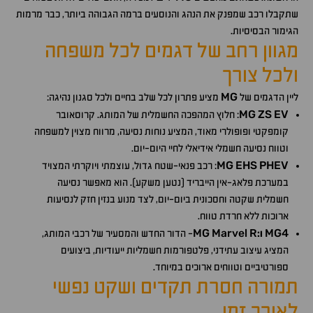
שתקבלו רכב שמפנק את הנהג והנוסעים ברמה הגבוהה ביותר, כבר מרמות
הגימור הבסיסיות.
מגוון רחב של דגמים לכל משפחה
ולכל צורך
MG
ליין הדגמים של
מציע פתרון לכל שלב בחיים ולכל סגנון נהיגה:
MG
ZS
EV
: חלוץ המהפכה החשמלית של המותג. קרוסאובר
קומפקטי ופופולרי מאוד, המציע נוחות נסיעה, מרווח מצוין למשפחה
וטווח נסיעה חשמלי אידיאלי לחיי היום-יום.
MG
EHS
PHEV
: רכב פנאי-שטח גדול, עוצמתי ויוקרתי המצויד
במערכת פלאג-אין הייבריד (נטען משקע). הוא מאפשר נסיעה
חשמלית שקטה וחסכונית ביום-יום, לצד מנוע בנזין חזק לנסיעות
ארוכות ללא חרדת טווח.
MG
Marvel
R
MG4
ו:
- הדור החדש והמסעיר של רכבי המותג,
המציג עיצוב עתידני, פלטפורמות חשמליות ייעודיות, ביצועים
ספורטיביים וטווחים ארוכים במיוחד.
תמורה חסרת תקדים ושקט נפשי
לאורך זמן