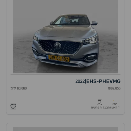
EHS
PHEV
MG
2022
|
-
₪89,655
80,060 ק"מ
1
יד ראשונה
בעלות פרטית