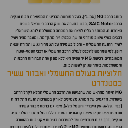
MG
מותג הרכב
(אמ. ג'י), בעל המורשת הבריטית המפוארת מבית ענקית
SAIC
Motor
הרכב
, כבש בסערה את שוק הרכב הישראלי בשנים
האחרונות. המותג הצליח לפצח את הנוסחה המושלמת לנהג הישראלי:
רכבים בעלי עיצוב מודרני ומושך, טכנולוגיה מתקדמת, ומעבר מהיר ויעיל
לעידן ההנעה החשמלית - והכול בשמירה על תג מחיר נגיש ותמורה יוצאת
דופן. למי שמחפש להיכנס לעולם הרכב החשמלי או רכבי הפנאי-שטח
MG
המאובזרים, רכישת
יד שנייה היא ללא ספק אחת הבחירות החכמות
והמשתלמות ביותר שניתן לעשות כיום.
חלוציות בעולם החשמלי ואבזור עשיר
כסטנדרט
MG
הייתה מהראשונות שהנגישו את הרכב החשמלי המלא לקהל הרחב
בישראל. הדגמים של המותג מצטיינים לא רק במערכות הנעה מתקדמות
(בנזין, פלאג-אין הייבריד וחשמל מלא), אלא גם ברמת אבזור עשירה
שכמעט ולא ניתן למצוא בקטגוריות המחיר הללו. החל ממסכי מולטימדיה
ענקיים, דרך גגות פנורמיים ועד למערכות בטיחות אקטיביות מהשורה
2
MG
הראשונה. כשאתם מחפשים
יד
למכירה, אתם יכולים להיות בטוחים