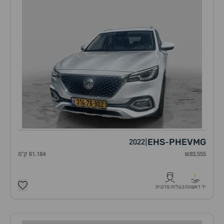
EHS
PHEV
MG
2022
|
-
₪93,555
61,184 ק"מ
1
יד ראשונה
בעלות פרטית