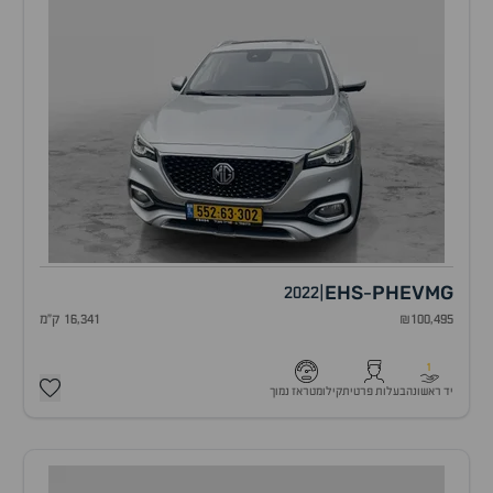
EHS
PHEV
MG
2022
|
-
₪100,495
16,341 ק"מ
1
יד ראשונה
בעלות פרטית
קילומטראז נמוך