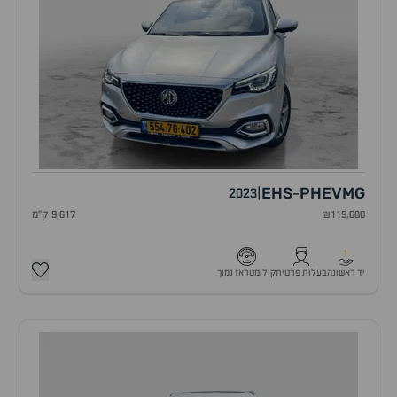
EHS
PHEV
MG
2023
|
-
₪119,680
9,617 ק"מ
1
יד ראשונה
בעלות פרטית
קילומטראז נמוך