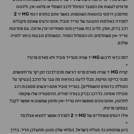
פרטיים לעשות את המעבר המיוחל לרכב חשמלי או פלאג-אין, וליהנות
2
MG
מחיסכון דרמטי בהוצאות השוטפות. כאשר אתם בוחנים דגמי
יד
למכירה באולמות התצוגה של טרייד מוביל, אתם יודעים שאתם מקבלים
רכב בדוק, אמין, ולרוב כזה שעדיין נהנה מאחריות יצרן ארוכה. עם פתרונות
טרייד-אין משתלמים, זהו המסלול המהיר, המשתלם והבטוח ביותר לחנייה
שלכם.
MG
למה כדאי לרכוש
יד שנייה מטרייד מוביל ולא מאדם פרטי?
+
MG
קניית
יד שנייה מאדם פרטי דורשת מכם לבזבז זמן יקר על חיפושים,
מכוני בדיקה ומיקוח, מבלי לדעת בוודאות מה עבר על הרכב (ובעיקר על
הסוללה בדגמים החשמליים). בטרייד מוביל אתם רוכשים מסוכנות רכב
מובילה ואמינה. כל רכב נבדק בצורה יסודית, ההיסטוריה שלו שקופה
לחלוטין, ואתם נהנים מאפשרויות טרייד-אין ומימון שפשוט אי אפשר לקבל
בעסקה פרטית.
2
MG
אילו דגמים פופולריים של
יד
למכירה אפשר למצוא אצלכם?
+
כיוון שהמותג כה מצליח בישראל, המלאי שלנו מגוון ומתעדכן תדיר. בדרך