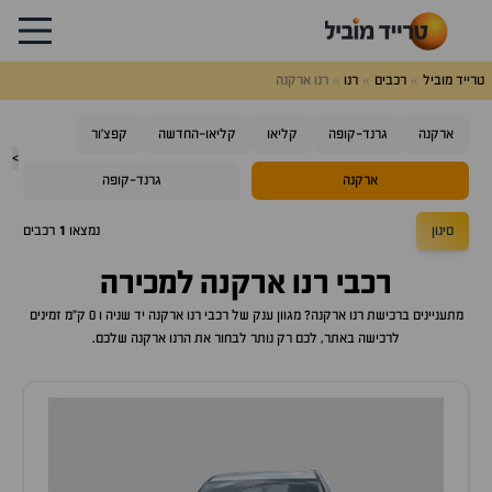
טרייד מוביל
רכבים
רנו
רנו ארקנה
ארקנה
גרנד-קופה
קליאו
קליאו-החדשה
קפצ'ור
>
ארקנה
גרנד-קופה
סינון
נמצאו
1
רכבים
רכבי
רנו ארקנה
למכירה
מתעניינים ברכישת
רנו ארקנה
? מגוון ענק של רכבי
רנו ארקנה
יד שניה ו 0 ק"מ זמינים
לרכישה באתר, לכם רק נותר לבחור את ה
רנו ארקנה
שלכם.