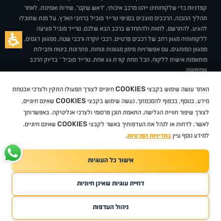
קפדניות כדי שלקוחותינו ייהנו מרכב איכותי, "ראש שקט", שירות ואמינות. לאחר
תהליך ההכנה, הרכבים מוצבים בסניפי טרייד מוביל ברחבי הארץ, על מנת שתוכלו
להגיע, להתרשם, לחוות ולהתחדש ברכב הבא שלכם. טרייד מוביל מציעה
ללקוחותיה מגוון רחב של רכבים פרטיים, רכבי יוקרה ורכבי שטח, ממגוון דגמים,
ממגוון המותגים, עם אפשרויות מימון מגוונות ונוחות, פתרונות ביטוח וחבילות
מותאמות אישית ללקוח, הכל תחת קורת גג אחת. טרייד מוביל – בדיוק הרכב
שחיפשת.
אודות
סניפים
טרייד מוביל בעיתונות
תנאי שימוש
מדיניות פרטיות
COOKIES
האתר עושה שימוש בקבצי
חיוניים לצורך תפעולו התקין ולצרכי אבטחת
BUY BACK
תקנון
מבצעים
מגזין טרייד מוביל
איך זה עובד?
דרושים
COOKIES
ניהול העדפות עוגיות
מידע. בנוסף, בכפוף להסכמתך, נעשה שימוש בקבצי
שאינם חיוניים,
לצורך שיפור חוויית הגלישה, התאמת תוכן פרסומי ולצרכי אנליטיקה. באפשרותך
COOKIES
לאשר, לדחות או לנהל את העדפותיך באשר לקבצי
שאינם חיוניים.
קיה
סיטרואן
אופל
פיג'ו
MG
Geely
מזדה
בי ווי די
צ'רי
טסלה
ניסאן
טויוטה
דאצ'יה
פולקסווגן
טסלה
ג'יפ
ב מ וו
לקסוס
אאודי
סקודה
יונדאי
רנו
שברולט
סיאט
מיצובישי
סוזוקי
הונדה
סובארו
סרס
אקספנג
למידע נוסף עיין
במדיניות הפרטיות
.
אישור כל העוגיות
TradeMobile instagram
TradeMobile facebook
TradeMobile youtube
Developed by Media Maven
דחיית עוגיות שאינן חיוניות
©
כל הזכויות שמורות טרייד מוביל
2026
ריגו מרקטינג - קידום אתרים
ניהול העדפות
חפשו עבורי
קנו ממני