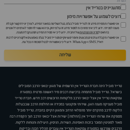
מתעניינים בטרייד אין
רוצים לשמוע על אפשרויות מימון
אני מאשר/ת מסירת מידע זה לטרייד מוביל בע"מ, בעל השליטה במאגר המידע, לצורך יצירת קשר וקבלת
מענה לפנייתי. ידוע לי כי איני מחויב/ת למסור מידע זה על פי חוק, וכי הוא עשוי להימסר לגורמים רלוונטיים
בהתאם ל
מדיניות הפרטיות
של החברה. ידוע לי כי אי מסירת המידע תמנע קבלת מענה.
אני מאשר/ת קבלת עדכונים, מבצעים וחומרים שיווקיים מטרייד מוביל בע"מ באמצעים אלקטרוניים לרבות
דוא״ל, SMS ו-WhatsApp. ידוע לי כי באפשרותי לבטל הסכמה זו בכל עת.
שליחה
טרייד מוביל הינה חברת הטרייד אין הרשמית של מגוון יבואני הרכב המובילים
בישראל. טרייד מוביל מתמחה ברכישת רכבים מיד ראשונה פרטית במסגרת
עסקאות טרייד אין אצל יבואני הרכב מלקוחות הרוכשים רכב חדש. חברת טרייד
מוביל מעניקה מענה הוגן, שירותי ומקצועי במכירה או החלפת הרכב שבבעלות
הלקוח לרכב מתקדם יותר מהמלאי הרחב והמגוון הקיים בחברה. טרייד מוביל
מספקת את שרותי הטרייד אין (החלפה) ישירות אצל יבואני הרכב תוך הקפדה רבה
מאוד למוניטין המוכר בזכות האמינות, השירות, הניסיון, היעילות והנוחות ללקוח.
הרכבים שנרכשו במסגרת עסקאות הטרייד אין עוברים תהליך הכנה ובדיקות