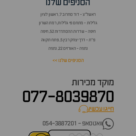
הסניפים שלנו
ראשל״צ - דוד סחרוב 7, ראשון לציון
גלילות - מתחם פי גלילות, רמת השרון
חיפה - שדרות ההסתדרות 52, חיפה
פ״ת - דרך יצחק רבין 5, פתח תקווה
נתניה - האורזים 22, נתניה
הסניפים שלנו >>
מוקד מכירות
077-8039870
חייגו עכשיו
call now
וואטסאפ - 054-3887201