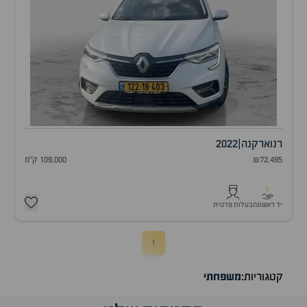
רנו
ארקנה
|
2022
₪72,495
109,000 ק"מ
1
יד ראשונה
בעלות פרטית
1
קטגוריות:
משפחתי