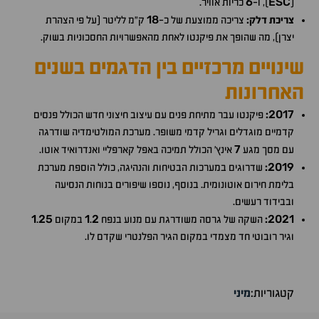
6
ESC
(
), ו-
כריות אוויר.
18
צריכת דלק:
צריכה ממוצעת של כ-
ק"מ לליטר (על פי הצהרת
יצרן), מה שהופך את פיקנטו לאחת מהאפשרויות החסכוניות בשוק.
שינויים מרכזיים בין הדגמים בשנים
האחרונות
2017
:
פיקנטו עבר מתיחת פנים עם עיצוב חיצוני חדש הכולל פנסים
קדמיים מוגדלים וגריל קדמי משופר. מערכת המולטימדיה שודרגה
7
עם מסך מגע
אינץ' הכולל תמיכה באפל קארפליי ואנדרואיד אוטו.
2019
:
שדרוגים במערכות הבטיחות והנהיגה, כולל הוספת מערכת
בלימת חירום אוטונומית. בנוסף, נוספו שיפורים בנוחות הנסיעה
ובבידוד רעשים.
1
25
1
2
2021
:
השקה של גרסה משודרגת עם מנוע בנפח
.
במקום
.
וגיר רובוטי חד מצמדי במקום הגיר הפלנטרי שקדם לו.
קטגוריות:
מיני