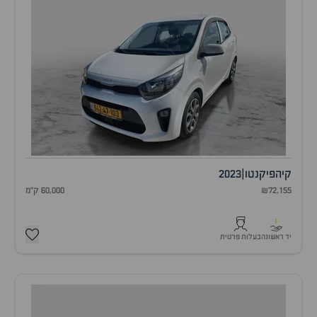
קיה
פיקנטו
|
2023
₪72,155
60,000 ק"מ
1
יד ראשונה
בעלות פרטית