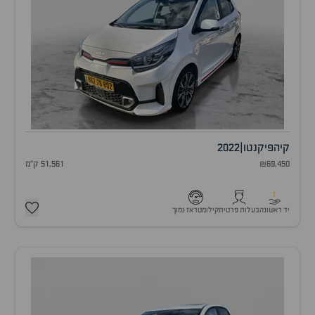
קיה
פיקנטו
|
2022
₪69,450
51,561 ק"מ
1
יד ראשונה
בעלות פרטית
קילומטראז נמוך