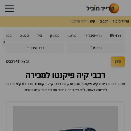
טרייד מוביל
רכבים
קיה
קיה פיקנטו
EV
נירו-
נירו-היברידי
סורנטו
סטוניק
סיד
סלטוס
ספורטאז'
>
EV
נירו-
נירו-היברידי
סינון
נמצאו
43
רכבים
רכבי
קיה פיקנטו
למכירה
מתעניינים ברכישת
קיה פיקנטו
? מגוון ענק של רכבי
קיה פיקנטו
יד שניה ו 0 ק"מ זמינים
לרכישה באתר, לכם רק נותר לבחור את ה
קיה פיקנטו
שלכם.