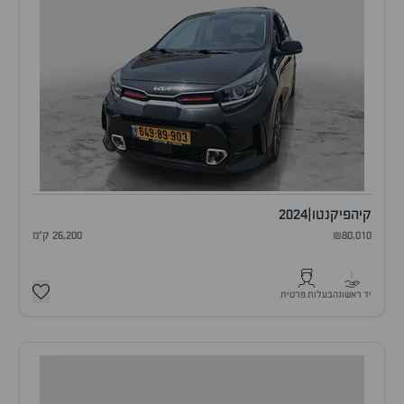
קיה
פיקנטו
|
2024
₪80,010
26,200 ק"מ
1
יד ראשונה
בעלות פרטית