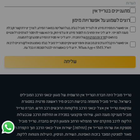
מתעניינים בטרייד אין
רוצים לשמוע על אפשרויות מימון
אני מאשר/ת מסירת מידע זה לטרייד מוביל בע"מ, בעל השליטה במאגר המידע, לצורך יצירת קשר וקבלת
מענה לפנייתי. ידוע לי כי איני מחויב/ת למסור מידע זה על פי חוק, וכי הוא עשוי להימסר לגורמים רלוונטיים
בהתאם ל
מדיניות הפרטיות
של החברה. ידוע לי כי אי מסירת המידע תמנע קבלת מענה.
אני מאשר/ת קבלת עדכונים, מבצעים וחומרים שיווקיים מטרייד מוביל בע"מ באמצעים אלקטרוניים לרבות
דוא״ל, SMS ו-WhatsApp. ידוע לי כי באפשרותי לבטל הסכמה זו בכל עת.
שליחה
טרייד מוביל הינה חברת הטרייד אין הרשמית של מגוון יבואני הרכב המובילים
בישראל. טרייד מוביל מתמחה ברכישת רכבים מיד ראשונה פרטית במסגרת
עסקאות טרייד אין אצל יבואני הרכב מלקוחות הרוכשים רכב חדש. חברת טרייד
מוביל מעניקה מענה הוגן, שירותי ומקצועי במכירה או החלפת הרכב שבבעלות
הלקוח לרכב מתקדם יותר מהמלאי הרחב והמגוון הקיים בחברה. טרייד מוביל
מספקת את שרותי הטרייד אין (החלפה) ישירות אצל יבואני הרכב תוך הקפדה רבה
מאוד למוניטין המוכר בזכות האמינות, השירות, הניסיון, היעילות והנוחות ללקוח.