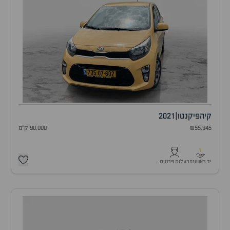
קיה
פיקנטו
|
2021
₪55,945
90,000 ק"מ
1
יד ראשונה
בעלות פרטית