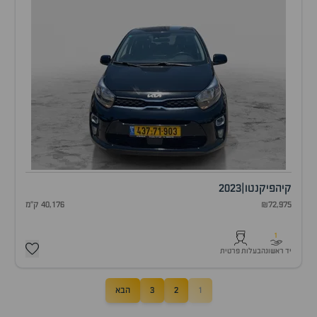
קיה
פיקנטו
|
2023
₪72,975
40,176 ק"מ
1
יד ראשונה
בעלות פרטית
1
2
3
הבא