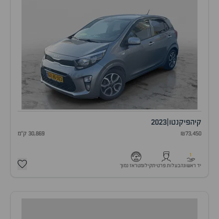
קיה
פיקנטו
|
2023
₪73,450
30,869 ק"מ
1
יד ראשונה
בעלות פרטית
קילומטראז נמוך