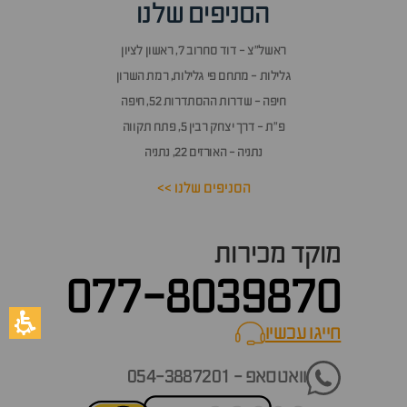
הסניפים שלנו
ראשל״צ - דוד סחרוב 7, ראשון לציון
גלילות - מתחם פי גלילות, רמת השרון
חיפה - שדרות ההסתדרות 52, חיפה
פ״ת - דרך יצחק רבין 5, פתח תקווה
נתניה - האורזים 22, נתניה
הסניפים שלנו >>
מוקד מכירות
077-8039870
חייגו עכשיו
call now
וואטסאפ - 054-3887201