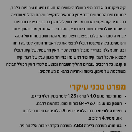
קיה פיקנטו הוא רכב מיני מושלם לאנשים הנוסעים נסיעות עירוניות בלבד,
לסטודנטים המחפשים רכב אמין המתאים לתקציב שלהם ולכל מי שרוצה
רכב זריז, קומפקטי ומרווח מבפנים שקל לתמרן בכבישים צרים ובחניות
צפופות. יש לו עיצוב פשוט יחסית אך ספורטיבי ואסתטי, מה שהופך אותו
לבחירה טובה המשלבת עיצוב חיצוני ופנימי המתחשב בנוחות של הנהג
והנוסעים. בקיה פיקנטו תוכלו למצוא את כל האבזור הנחוץ לנסיעה נוחה
ובטוחה. אצלנו בטרייד מוביל, חברת הטרייד אין הרשמית של קיה, תוכלו
למצוא את כל דגמי קיה מיד ראשונה ובמיוחד מגוון ענק של דגמי קיה
פיקנטו. כל הרכבים עוברים תהליך השבחה ומוצעים לטרייד אין הכולל חבילה
משתלמת של מימון, ביטוח ואחריות בתנאים משתלמים.
מפרט טכני עיקרי
1
25
1
0
מנוע:
נפח מנוע
.
ליטר או
.
ליטר בנזין, תלוי בדגם.
84
67
הספק מנוע:
בין
ל-
כוחות סוס, בהתאם לדגם.
5
תיבת הילוכים:
תיבת הילוכים ידנית
הילוכים או תיבת הילוכים
4
אוטומטית
הילוכים.
ABS
בטיחות:
מערכת בלימה
, מערכת בקרת יציבות אלקטרונית