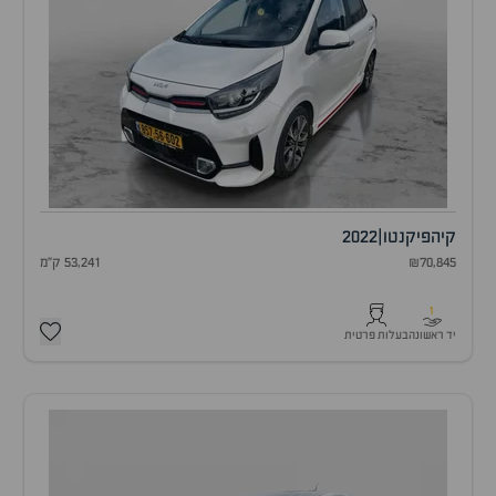
קיה
פיקנטו
|
2022
₪70,845
53,241 ק"מ
1
יד ראשונה
בעלות פרטית