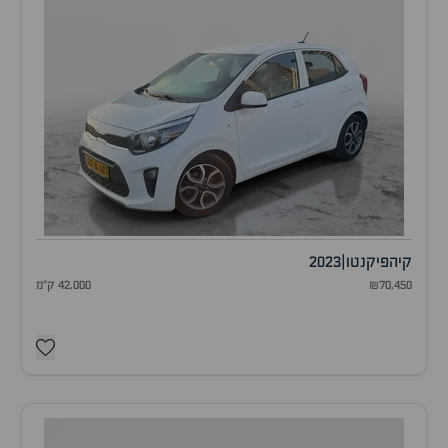
קיה
פיקנטו
|
2023
₪70,450
42,000 ק"מ