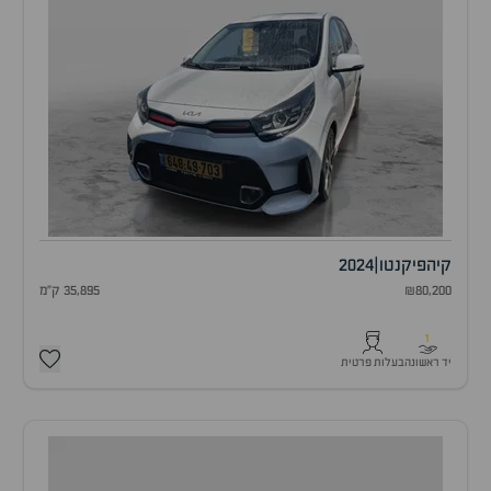
קיה
פיקנטו
|
2024
₪80,200
35,895 ק"מ
1
יד ראשונה
בעלות פרטית