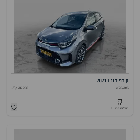
קיה
פיקנטו
|
2021
₪70,385
36,235 ק"מ
בעלות פרטית