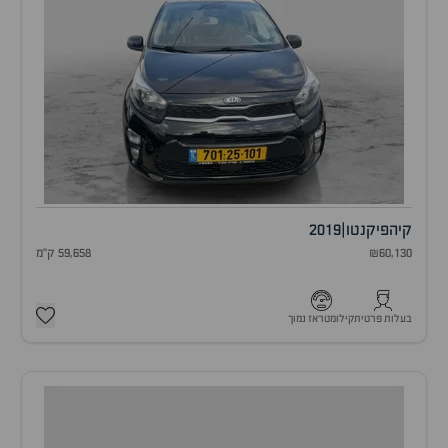
קיה
פיקנטו
|
2019
₪60,130
59,658 ק"מ
בעלות פרטית
קילומטראז נמוך