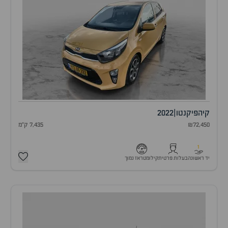
קיה
פיקנטו
|
2022
₪72,450
7,435 ק"מ
1
יד ראשונה
בעלות פרטית
קילומטראז נמוך