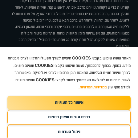
הרכבים שנרכשו במסגרת עסקאות הטרייד אין עוברים תהליך הכנה ובדיקות
קפדניות כדי שלקוחותינו ייהנו מרכב איכותי, "ראש שקט", שירות ואמינות. לאחר
תהליך ההכנה, הרכבים מוצבים בסניפי טרייד מוביל ברחבי הארץ, על מנת שתוכלו
להגיע, להתרשם, לחוות ולהתחדש ברכב הבא שלכם. טרייד מוביל מציעה
ללקוחותיה מגוון רחב של רכבים פרטיים, רכבי יוקרה ורכבי שטח, ממגוון דגמים,
ממגוון המותגים, עם אפשרויות מימון מגוונות ונוחות, פתרונות ביטוח וחבילות
מותאמות אישית ללקוח, הכל תחת קורת גג אחת. טרייד מוביל – בדיוק הרכב
שחיפשת.
אודות
סניפים
טרייד מוביל בעיתונות
תנאי שימוש
מדיניות פרטיות
COOKIES
האתר עושה שימוש בקבצי
חיוניים לצורך תפעולו התקין ולצרכי אבטחת
BUY BACK
תקנון
מבצעים
מגזין טרייד מוביל
איך זה עובד?
דרושים
COOKIES
ניהול העדפות עוגיות
מידע. בנוסף, בכפוף להסכמתך, נעשה שימוש בקבצי
שאינם חיוניים,
לצורך שיפור חוויית הגלישה, התאמת תוכן פרסומי ולצרכי אנליטיקה. באפשרותך
COOKIES
לאשר, לדחות או לנהל את העדפותיך באשר לקבצי
שאינם חיוניים.
קיה
סיטרואן
אופל
פיג'ו
MG
Geely
מזדה
בי ווי די
צ'רי
טסלה
ניסאן
טויוטה
דאצ'יה
פולקסווגן
טסלה
ג'יפ
ב מ וו
לקסוס
אאודי
סקודה
יונדאי
רנו
שברולט
סיאט
מיצובישי
סוזוקי
הונדה
סובארו
סרס
אקספנג
למידע נוסף עיין
במדיניות הפרטיות
.
אישור כל העוגיות
TradeMobile instagram
TradeMobile facebook
TradeMobile youtube
Developed by Media Maven
דחיית עוגיות שאינן חיוניות
©
כל הזכויות שמורות טרייד מוביל
2026
ריגו מרקטינג - קידום אתרים
ניהול העדפות