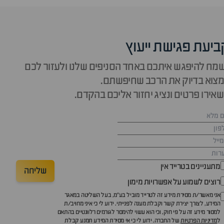
ביעת פגישת ייעוץ
מח להיפגש איתכם באחד הסניפים שלנו ולעזור לכם
צוא בדיוק את הרכב שחיפשתם.
אירו פרטים ונציג יחזור אליכם בהקדם.
מתעניינים בטרייד אין
שליחה
רוצים לשמוע על אפשרויות מימון
אני מאשר/ת מסירת מידע זה לטרייד מוביל בע"מ, בעל השליטה במאגר
המידע, לצורך יצירת קשר וקבלת מענה לפנייתי. ידוע לי כי איני מחויב/ת
למסור מידע זה על פי חוק, וכי הוא עשוי להימסר לגורמים רלוונטיים בהתאם
ל
מדיניות הפרטיות
של החברה. ידוע לי כי אי מסירת המידע תמנע קבלת