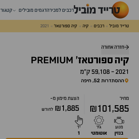
רכבים למכירה
דגמים מובילים
קטגורי
טרייד מוביל
רכבים
קיה
קיה ספורטאז'
2021
דלג
מעל
חזרה אחורה
שאלות
PREMIUM
קיה
ותשובות
ספורטאז'
2021
-
59,108 ק״מ
ההסתדרות 52, חיפה
מחיר
הצעת מימון מ-
₪101,585
₪1,885
לחודש
מנוע
גיר
יד
בנזין
אוטומטי
1