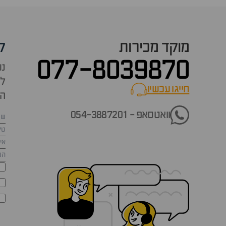
מוקד מכירות
ק
077-8039870
נש
למ
חייגו עכשיו
call now
הש
וואטסאפ - 054-3887201