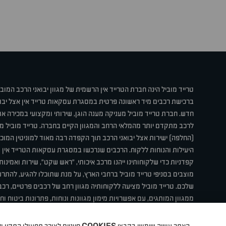
טרייד מוביל הינה חברת הטרייד אין הרשמית של מגוון יבואני הרכב המוב
ברכישת רכבים מיד ראשונה פרטית במסגרת עסקאות טרייד אין אצל יבו
חדש. חברת טרייד מוביל מעניקה מענה הוגן, שירותי ומקצועי במכירה 
לרכב מתקדם יותר מהמלאי הרחב והמגוון הקיים בחברה. טרייד מוביל מ
(החלפה) ישירות אצל יבואני הרכב תוך הקפדה רבה מאוד למוניטין המוכר 
היעילות והנוחות ללקוח. הרכבים שנרכשו במסגרת עסקאות הטרייד אין ע
קפדניות כדי שלקוחותינו ייהנו מרכב איכותי, "ראש שקט", שירות ואמינו
מוצבים בסניפי טרייד מוביל ברחבי הארץ, על מנת שתוכלו להגיע, להת
שלכם. טרייד מוביל מציעה ללקוחותיה מגוון רחב של רכבים פרטיים, רכבי
ממגוון המותגים, עם אפשרויות מימון מגוונות ונוחות, פתרונות ביטוח ו
תחת קורת גג אחת. טרייד מוביל – בדיוק הרכב שחיפשת.
COOKIES