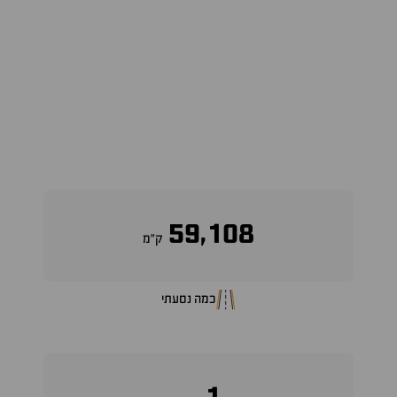
59,108
ק״מ
כמה נסעתי