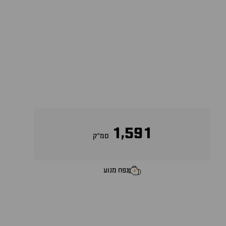
1,591
סמ״ק
נפח מנוע