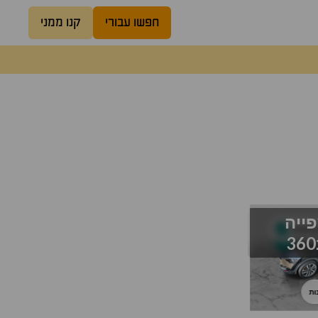
חפשו עבורי
קנו ממני