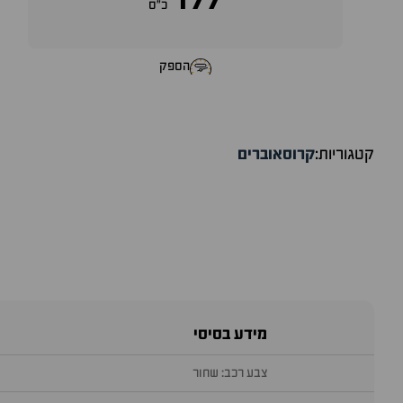
177
כ״ס
הספק
קטגוריות:
קרוסאוברים
מידע בסיסי
צבע רכב: שחור