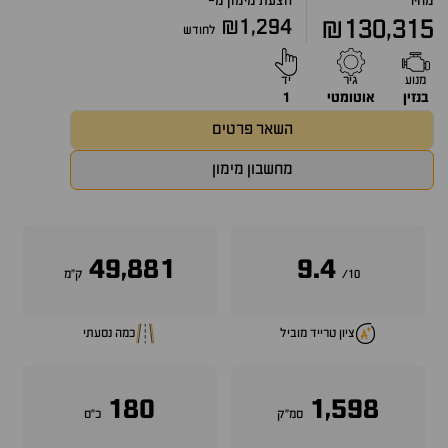
מחיר
הצעת מימון מ-
₪1,294
₪130,315
לחודש
מנוע
גיר
יד
בנזין
אוטומטי
1
השאר פרטים
מחשבון מימון
49,881
9.4
10/
ק״מ
ציון טרייד מוביל
כמה נסעתי
180
1,598
סמ״ק
כ״ס