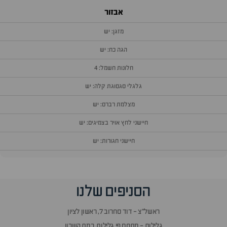
אבזור
מזגן: יש
הגה כח: יש
חלונות חשמל: 4
גלגלי סגסוגת קלה: יש
מצלמת רברס: יש
חיישני לחץ אויר בצמיגים: יש
חיישני חגורות: יש
וף
הסניפים שלנו
זור
אלות
ראשל״צ - דוד סחרוב 7, ראשון לציון
תשובות
גלילות - מתחם פי גלילות, רמת השרון