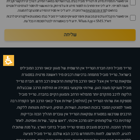
אני מאשר/ת מסירת מידע זה לטרייד מוביל בע"מ, בעל השליטה במאגר המידע, לצורך יצירת קשר וקבלת
מענה לפנייתי. ידוע לי כי איני מחויב/ת למסור מידע זה על פי חוק, וכי הוא עשוי להימסר לגורמים רלוונטיים
בהתאם ל
מדיניות הפרטיות
של החברה. ידוע לי כי אי מסירת המידע תמנע קבלת מענה.
אני מאשר/ת קבלת עדכונים, מבצעים וחומרים שיווקיים מטרייד מוביל בע"מ באמצעים אלקטרוניים לרבות
דוא״ל, SMS ו-WhatsApp. ידוע לי כי באפשרותי לבטל הסכמה זו בכל עת.
שליחה
טרייד מוביל הינה חברת הטרייד אין הרשמית של מגוון יבואני הרכב המובילים
בישראל. טרייד מוביל מתמחה ברכישת רכבים מיד ראשונה פרטית במסגרת
עסקאות טרייד אין אצל יבואני הרכב מלקוחות הרוכשים רכב חדש. חברת טרייד
מוביל מעניקה מענה הוגן, שירותי ומקצועי במכירה או החלפת הרכב שבבעלות
הלקוח לרכב מתקדם יותר מהמלאי הרחב והמגוון הקיים בחברה. טרייד מוביל
מספקת את שרותי הטרייד אין (החלפה) ישירות אצל יבואני הרכב תוך הקפדה רבה
מאוד למוניטין המוכר בזכות האמינות, השירות, הניסיון, היעילות והנוחות ללקוח.
הרכבים שנרכשו במסגרת עסקאות הטרייד אין עוברים תהליך הכנה ובדיקות
קפדניות כדי שלקוחותינו ייהנו מרכב איכותי, "ראש שקט", שירות ואמינות. לאחר
תהליך ההכנה, הרכבים מוצבים בסניפי טרייד מוביל ברחבי הארץ, על מנת שתוכלו
להגיע, להתרשם, לחוות ולהתחדש ברכב הבא שלכם. טרייד מוביל מציעה