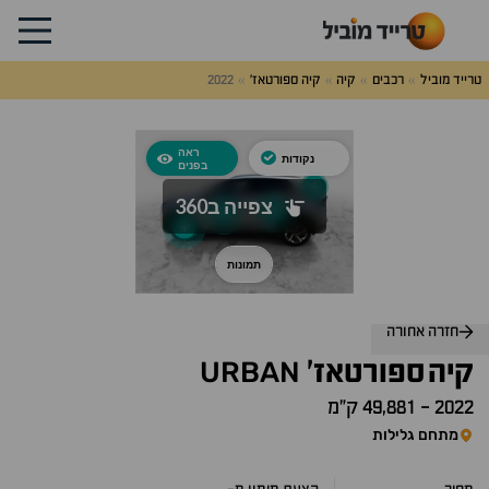
טרייד מוביל
רכבים
קיה
קיה ספורטאז'
2022
לג
על
אלות
תשובות
חזרה אחורה
URBAN
קיה
ספורטאז'
2022
-
49,881 ק״מ
מתחם גלילות