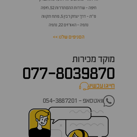
חיפה - שדרות ההסתדרות 52, חיפה
פ״ת - דרך יצחק רבין 5, פתח תקווה
נתניה - האורזים 22, נתניה
הסניפים שלנו >>
מוקד מכירות
077-8039870
חייגו עכשיו
call now
וואטסאפ - 054-3887201