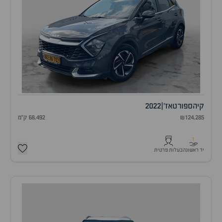
קיה
ספורטאז'
|
2022
₪124,285
68,492 ק"מ
1
יד ראשונה
בעלות פרטית