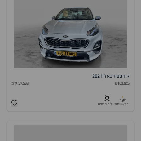
קיה
ספורטאז'
|
2021
₪103,925
57,563 ק"מ
1
יד ראשונה
בעלות פרטית