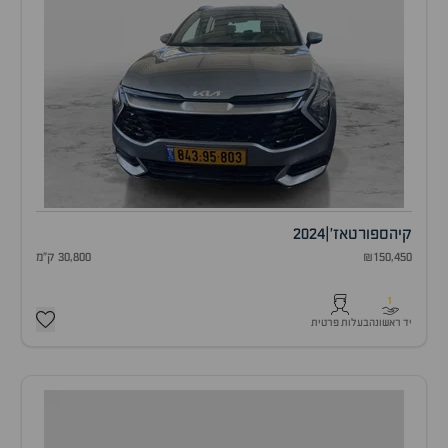
קיה
ספורטאז'
|
2024
₪150,450
30,800 ק"מ
1
יד ראשונה
בעלות פרטית