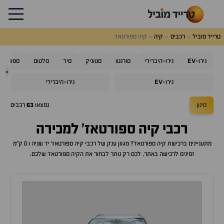
טרייד מוביל
רכבים
קיה
קיה ספורטאז'
EV
נירו-
נירו-היברידי
סורנטו
סטוניק
סיד
סלטוס
ספורטאז'
>
EV
נירו-
נירו-היברידי
סינון
נמצאו
63
רכבים
רכבי
קיה ספורטאז'
למכירה
מתעניינים ברכישת
קיה ספורטאז'
? מגוון ענק של רכבי
קיה ספורטאז'
יד שניה ו 0 ק"מ
זמינים לרכישה באתר, לכם רק נותר לבחור את ה
קיה ספורטאז'
שלכם.