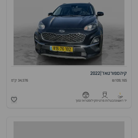
קיה
ספורטאז'
|
2022
₪109,165
34,576 ק"מ
1
יד ראשונה
בעלות פרטית
קילומטראז נמוך