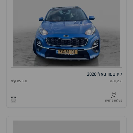
קיה
ספורטאז'
|
2020
₪80,250
85,650 ק"מ
בעלות פרטית