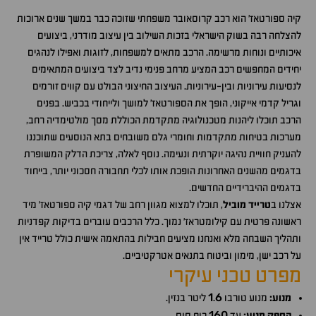
קיה ספורטאז' הוא רכב קרוסאובר משפחתי שזוכה כבר במשך שנים ארוכות
להצלחה רבה בשוק הישראלי בזכות השילוב בין עיצוב מודרני, ביצועים
איכותיים ונוחות מרשימה. הרכב מתאים למשפחות, לזוגות ואפילו לנהגים
יחידים המחפשים רכב המציע מרחב פנימי נדיב לצד ביצועים המתאימים
לנסיעות עירוניות ובין-עירוניות. העיצוב החיצוני הבולט עם קווים זורמים
וגריל קדמי אייקוני, הופך את הספורטאז' למושך ולייחודי בכביש. בפנים
הרכב תוכלו ליהנות מטכנולוגיה מתקדמת הכוללת מסך מולטימדיה רחב,
מערכות בטיחות מתקדמות וחומרי גלם משובחים בתא הנוסעים שתוכננו
להעניק חוויית נהיגה יוקרתית ונעימה. נוסף לאלה, צריכת הדלק המשופרת
בדגמים מהשנים האחרונות הופכת אותו לכלי תחבורה חסכוני יותר, בייחוד
בדגמים ההיברידיים החדשים.
אצלנו ב
טרייד מוביל
, תוכלו למצוא מגוון רחב של דגמי קיה ספורטאז' מיד
ראשונה פרטית עם קילומטראז' נמוך. כלל הרכבים עוברים בדיקות קפדניות
ותהליך השבחה מלא ואנחנו מציעים חבילות בהתאמה אישית כולל טרייד אין
על רכב ישן, מימון וביטוח בתנאים אטרקטיביים.
מפרט טכני עיקרי
1
6
מנוע:
מנוע טורבו
.
ליטר בנזין.
160
הספק מנוע:
עד
כוח סוס.