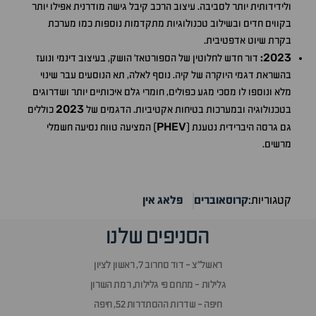
ולידידותית יותר לסביבה. עיצוב הרכב קיבל גישה מודרנית אפילו יותר
בקווים חדים ובשילוב טכנולוגיות מתקדמות נוספות כמו מערכת
בקרת שיוט אדפטיבית.
2023
:
דור חדש לחלוטין של הספורטאז' הושק, בעיצוב דינמי ונועז
בהשראת דגמי היוקרה של קיה. נוסף לאלה, תא הנוסעים עבר שינוי
מלא ונוספו לו מסכי מגע כפולים, חומרי גלם איכותיים יותר ושדרוגים
2023
בטכנולוגיה ובמערכות בטיחות אקטיביות. הדגמים של
כוללים
PHEV
גם גרסה היברידית נטענת (
) המציעה טווח נסיעה חשמלי
מרשים.
קטגוריות:
קרוסאוברים
פלאג אין
הסניפים שלנו
ראשל״צ - דוד סחרוב 7, ראשון לציון
גלילות - מתחם פי גלילות, רמת השרון
חיפה - שדרות ההסתדרות 52, חיפה