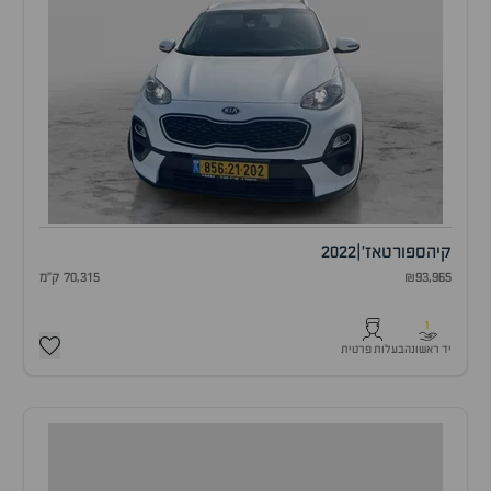
קיה
ספורטאז'
|
2022
₪93,965
70,315 ק"מ
1
יד ראשונה
בעלות פרטית