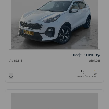
קיה
ספורטאז'
|
2022
₪107,765
69,511 ק"מ
1
יד ראשונה
בעלות פרטית