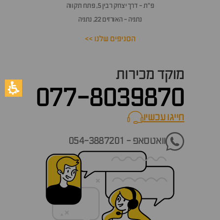
פ״ת - דרך יצחק רבין 5, פתח תקווה
נתניה - האורזים 22, נתניה
הסניפים שלנו >>
מוקד מכירות
077-8039870
חייגו עכשיו
call now
וואטסאפ - 054-3887201