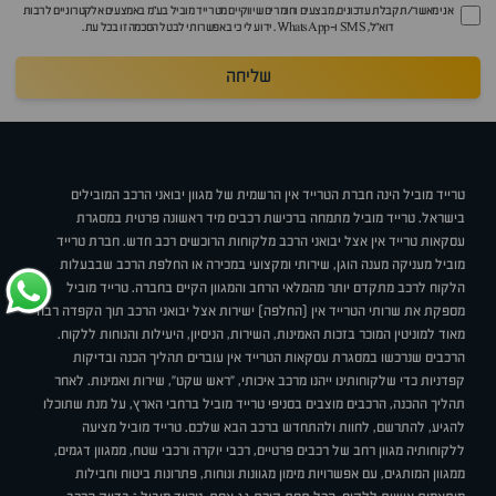
אני מאשר/ת קבלת עדכונים, מבצעים וחומרים שיווקיים מטרייד מוביל בע"מ באמצעים אלקטרוניים לרבות
דוא״ל, SMS ו-WhatsApp. ידוע לי כי באפשרותי לבטל הסכמה זו בכל עת.
שליחה
טרייד מוביל הינה חברת הטרייד אין הרשמית של מגוון יבואני הרכב המובילים
בישראל. טרייד מוביל מתמחה ברכישת רכבים מיד ראשונה פרטית במסגרת
עסקאות טרייד אין אצל יבואני הרכב מלקוחות הרוכשים רכב חדש. חברת טרייד
מוביל מעניקה מענה הוגן, שירותי ומקצועי במכירה או החלפת הרכב שבבעלות
הלקוח לרכב מתקדם יותר מהמלאי הרחב והמגוון הקיים בחברה. טרייד מוביל
מספקת את שרותי הטרייד אין (החלפה) ישירות אצל יבואני הרכב תוך הקפדה רבה
מאוד למוניטין המוכר בזכות האמינות, השירות, הניסיון, היעילות והנוחות ללקוח.
הרכבים שנרכשו במסגרת עסקאות הטרייד אין עוברים תהליך הכנה ובדיקות
קפדניות כדי שלקוחותינו ייהנו מרכב איכותי, "ראש שקט", שירות ואמינות. לאחר
תהליך ההכנה, הרכבים מוצבים בסניפי טרייד מוביל ברחבי הארץ, על מנת שתוכלו
להגיע, להתרשם, לחוות ולהתחדש ברכב הבא שלכם. טרייד מוביל מציעה
ללקוחותיה מגוון רחב של רכבים פרטיים, רכבי יוקרה ורכבי שטח, ממגוון דגמים,
ממגוון המותגים, עם אפשרויות מימון מגוונות ונוחות, פתרונות ביטוח וחבילות