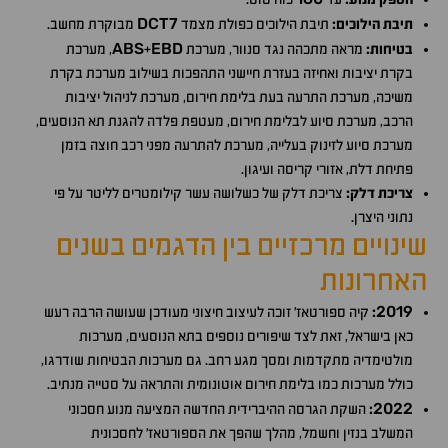
DCT7
תיבת הילוכים:
תיבת הילוכים כפולת מצמד
מבוקרת מחשב.
ABS
EBD
בטיחות:
מראה מתכהה נגד סנוור, מערכת
+
, מערכת
בקרת יציבות ואחיזה בעזרת חיישני התהפכות בשילוב מערכת בקרת
משיכה, מערכת התרעה בעת בלימת חירום, מערכת לניהול יציבות
הרכב, מערכת סיוע לבלימת חירום, מעטפת פלדה להגנת תא הנוסעים,
מערכת סיוע לזינוק בעלייה, מערכת להתרעה מפני רכב חוצה בזמן
פתיחת דלת, אזורי קריסה ועיגון.
צריכת דלק:
צריכת דלק של כשלושה עשר קילומטרים לליטר על פי
נתוני היצרן.
שינויים מרכזיים בין הדגמים בשנים
האחרונות
2019
:
קיה ספורטאז׳ זוכה לעיצוב חיצוני מעודכן שעושה הרבה רעש
כאן בישראל, זאת לצד שיפורים נוספים בתא הנוסעים, מערכות
מולטימדיה מתקדמות ומסך מגע רחב. גם מערכות הבטיחות שודרגו,
כולל מערכות כמו בלימת חירום אוטונומית והתראה על סטייה מנתיב.
2022
:
השקת הגרסה ההיברידית החדשה המציעה מנוע חסכוני
המשלב בנזין וחשמל, מהלך שהפך את הספורטאז' לחסכונית