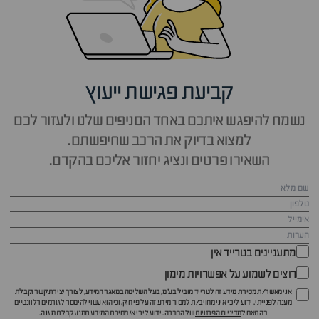
קביעת פגישת ייעוץ
נשמח להיפגש איתכם באחד הסניפים שלנו ולעזור לכם
למצוא בדיוק את הרכב שחיפשתם.
השאירו פרטים ונציג יחזור אליכם בהקדם.
מתעניינים בטרייד אין
רוצים לשמוע על אפשרויות מימון
אני מאשר/ת מסירת מידע זה לטרייד מוביל בע"מ, בעל השליטה במאגר המידע, לצורך יצירת קשר וקבלת
מענה לפנייתי. ידוע לי כי איני מחויב/ת למסור מידע זה על פי חוק, וכי הוא עשוי להימסר לגורמים רלוונטיים
בהתאם ל
מדיניות הפרטיות
של החברה. ידוע לי כי אי מסירת המידע תמנע קבלת מענה.