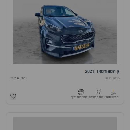
קיה
ספורטאז'
|
2021
₪110,815
40,328 ק"מ
1
יד ראשונה
בעלות פרטית
קילומטראז נמוך