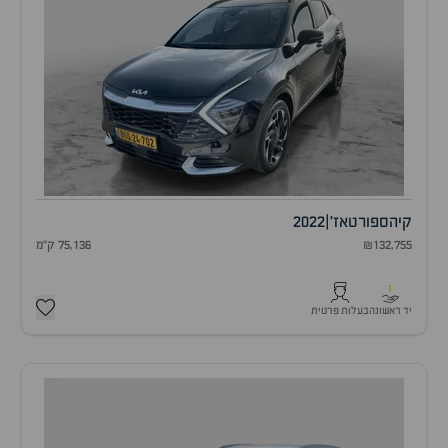
קיה
ספורטאז'
|
2022
₪132,755
75,136 ק"מ
1
יד ראשונה
בעלות פרטית