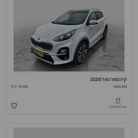
קיה
ספורטאז'
|
2020
₪84,440
74,595 ק"מ
בעלות פרטית