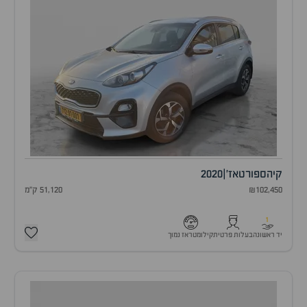
קיה
ספורטאז'
|
2020
₪102,450
51,120 ק"מ
1
יד ראשונה
בעלות פרטית
קילומטראז נמוך