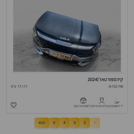
קיה
ספורטאז'
|
2024
₪153,740
17,117 ק"מ
1
יד ראשונה
בעלות פרטית
קילומטראז נמוך
1
2
3
4
5
הבא