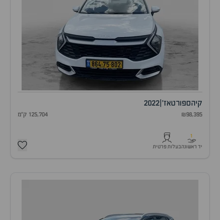
קיה
ספורטאז'
|
2022
₪98,395
125,704 ק"מ
1
יד ראשונה
בעלות פרטית