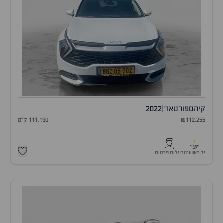
קיה
ספורטאז'
|
2022
₪112,255
111,190 ק"מ
1
יד ראשונה
בעלות פרטית