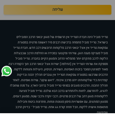
שליחה
טרייד מוביל הינה חברת הטרייד אין הרשמית של מגוון יבואני הרכב המובילים
בישראל. טרייד מוביל מתמחה ברכישת רכבים מיד ראשונה פרטית במסגרת
עסקאות טרייד אין אצל יבואני הרכב מלקוחות הרוכשים רכב חדש. חברת טרייד
מוביל מעניקה מענה הוגן, שירותי ומקצועי במכירה או החלפת הרכב שבבעלות
הלקוח לרכב מתקדם יותר מהמלאי הרחב והמגוון הקיים בחברה. טרייד מוביל
מספקת את שרותי הטרייד אין (החלפה) ישירות אצל יבואני הרכב תוך הקפדה רבה
מאוד למוניטין המוכר בזכות האמינות, השירות, הניסיון, היעילות והנוחות ללקוח.
הרכבים שנרכשו במסגרת עסקאות הטרייד אין עוברים תהליך הכנה ובדיקות
קפדניות כדי שלקוחותינו ייהנו מרכב איכותי, "ראש שקט", שירות ואמינות. לאחר
תהליך ההכנה, הרכבים מוצבים בסניפי טרייד מוביל ברחבי הארץ, על מנת שתוכלו
להגיע, להתרשם, לחוות ולהתחדש ברכב הבא שלכם. טרייד מוביל מציעה
ללקוחותיה מגוון רחב של רכבים פרטיים, רכבי יוקרה ורכבי שטח, ממגוון דגמים,
ממגוון המותגים, עם אפשרויות מימון מגוונות ונוחות, פתרונות ביטוח וחבילות
מותאמות אישית ללקוח, הכל תחת קורת גג אחת. טרייד מוביל – בדיוק הרכב
שחיפשת.