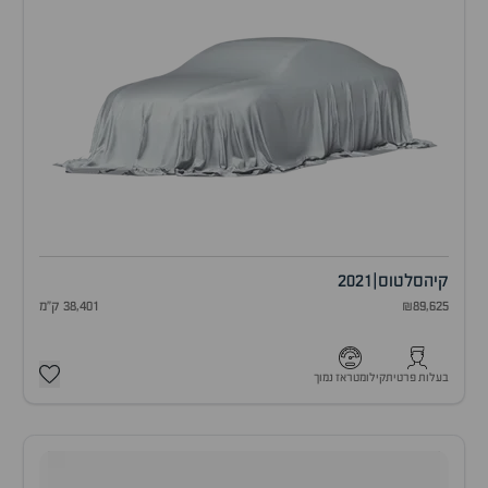
קיה
סלטוס
|
2021
₪89,625
38,401 ק"מ
בעלות פרטית
קילומטראז נמוך