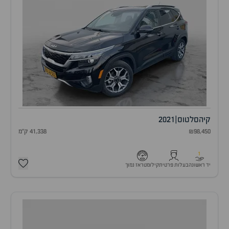
קיה
סלטוס
|
2021
₪98,450
41,338 ק"מ
1
יד ראשונה
בעלות פרטית
קילומטראז נמוך