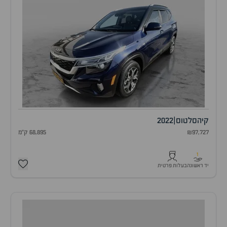
קיה
סלטוס
|
2022
₪97,727
68,895 ק"מ
1
יד ראשונה
בעלות פרטית