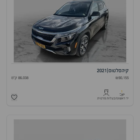
קיה
סלטוס
|
2021
₪90,155
86,038 ק"מ
1
יד ראשונה
בעלות פרטית