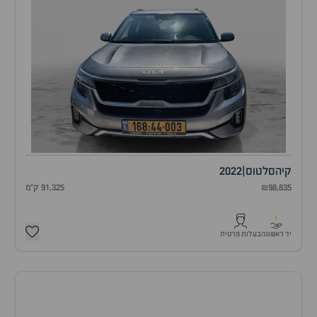
קיה
סלטוס
|
2022
₪98,835
91,325 ק"מ
1
יד ראשונה
בעלות פרטית