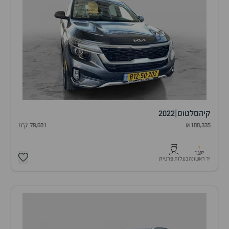
קיה
סלטוס
|
2022
₪100,335
79,601 ק"מ
1
יד ראשונה
בעלות פרטית