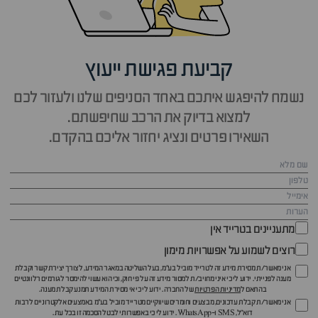
קביעת פגישת ייעוץ
נשמח להיפגש איתכם באחד הסניפים שלנו ולעזור לכם
למצוא בדיוק את הרכב שחיפשתם.
השאירו פרטים ונציג יחזור אליכם בהקדם.
מתעניינים בטרייד אין
רוצים לשמוע על אפשרויות מימון
אני מאשר/ת מסירת מידע זה לטרייד מוביל בע"מ, בעל השליטה במאגר המידע, לצורך יצירת קשר וקבלת
מענה לפנייתי. ידוע לי כי איני מחויב/ת למסור מידע זה על פי חוק, וכי הוא עשוי להימסר לגורמים רלוונטיים
בהתאם ל
מדיניות הפרטיות
של החברה. ידוע לי כי אי מסירת המידע תמנע קבלת מענה.
אני מאשר/ת קבלת עדכונים, מבצעים וחומרים שיווקיים מטרייד מוביל בע"מ באמצעים אלקטרוניים לרבות
דוא״ל, SMS ו-WhatsApp. ידוע לי כי באפשרותי לבטל הסכמה זו בכל עת.