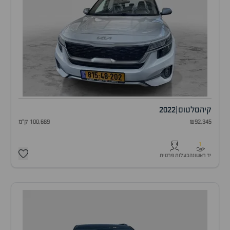
קיה
סלטוס
|
2022
₪92,345
100,689 ק"מ
1
יד ראשונה
בעלות פרטית