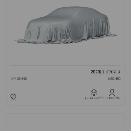
קיה
סלטוס
|
2020
₪92,450
38,940 ק"מ
בעלות פרטית
קילומטראז נמוך