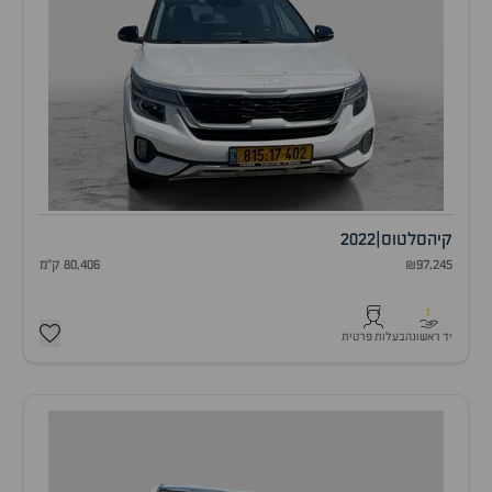
קיה
סלטוס
|
2022
₪97,245
80,406 ק"מ
1
יד ראשונה
בעלות פרטית