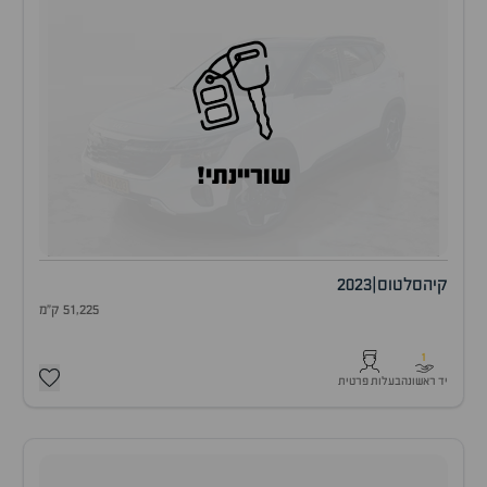
שוריינתי!
קיה
סלטוס
|
2023
51,225 ק"מ
1
יד ראשונה
בעלות פרטית