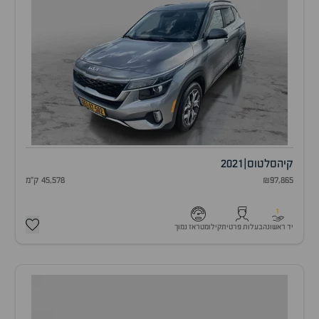
קיה
סלטוס
|
2021
₪97,865
45,578 ק"מ
1
יד ראשונה
בעלות פרטית
קילומטראז נמוך