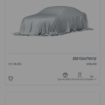
קיה
סלטוס
|
2021
₪96,450
46,453 ק"מ
1
יד ראשונה
בעלות פרטית
קילומטראז נמוך