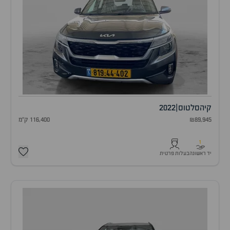
קיה
סלטוס
|
2022
₪89,945
116,400 ק"מ
1
יד ראשונה
בעלות פרטית