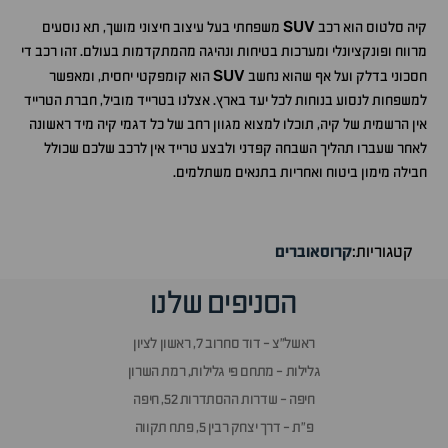
SUV
קיה סלטוס הוא רכב
משפחתי בעל עיצוב חיצוני מושך, תא נוסעים
מרווח ופונקציונלי ומערכות בטיחות ונהיגה מהמתקדמות בעולם. זהו רכב די
SUV
חסכוני בדלק ועל אף שהוא נחשב
הוא קומפקטי יחסית, ומאפשר
למשפחות לנסוע בנוחות לכל יעד בארץ. אצלנו בטרייד מוביל, חברת הטרייד
אין הרשמית של קיה, תוכלו למצוא מגוון רחב של כל דגמי קיה מיד ראשונה
לאחר שעברו תהליך השבחה קפדני ולבצע טרייד אין לרכב שלכם שכולל
חבילה מימון ביטוח ואחריות בתנאים משתלמים.
קטגוריות:
קרוסאוברים
הסניפים שלנו
ראשל״צ - דוד סחרוב 7, ראשון לציון
גלילות - מתחם פי גלילות, רמת השרון
חיפה - שדרות ההסתדרות 52, חיפה
פ״ת - דרך יצחק רבין 5, פתח תקווה