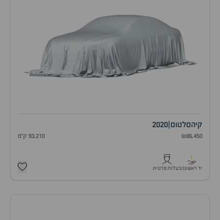
קיה
סלטוס
|
2020
₪86,450
93,210 ק"מ
1
יד ראשונה
בעלות פרטית