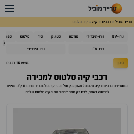
טרייד מוביל
רכבים
קיה
קיה סלטוס
EV
נירו-
נירו-היברידי
סורנטו
סטוניק
סיד
סלטוס
ספורטאז'
>
EV
נירו-
נירו-היברידי
סינון
נמצאו
16
רכבים
רכבי
קיה סלטוס
למכירה
מתעניינים ברכישת
קיה סלטוס
? מגוון ענק של רכבי
קיה סלטוס
יד שניה ו 0 ק"מ זמינים
לרכישה באתר, לכם רק נותר לבחור את ה
קיה סלטוס
שלכם.