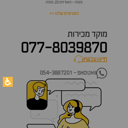
נתניה - האורזים 22, נתניה
הסניפים שלנו >>
מוקד מכירות
077-8039870
חייגו עכשיו
call now
וואטסאפ - 054-3887201