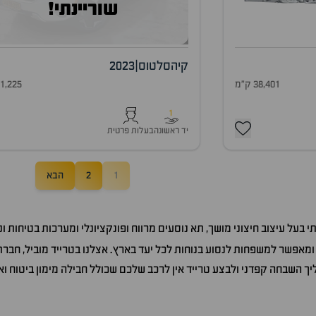
שוריינתי!
קיה
סלטוס
|
2023
38,401 ק"מ
51,225 ק"
1
יד ראשונה
בעלות פרטית
1
2
הבא
בעל עיצוב חיצוני מושך, תא נוסעים מרווח ופונקציונלי ומערכות בטיחות ו
מאפשר למשפחות לנסוע בנוחות לכל יעד בארץ. אצלנו בטרייד מוביל, חברת 
ך השבחה קפדני ולבצע טרייד אין לרכב שלכם שכולל חבילה מימון ביטוח ו