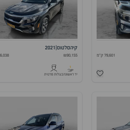
קיה
סלטוס
|
2021
79,601 ק"מ
₪90,155
86,038 ק"
1
יד ראשונה
בעלות פרטית