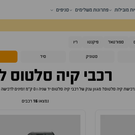
ות מובילות
פתרונות משלימים
סניפים
ספורטאז'
פיקנטו
ריו
סטוניק
סיד
ס
רכבי
קיה סלטוס
למ
ברכישת
קיה סלטוס
? מגוון ענק של רכבי
קיה סלטוס
יד שניה ו 0 ק"מ זמינים לרכישה באתר, לכם רק נותר לבחור את ה
נמצאו
16
רכבים