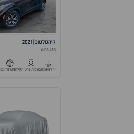
קיה
סלטוס
|
2021
₪98,450
1
יד ראשונה
בעלות פרטית
קילומטראז נמוך