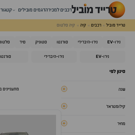
רכבים למכירה
דגמים מובילים
קטגורי
טרייד מוביל
רכבים
קיה
קיה סלטוס
EV
נירו-
נירו-היברידי
סורנטו
סטוניק
סיד
סלטוס
EV
נירו-
נירו-היברידי
סורנטו
סינון לפי
+
מתעניינים 
שנה
+
קילומטראז׳
+
מחיר