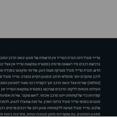
טרייד מוביל הינה חברת הטרייד אין הרשמית של מגוון יבואני הרכב המוב
ברכישת רכבים מיד ראשונה פרטית במסגרת עסקאות טרייד אין אצל יבו
חדש. חברת טרייד מוביל מעניקה מענה הוגן, שירותי ומקצועי במכירה 
לרכב מתקדם יותר מהמלאי הרחב והמגוון הקיים בחברה. טרייד מוביל מ
(החלפה) ישירות אצל יבואני הרכב תוך הקפדה רבה מאוד למוניטין המוכר 
היעילות והנוחות ללקוח. הרכבים שנרכשו במסגרת עסקאות הטרייד אין ע
קפדניות כדי שלקוחותינו ייהנו מרכב איכותי, "ראש שקט", שירות ואמינו
מוצבים בסניפי טרייד מוביל ברחבי הארץ, על מנת שתוכלו להגיע, להת
שלכם. טרייד מוביל מציעה ללקוחותיה מגוון רחב של רכבים פרטיים, רכבי
ממגוון המותגים, עם אפשרויות מימון מגוונות ונוחות, פתרונות ביטוח ו