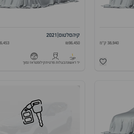
קיה
סלטוס
|
2021
38,940 ק"מ
₪96,450
46,453 ק"
1
יד ראשונה
בעלות פרטית
קילומטראז נמוך