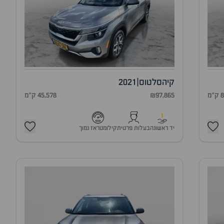
קיה
סלטוס
|
2021
מ
₪97,865
45,578 ק"מ
1
יד ראשונה
בעלות פרטית
קילומטראז נמוך