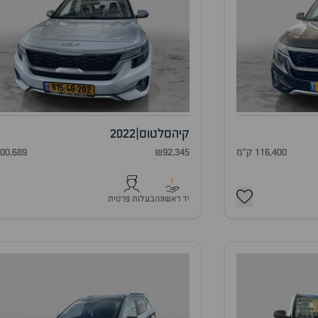
קיה
סלטוס
|
2022
116,400 ק"מ
₪92,345
100,689 ק"
1
יד ראשונה
בעלות פרטית