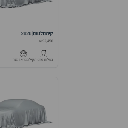
קיה
סלטוס
|
2020
₪92,450
בעלות פרטית
קילומטראז נמוך