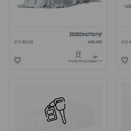
קיה
סלטוס
|
2020
מ
₪86,450
93,210 ק"מ
1
יד ראשונה
בעלות פרטית