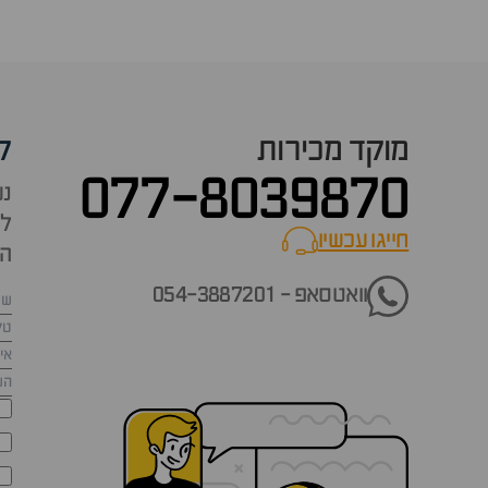
מוקד מכירות
ק
077-8039870
נש
למ
חייגו עכשיו
call now
הש
וואטסאפ - 054-3887201