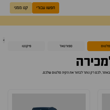
חפשו עבורי
קנו ממני
>
לטוס
ספורטאז'
פיקנטו
כירה
קיה סלטוס
שלכם.