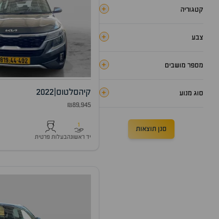
+
קטגוריה
+
צבע
+
מספר מושבים
קיה
סלטוס
|
2022
+
סוג מנוע
₪89,945
1
סנן תוצאות
יד ראשונה
בעלות פרטית