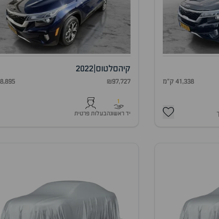
קיה
סלטוס
|
2022
41,338 ק"מ
₪97,727
68,895 ק"
1
יד ראשונה
בעלות פרטית