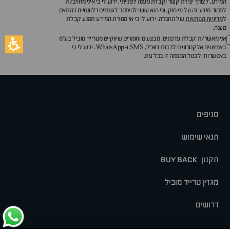
המידע, לצורך יצירת קשר וקבלת מענה לפנייתי. ידוע לי כי איני מחויב/ת
למסור מידע זה על פי חוק, וכי הוא עשוי להימסר לגורמים רלוונטיים בהתאם
ל
מדיניות הפרטיות
של החברה. ידוע לי כי אי מסירת המידע תמנע קבלת
מענה.
אני מאשר/ת קבלת עדכונים, מבצעים וחומרים שיווקיים מטרייד מוביל בע"מ
באמצעים אלקטרוניים לרבות דוא״ל, SMS ו-WhatsApp. ידוע לי כי
באפשרותי לבטל הסכמה זו בכל עת.
סניפים
תנאי שימוש
תקנון
BUY BACK
מגזין טרייד מוביל
דרושים