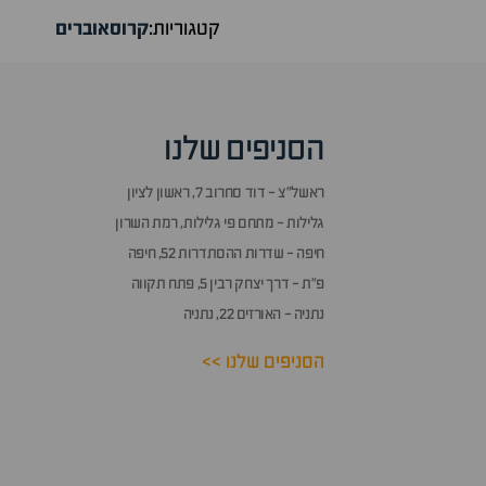
קטגוריות:
קרוסאוברים
הסניפים שלנו
ראשל״צ - דוד סחרוב 7, ראשון לציון
גלילות - מתחם פי גלילות, רמת השרון
חיפה - שדרות ההסתדרות 52, חיפה
פ״ת - דרך יצחק רבין 5, פתח תקווה
נתניה - האורזים 22, נתניה
הסניפים שלנו >>