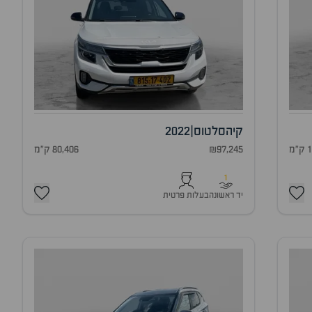
קיה
סלטוס
|
2022
מ
₪97,245
80,406 ק"מ
1
יד ראשונה
בעלות פרטית