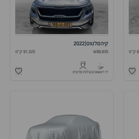
קיה
סלטוס
|
2022
מ
₪98,835
91,325 ק"מ
1
יד ראשונה
בעלות פרטית