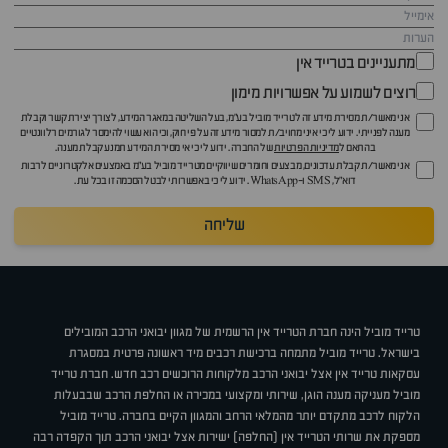
מתעניינים בטרייד אין
רוצים לשמוע על אפשרויות מימון
אני מאשר/ת מסירת מידע זה לטרייד מוביל בע"מ, בעל השליטה במאגר המידע, לצורך יצירת קשר וקבלת
מענה לפנייתי. ידוע לי כי איני מחויב/ת למסור מידע זה על פי חוק, וכי הוא עשוי להימסר לגורמים רלוונטיים
בהתאם ל
מדיניות הפרטיות
של החברה. ידוע לי כי אי מסירת המידע תמנע קבלת מענה.
אני מאשר/ת קבלת עדכונים, מבצעים וחומרים שיווקיים מטרייד מוביל בע"מ באמצעים אלקטרוניים לרבות
דוא״ל, SMS ו-WhatsApp. ידוע לי כי באפשרותי לבטל הסכמה זו בכל עת.
שליחה
טרייד מוביל הינה חברת הטרייד אין הרשמית של מגוון יבואני הרכב המובילים
בישראל. טרייד מוביל מתמחה ברכישת רכבים מיד ראשונה פרטית במסגרת
עסקאות טרייד אין אצל יבואני הרכב מלקוחות הרוכשים רכב חדש. חברת טרייד
מוביל מעניקה מענה הוגן, שירותי ומקצועי במכירה או החלפת הרכב שבבעלות
הלקוח לרכב מתקדם יותר מהמלאי הרחב והמגוון הקיים בחברה. טרייד מוביל
מספקת את שרותי הטרייד אין (החלפה) ישירות אצל יבואני הרכב תוך הקפדה רבה