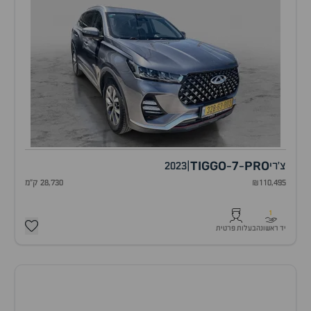
TIGGO
7
PRO
צ'רי
|
2023
-
-
₪110,495
28,730 ק"מ
1
יד ראשונה
בעלות פרטית