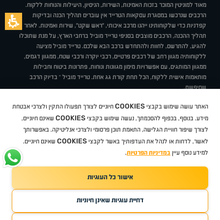
מאוד למוניטין המוכר בזכות האמינות, השירות, הניסיון, היעילות והנוחות ללקוח.
הרכבים שנרכשו במסגרת עסקאות הטרייד אין עוברים תהליך הכנה ובדיקות
קפדניות כדי שלקוחותינו ייהנו מרכב איכותי, "ראש שקט", שירות ואמינות. לאחר
תהליך ההכנה, הרכבים מוצבים בסניפי טרייד מוביל ברחבי הארץ, על מנת שתוכלו
להגיע, להתרשם, לחוות ולהתחדש ברכב הבא שלכם. טרייד מוביל מציעה
ללקוחותיה מגוון רחב של רכבים פרטיים, רכבי יוקרה ורכבי שטח, ממגוון דגמים,
ממגוון המותגים, עם אפשרויות מימון מגוונות ונוחות, פתרונות ביטוח וחבילות
מותאמות אישית ללקוח, הכל תחת קורת גג אחת. טרייד מוביל – בדיוק הרכב
שחיפשת.
אודות
סניפים
טרייד מוביל בעיתונות
תנאי שימוש
מדיניות פרטיות
COOKIES
האתר עושה שימוש בקבצי
חיוניים לצורך תפעולו התקין ולצרכי אבטחת
BUY BACK
תקנון
מבצעים
מגזין טרייד מוביל
איך זה עובד?
דרושים
COOKIES
ניהול העדפות עוגיות
מידע. בנוסף, בכפוף להסכמתך, נעשה שימוש בקבצי
שאינם חיוניים,
לצורך שיפור חוויית הגלישה, התאמת תוכן פרסומי ולצרכי אנליטיקה. באפשרותך
COOKIES
לאשר, לדחות או לנהל את העדפותיך באשר לקבצי
שאינם חיוניים.
קיה
סיטרואן
אופל
פיג'ו
MG
Geely
מזדה
בי ווי די
צ'רי
טסלה
ניסאן
טויוטה
דאצ'יה
פולקסווגן
טסלה
ג'יפ
ב מ וו
לקסוס
אאודי
סקודה
יונדאי
רנו
שברולט
סיאט
מיצובישי
סוזוקי
הונדה
סובארו
סרס
אקספנג
למידע נוסף עיין
במדיניות הפרטיות
.
אישור כל העוגיות
TradeMobile instagram
TradeMobile facebook
TradeMobile youtube
Developed by Media Maven
דחיית עוגיות שאינן חיוניות
©
כל הזכויות שמורות טרייד מוביל
2026
ריגו מרקטינג - קידום אתרים