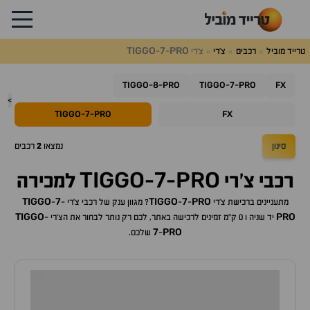
TIGGO
7
PRO
טרייד מוביל
רכבים
צ'רי
צ'רי
-
-
TIGGO
8
PRO
TIGGO
7
PRO
FX
-
-
-
-
>
TIGGO
7
PRO
FX
-
-
סינון
נמצאו
2
רכבים
TIGGO
7
PRO
רכבי
צ'רי
-
-
למכירה
TIGGO
7
TIGGO
7
PRO
מתעניינים ברכישת
צ'רי
-
-
? מגוון ענק של רכבי
צ'רי
-
-
TIGGO
PRO
יד שניה ו 0 ק"מ זמינים לרכישה באתר, לכם רק נותר לבחור את ה
צ'רי
-
7
PRO
-
שלכם.