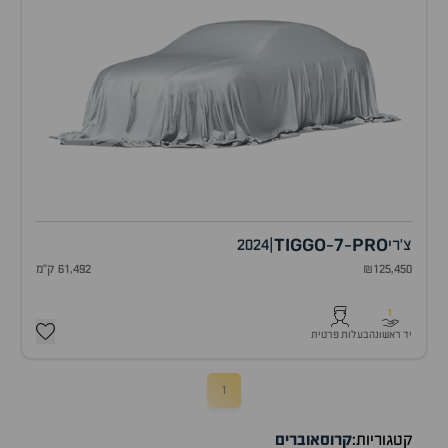
TIGGO
7
PRO
צ'רי
|
2024
-
-
₪125,450
61,492 ק"מ
1
יד ראשונה
בעלות פרטית
1
קטגוריות:
קרוסאוברים