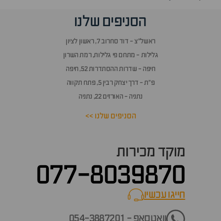
הסניפים שלנו
ראשל״צ - דוד סחרוב 7, ראשון לציון
גלילות - מתחם פי גלילות, רמת השרון
חיפה - שדרות ההסתדרות 52, חיפה
פ״ת - דרך יצחק רבין 5, פתח תקווה
נתניה - האורזים 22, נתניה
הסניפים שלנו >>
מוקד מכירות
077-8039870
חייגו עכשיו
call now
וואטסאפ - 054-3887201