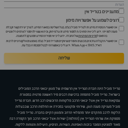
מתעניינים בטרייד אין
רוצים לשמוע על אפשרויות מימון
אני מאשר/ת מסירת מידע זה לטרייד מוביל בע"מ, בעל השליטה במאגר המידע, לצורך יצירת קשר וקבלת
מענה לפנייתי. ידוע לי כי איני מחויב/ת למסור מידע זה על פי חוק, וכי הוא עשוי להימסר לגורמים רלוונטיים
בהתאם ל
מדיניות הפרטיות
של החברה. ידוע לי כי אי מסירת המידע תמנע קבלת מענה.
אני מאשר/ת קבלת עדכונים, מבצעים וחומרים שיווקיים מטרייד מוביל בע"מ באמצעים אלקטרוניים לרבות
דוא״ל, SMS ו-WhatsApp. ידוע לי כי באפשרותי לבטל הסכמה זו בכל עת.
שליחה
טרייד מוביל הינה חברת הטרייד אין הרשמית של מגוון יבואני הרכב המובילים
בישראל. טרייד מוביל מתמחה ברכישת רכבים מיד ראשונה פרטית במסגרת
עסקאות טרייד אין אצל יבואני הרכב מלקוחות הרוכשים רכב חדש. חברת טרייד
מוביל מעניקה מענה הוגן, שירותי ומקצועי במכירה או החלפת הרכב שבבעלות
הלקוח לרכב מתקדם יותר מהמלאי הרחב והמגוון הקיים בחברה. טרייד מוביל
מספקת את שרותי הטרייד אין (החלפה) ישירות אצל יבואני הרכב תוך הקפדה רבה
מאוד למוניטין המוכר בזכות האמינות, השירות, הניסיון, היעילות והנוחות ללקוח.