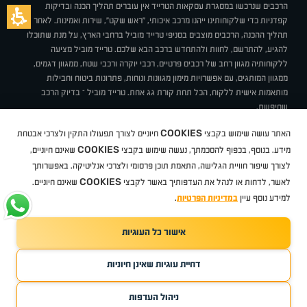
הרכבים שנרכשו במסגרת עסקאות הטרייד אין עוברים תהליך הכנה ובדיקות
קפדניות כדי שלקוחותינו ייהנו מרכב איכותי, "ראש שקט", שירות ואמינות. לאחר
תהליך ההכנה, הרכבים מוצבים בסניפי טרייד מוביל ברחבי הארץ, על מנת שתוכלו
להגיע, להתרשם, לחוות ולהתחדש ברכב הבא שלכם. טרייד מוביל מציעה
ללקוחותיה מגוון רחב של רכבים פרטיים, רכבי יוקרה ורכבי שטח, ממגוון דגמים,
ממגוון המותגים, עם אפשרויות מימון מגוונות ונוחות, פתרונות ביטוח וחבילות
מותאמות אישית ללקוח, הכל תחת קורת גג אחת. טרייד מוביל – בדיוק הרכב
שחיפשת.
אודות
סניפים
טרייד מוביל בעיתונות
תנאי שימוש
מדיניות פרטיות
COOKIES
האתר עושה שימוש בקבצי
חיוניים לצורך תפעולו התקין ולצרכי אבטחת
BUY BACK
תקנון
מבצעים
מגזין טרייד מוביל
איך זה עובד?
דרושים
COOKIES
ניהול העדפות עוגיות
מידע. בנוסף, בכפוף להסכמתך, נעשה שימוש בקבצי
שאינם חיוניים,
לצורך שיפור חוויית הגלישה, התאמת תוכן פרסומי ולצרכי אנליטיקה. באפשרותך
COOKIES
לאשר, לדחות או לנהל את העדפותיך באשר לקבצי
שאינם חיוניים.
קיה
סיטרואן
אופל
פיג'ו
MG
Geely
מזדה
בי ווי די
צ'רי
טסלה
ניסאן
טויוטה
דאצ'יה
פולקסווגן
טסלה
ג'יפ
ב מ וו
לקסוס
אאודי
סקודה
יונדאי
רנו
שברולט
סיאט
מיצובישי
סוזוקי
הונדה
סובארו
סרס
אקספנג
למידע נוסף עיין
במדיניות הפרטיות
.
אישור כל העוגיות
TradeMobile instagram
TradeMobile facebook
TradeMobile youtube
Developed by Media Maven
דחיית עוגיות שאינן חיוניות
©
כל הזכויות שמורות טרייד מוביל
2026
ריגו מרקטינג - קידום אתרים
ניהול העדפות