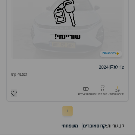
שוריינתי!
רכב חשמלי
FX
צ'רי
|
2024
46,521 ק"מ
1
יד ראשונה
בעלות פרטית
טווח 430 ק״מ
1
קטגוריות:
קרוסאוברים
משפחתי