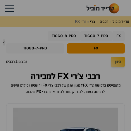
FX
טרייד מוביל
רכבים
צ'רי
צ'רי
TIGGO
8
PRO
TIGGO
7
PRO
FX
-
-
-
-
>
TIGGO
7
PRO
FX
-
-
סינון
נמצאו
2
רכבים
FX
רכבי
צ'רי
למכירה
FX
FX
מתעניינים ברכישת
צ'רי
? מגוון ענק של רכבי
צ'רי
יד שניה ו 0 ק"מ זמינים
FX
לרכישה באתר, לכם רק נותר לבחור את ה
צ'רי
שלכם.