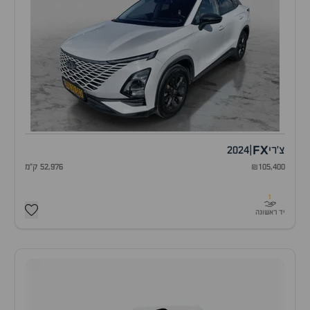
FX
צ'רי
|
2024
₪105,400
52,976 ק"מ
1
יד ראשונה