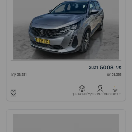
5008
פיג'ו
|
2021
₪101,395
38,251 ק"מ
1
יד ראשונה
בעלות פרטית
קילומטראז נמוך