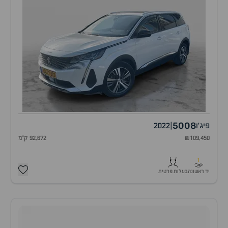
5008
פיג'ו
|
2022
₪109,450
92,672 ק"מ
1
יד ראשונה
בעלות פרטית