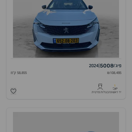
5008
פיג'ו
|
2024
₪108,495
58,855 ק"מ
1
יד ראשונה
בעלות פרטית