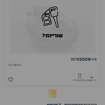
שוריינתי!
5008
פיג'ו
|
2019
88,012 ק"מ
1
יד ראשונה
בעלות פרטית
1