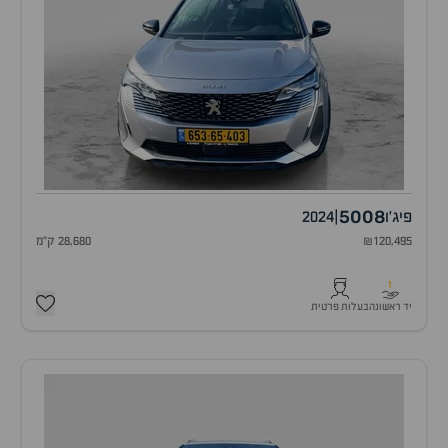
5008
פיג'ו
|
2024
₪120,495
28,680 ק"מ
1
יד ראשונה
בעלות פרטית