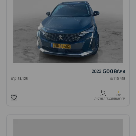
5008
פיג'ו
|
2023
₪110,495
31,125 ק"מ
1
יד ראשונה
בעלות פרטית