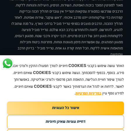
מאוד למוניטין המוכר בזכות האמינות, השירות, הניסיון, היעילות והנוחות ללקוח.
הרכבים שנרכשו במסגרת עסקאות הטרייד אין עוברים תהליך הכנה ובדיקות
קפדניות כדי שלקוחותינו ייהנו מרכב איכותי, "ראש שקט", שירות ואמינות. לאחר
תהליך ההכנה, הרכבים מוצבים בסניפי טרייד מוביל ברחבי הארץ, על מנת שתוכלו
להגיע, להתרשם, לחוות ולהתחדש ברכב הבא שלכם. טרייד מוביל מציעה
ללקוחותיה מגוון רחב של רכבים פרטיים, רכבי יוקרה ורכבי שטח, ממגוון דגמים,
ממגוון המותגים, עם אפשרויות מימון מגוונות ונוחות, פתרונות ביטוח וחבילות
מותאמות אישית ללקוח, הכל תחת קורת גג אחת. טרייד מוביל – בדיוק הרכב
שחיפשת.
אודות
סניפים
טרייד מוביל בעיתונות
תנאי שימוש
מדיניות פרטיות
COOKIES
האתר עושה שימוש בקבצי
חיוניים לצורך תפעולו התקין ולצרכי אבטחת
BUY BACK
תקנון
מבצעים
מגזין טרייד מוביל
איך זה עובד?
דרושים
COOKIES
ניהול העדפות עוגיות
מידע. בנוסף, בכפוף להסכמתך, נעשה שימוש בקבצי
שאינם חיוניים,
לצורך שיפור חוויית הגלישה, התאמת תוכן פרסומי ולצרכי אנליטיקה. באפשרותך
COOKIES
לאשר, לדחות או לנהל את העדפותיך באשר לקבצי
שאינם חיוניים.
קיה
סיטרואן
אופל
פיג'ו
MG
Geely
מזדה
בי ווי די
צ'רי
טסלה
ניסאן
טויוטה
דאצ'יה
פולקסווגן
טסלה
ג'יפ
ב מ וו
לקסוס
אאודי
סקודה
יונדאי
רנו
שברולט
סיאט
מיצובישי
סוזוקי
הונדה
סובארו
סרס
אקספנג
למידע נוסף עיין
במדיניות הפרטיות
.
אישור כל העוגיות
TradeMobile instagram
TradeMobile facebook
TradeMobile youtube
Developed by Media Maven
דחיית עוגיות שאינן חיוניות
©
כל הזכויות שמורות טרייד מוביל
2026
ריגו מרקטינג - קידום אתרים