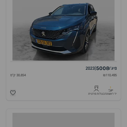
5008
פיג'ו
|
2023
₪110,495
30,854 ק"מ
1
יד ראשונה
בעלות פרטית