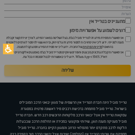
מתעניינים בטרייד אין
רוצים לשמוע על אפשרויות מימון
אני מאשר/ת מסירת מידע זה לטרייד מוביל בע"מ, בעל השליטה במאגר המידע, לצורך יצירת קשר וקבלת
מענה לפנייתי. ידוע לי כי איני מחויב/ת למסור מידע זה על פי חוק, וכי הוא עשוי להימסר לגורמים רלוונטיים
בהתאם ל
מדיניות הפרטיות
של החברה. ידוע לי כי אי מסירת המידע תמנע קבלת מענה.
אני מאשר/ת קבלת עדכונים, מבצעים וחומרים שיווקיים מטרייד מוביל בע"מ באמצעים אלקטרוניים לרבות
דוא״ל, SMS ו-WhatsApp. ידוע לי כי באפשרותי לבטל הסכמה זו בכל עת.
שליחה
טרייד מוביל הינה חברת הטרייד אין הרשמית של מגוון יבואני הרכב המובילים
בישראל. טרייד מוביל מתמחה ברכישת רכבים מיד ראשונה פרטית במסגרת
עסקאות טרייד אין אצל יבואני הרכב מלקוחות הרוכשים רכב חדש. חברת טרייד
מוביל מעניקה מענה הוגן, שירותי ומקצועי במכירה או החלפת הרכב שבבעלות
הלקוח לרכב מתקדם יותר מהמלאי הרחב והמגוון הקיים בחברה. טרייד מוביל
מספקת את שרותי הטרייד אין (החלפה) ישירות אצל יבואני הרכב תוך הקפדה רבה