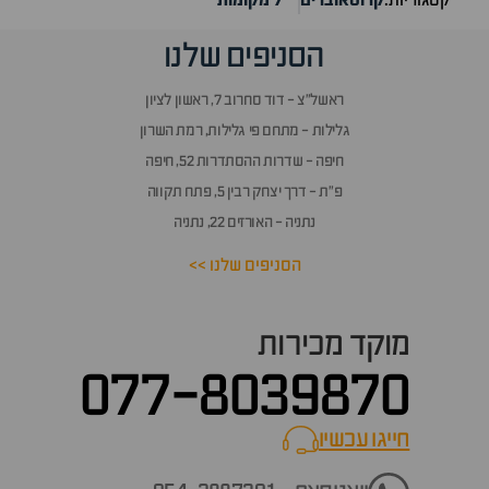
קטגוריות:
קרוסאוברים
7 מקומות
הסניפים שלנו
ראשל״צ - דוד סחרוב 7, ראשון לציון
גלילות - מתחם פי גלילות, רמת השרון
חיפה - שדרות ההסתדרות 52, חיפה
פ״ת - דרך יצחק רבין 5, פתח תקווה
נתניה - האורזים 22, נתניה
הסניפים שלנו >>
מוקד מכירות
077-8039870
חייגו עכשיו
call now