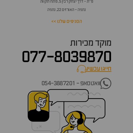
פ״ת - דרך יצחק רבין 5, פתח תקווה
נתניה - האורזים 22, נתניה
הסניפים שלנו >>
מוקד מכירות
077-8039870
חייגו עכשיו
call now
וואטסאפ - 054-3887201