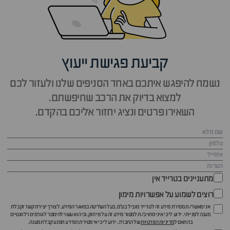
קביעת פגישת ייעוץ
נשמח להיפגש איתכם באחד הסניפים שלנו ולעזור לכם
למצוא בדיוק את הרכב שחיפשתם.
השאירו פרטים ונציג יחזור אליכם בהקדם.
מתעניינים בטרייד אין
רוצים לשמוע על אפשרויות מימון
אני מאשר/ת מסירת מידע זה לטרייד מוביל בע"מ, בעל השליטה במאגר המידע, לצורך יצירת קשר וקבלת
מענה לפנייתי. ידוע לי כי איני מחויב/ת למסור מידע זה על פי חוק, וכי הוא עשוי להימסר לגורמים רלוונטיים
בהתאם ל
מדיניות הפרטיות
של החברה. ידוע לי כי אי מסירת המידע תמנע קבלת מענה.