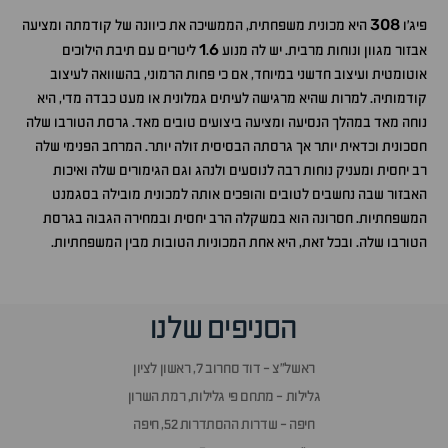
308
פיג'ו
היא מכונית משפחתית, הממשיכה את כיוונה של קודמתה ומציעה
1
6
אבזור מגוון ונוחות מרבית. יש לה מנוע
.
ליטרים עם תיבת הילוכים
אוטומטית ועיצוב חדשני במיוחד, אם כי פחות הרמוני, בהשוואה לעיצוב
קודמותיה. למרות שהיא מרגישה לעיתים גמלונית או מעט כבדה מדי, היא
נוחה מאד במהלך הנסיעה ומציעה ביצועים טובים מאד. גרסת הטורבו שלה
חסכונית וכדאית יותר אך גרסתה הבסיסית זולה יותר. המרחב הפנימי שלה
רב יחסית ומעניק נוחות רבה לנוסעים ולנהג וגם הגימורים שלה ואיכות
האבזור שבה נחשבים לטובים והופכים אותה למכונית מובילה בסגמנט
המשפחתיות. חסרונה הוא במשקלה הרב יחסית ובמחירה הגבוה בגרסת
הטורבו שלה. ובכל זאת, היא אחת המכוניות הטובות מבין המשפחתיות.
הסניפים שלנו
ראשל״צ - דוד סחרוב 7, ראשון לציון
גלילות - מתחם פי גלילות, רמת השרון
חיפה - שדרות ההסתדרות 52, חיפה