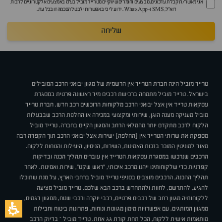
אני מאשר/ת קבלת עדכונים, מבצעים וחומרים שיווקיים מטרייד מוביל בע"מ באמצעים אלקטרוניים לרבות
דוא״ל, SMS ו-WhatsApp. ידוע לי כי באפשרותי לבטל הסכמה זו בכל עת.
שליחה
טרייד מוביל הינה חברת הטרייד אין הרשמית של מגוון יבואני הרכב המובילים
בישראל. טרייד מוביל מתמחה ברכישת רכבים מיד ראשונה פרטית במסגרת
עסקאות טרייד אין אצל יבואני הרכב מלקוחות הרוכשים רכב חדש. חברת טרייד
מוביל מעניקה מענה הוגן, שירותי ומקצועי במכירה או החלפת הרכב שבבעלות
הלקוח לרכב מתקדם יותר מהמלאי הרחב והמגוון הקיים בחברה. טרייד מוביל
מספקת את שרותי הטרייד אין (החלפה) ישירות אצל יבואני הרכב תוך הקפדה רבה
מאוד למוניטין המוכר בזכות האמינות, השירות, הניסיון, היעילות והנוחות ללקוח.
הרכבים שנרכשו במסגרת עסקאות הטרייד אין עוברים תהליך הכנה ובדיקות
קפדניות כדי שלקוחותינו ייהנו מרכב איכותי, "ראש שקט", שירות ואמינות. לאחר
תהליך ההכנה, הרכבים מוצבים בסניפי טרייד מוביל ברחבי הארץ, על מנת שתוכלו
להגיע, להתרשם, לחוות ולהתחדש ברכב הבא שלכם. טרייד מוביל מציעה
ללקוחותיה מגוון רחב של רכבים פרטיים, רכבי יוקרה ורכבי שטח, ממגוון דגמים,
ממגוון המותגים, עם אפשרויות מימון מגוונות ונוחות, פתרונות ביטוח וחבילות
מותאמות אישית ללקוח, הכל תחת קורת גג אחת. טרייד מוביל – בדיוק הרכב