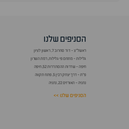
הסניפים שלנו
ראשל״צ - דוד סחרוב 7, ראשון לציון
גלילות - מתחם פי גלילות, רמת השרון
חיפה - שדרות ההסתדרות 52, חיפה
פ״ת - דרך יצחק רבין 5, פתח תקווה
נתניה - האורזים 22, נתניה
הסניפים שלנו >>