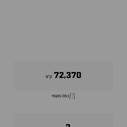
72,370
ק״מ
כמה נסעתי