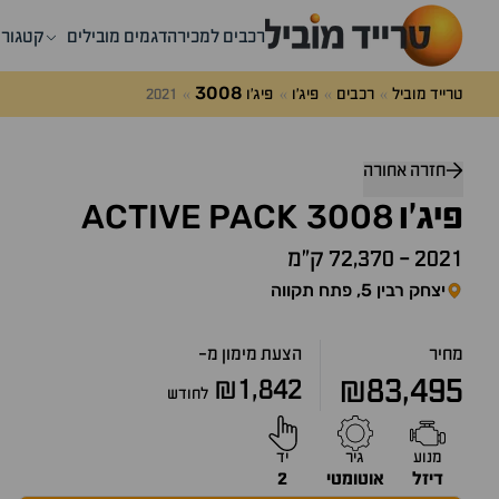
רכבים למכירה
דגמים מובילים
קטגורי
3008
טרייד מוביל
רכבים
פיג'ו
פיג'ו
2021
חזרה אחורה
ACTIVE
PACK
3008
פיג'ו
2021
-
72,370 ק״מ
יצחק רבין 5, פתח תקווה
מחיר
הצעת מימון מ-
₪83,495
₪1,842
לחודש
מנוע
גיר
יד
דיזל
אוטומטי
2