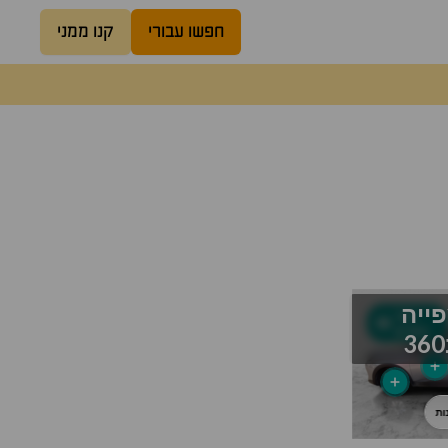
חפשו עבורי
קנו ממני