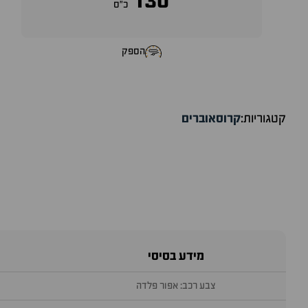
130
כ״ס
הספק
קטגוריות:
קרוסאוברים
מידע בסיסי
צבע רכב: אפור פלדה