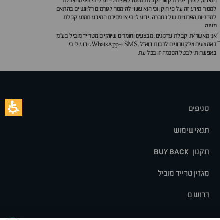
המידע, לצורך יצירת קשר וקבלת מענה לפנייתי. ידוע לי כי איני מחויב/ת
למסור מידע זה על פי חוק, וכי הוא עשוי להימסר לגורמים רלוונטיים בהתאם
ל
מדיניות הפרטיות
של החברה. ידוע לי כי אי מסירת המידע תמנע קבלת
מענה.
אני מאשר/ת קבלת עדכונים, מבצעים וחומרים שיווקיים מטרייד מוביל בע"מ
באמצעים אלקטרוניים לרבות דוא״ל, SMS ו-WhatsApp. ידוע לי כי
באפשרותי לבטל הסכמה זו בכל עת.
סניפים
תנאי שימוש
תקנון
BUY BACK
מגזין טרייד מוביל
דרושים