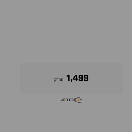
1,499
סמ״ק
נפח מנוע