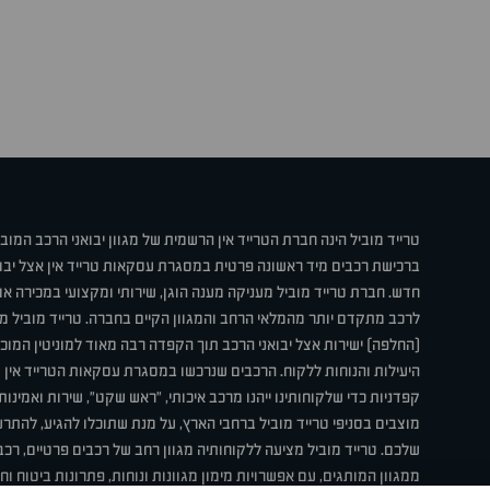
טרייד מוביל הינה חברת הטרייד אין הרשמית של מגוון יבואני הרכב המוב
ברכישת רכבים מיד ראשונה פרטית במסגרת עסקאות טרייד אין אצל יבו
חדש. חברת טרייד מוביל מעניקה מענה הוגן, שירותי ומקצועי במכירה 
לרכב מתקדם יותר מהמלאי הרחב והמגוון הקיים בחברה. טרייד מוביל מ
(החלפה) ישירות אצל יבואני הרכב תוך הקפדה רבה מאוד למוניטין המוכר 
היעילות והנוחות ללקוח. הרכבים שנרכשו במסגרת עסקאות הטרייד אין ע
קפדניות כדי שלקוחותינו ייהנו מרכב איכותי, "ראש שקט", שירות ואמינו
מוצבים בסניפי טרייד מוביל ברחבי הארץ, על מנת שתוכלו להגיע, להת
שלכם. טרייד מוביל מציעה ללקוחותיה מגוון רחב של רכבים פרטיים, רכבי
ממגוון המותגים, עם אפשרויות מימון מגוונות ונוחות, פתרונות ביטוח ו