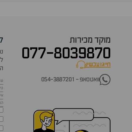
מוקד מכירות
ק
077-8039870
נש
למ
חייגו עכשיו
call now
הש
וואטסאפ - 054-3887201