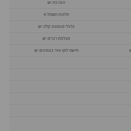
הגה כח: יש
חלונות חשמל: 4
גלגלי סגסוגת קלה: יש
מצלמת רברס: יש
חיישני לחץ אויר בצמיגים: יש